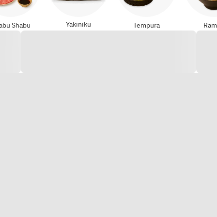
Yakiniku
abu Shabu
Tempura
Ram