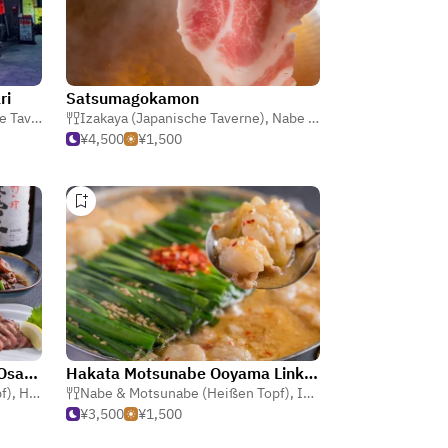
ri
Satsumagokamon
verne)
,
Nabe & Motsunabe (Heißen Topf)
Izakaya (Japanische Taverne)
,
Nabe & Motsunabe (Heißen Topf)
¥4,500
¥1,500
Hakata Motsunabe Ooyama Osaka-ekimae
Hakata Motsunabe Ooyama Links Umeda
f)
,
Horumonyaki (gegrillt Innereien)
Nabe & Motsunabe (Heißen Topf)
,
Izakaya (Japanische Taverne)
¥3,500
¥1,500