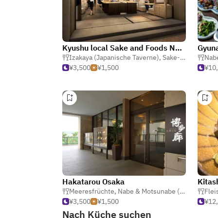
Kyushu local Sake and Foods Nomado
Gyun
Izakaya (Japanische Taverne)
,
Sake-Bar
,
Nabe & 
Nabe
¥3,500
¥1,500
¥10
Hakatarou Osaka
Kitas
Meeresfrüchte
,
Nabe & Motsunabe (Heißen Topf)
Flei
¥3,500
¥1,500
¥12
Nach Küche suchen