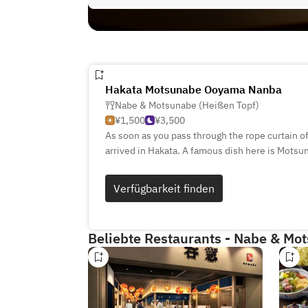
Hakata Motsunabe Ooyama Nanba
Nabe & Motsunabe (Heißen Topf)
¥1,500
¥3,500
As soon as you pass through the rope curtain of
arrived in Hakata. A famous dish here is Motsu
selected Japanese beef and a blend of differen
can try horse sashimi from Kumamoto or famo
Verfügbarkeit finden
Beliebte Restaurants - Nabe & Mo