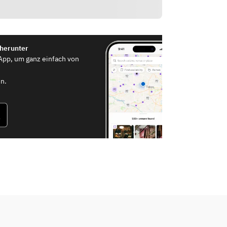
 herunter
App, um ganz einfach von
n.