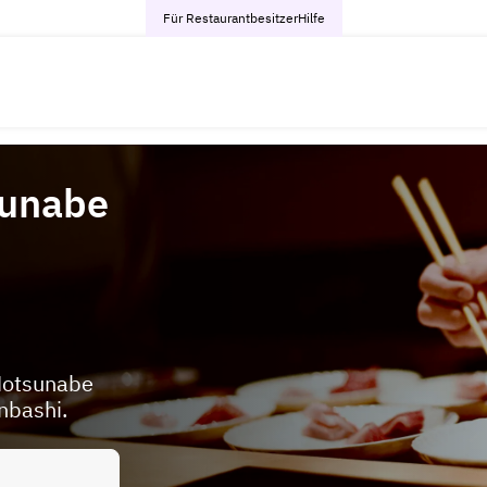
Für Restaurantbesitzer
Hilfe
sunabe
Motsunabe
nbashi.