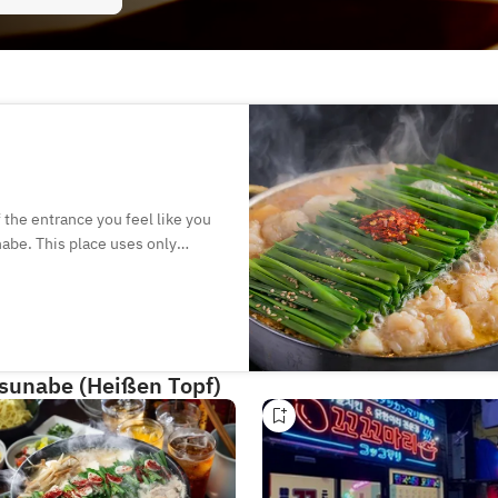
 the entrance you feel like you
nabe. This place uses only
t soy sauces. As a side dish you
us Mentaiko from Kyushu.
tsunabe (Heißen Topf)