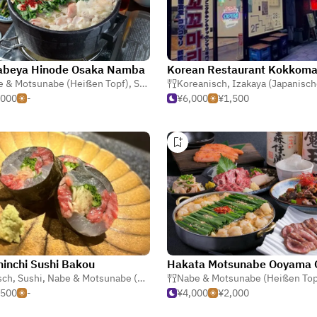
abeya Hinode Osaka Namba
Korean Restaurant Kokkoma
Motsunabe (Heißen Topf)
 & Motsunabe (Heißen Topf)
,
Sukiyaki
Koreanisch
,
Izakaya (Japanische Ta
,000
-
¥6,000
¥1,500
hinchi Sushi Bakou
sch
,
Izakaya (Japanische Taverne)
,
Sushi
,
Nabe & Motsunabe (Heißen Topf)
Nabe & Motsunabe (Heißen Top
,500
-
¥4,000
¥2,000