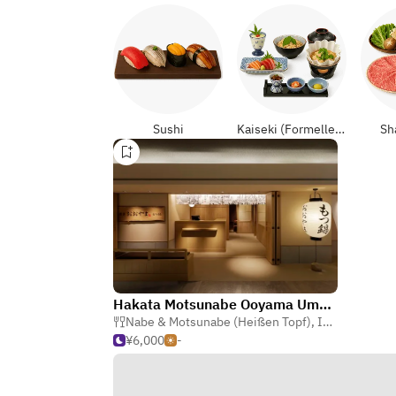
Sushi
Kaiseki (Formelle Japanisch)
Sh
Hakata Motsunabe Ooyama Umeda Chayamachi
Nabe & Motsunabe (Heißen Topf)
,
Izakaya (Japanische Taverne)
¥6,000
-