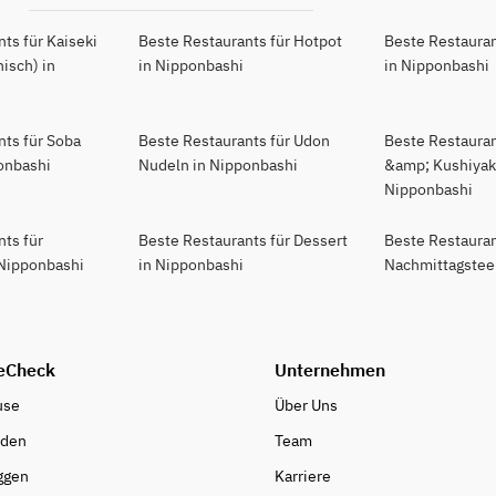
ts für Kaiseki
Beste Restaurants für Hotpot
Beste Restauran
isch) in
in Nipponbashi
in Nipponbashi
nts für Soba
Beste Restaurants für Udon
Beste Restaurant
onbashi
Nudeln in Nipponbashi
&amp; Kushiyaki
Nipponbashi
nts für
Beste Restaurants für Dessert
Beste Restauran
 Nipponbashi
in Nipponbashi
Nachmittagstee
eCheck
Unternehmen
use
Über Uns
nden
Team
ggen
Karriere