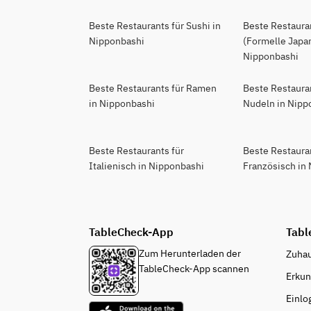
Beste Restaurants für Sushi in
Beste Restauran
Nipponbashi
(Formelle Japan
Nipponbashi
Beste Restaurants für Ramen
Beste Restaura
in Nipponbashi
Nudeln in Nipp
Beste Restaurants für
Beste Restaura
Italienisch in Nipponbashi
Französisch in
TableCheck-App
Tabl
Zum Herunterladen der
Zuha
TableCheck-App scannen
Erku
Einlo