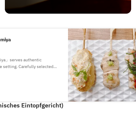
omiya
ya」serves authentic
le setting. Carefully selected
hile simple seasonings bring out
ct for a drink after work,
d sake in a relaxed atmosphere.
nisches Eintopfgericht)