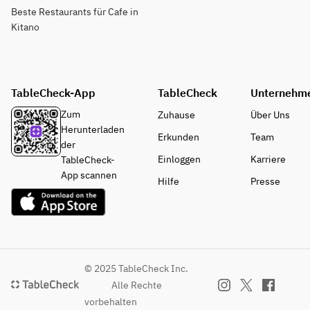
Beste Restaurants für Cafe in
Kitano
TableCheck-App
TableCheck
Unternehm
Zum
Zuhause
Über Uns
Herunterladen
Erkunden
Team
der
Einloggen
Karriere
TableCheck-
App scannen
Hilfe
Presse
© 2025 TableCheck Inc.
Alle Rechte
vorbehalten