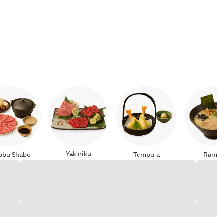
,
Nabe & Motsunabe (Heißen Topf)
Yakiniku
abu Shabu
Tempura
Ram