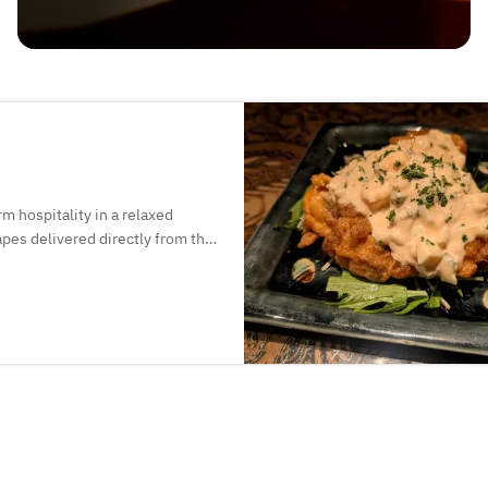
 hospitality in a relaxed
apes delivered directly from the
popular Okinawan oden — a
Orion beer, awamori, cocktails,