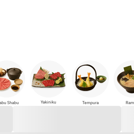
Yakiniku
abu Shabu
Tempura
Ram