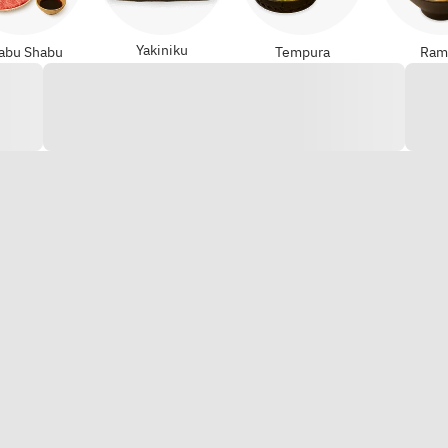
Yakiniku
abu Shabu
Tempura
Ram