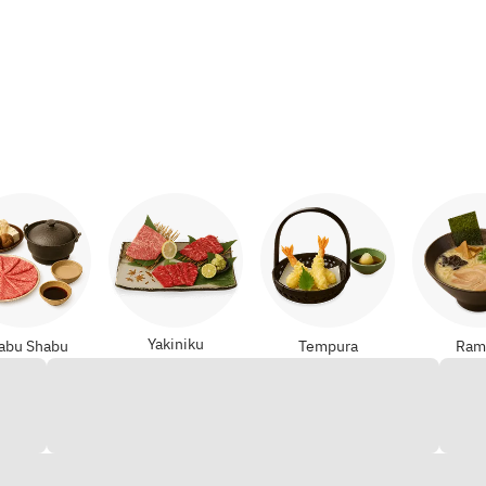
yaki
Yakiniku
abu Shabu
Tempura
Ram