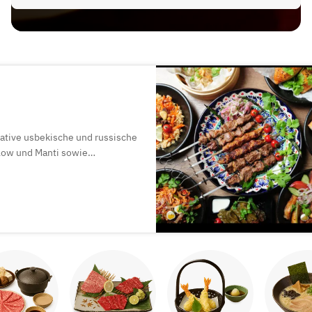
ative usbekische und russische
low und Manti sowie
ßzügige Räumlichkeiten – auch
rts!