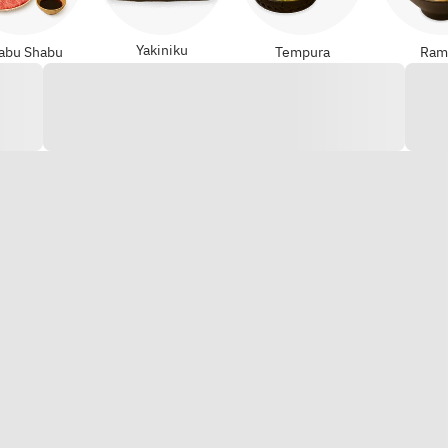
Yakiniku
abu Shabu
Tempura
Ram