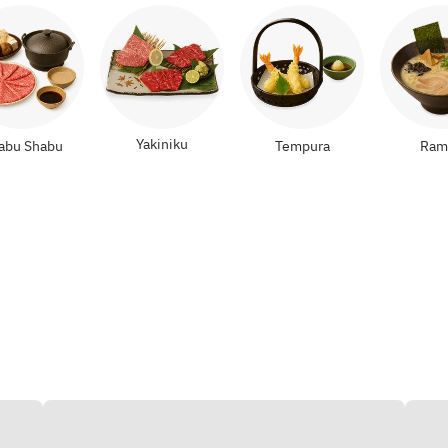
Yakiniku
abu Shabu
Tempura
Ram