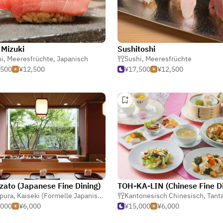
 Mizuki
Sushitoshi
i
,
Meeresfrüchte
,
Sushi
,
Japanisch
Sushi
,
Meeresfrüchte
,500
¥12,500
¥17,500
¥12,500
ato (Japanese Fine Dining)
TOH-KA-LIN (Chinese Fine Di
pura
,
Kaiseki (Formelle Japanisch)
,
Sushi
Kantonesisch Chinesisch
,
Tant
,000
¥6,000
¥15,000
¥6,000