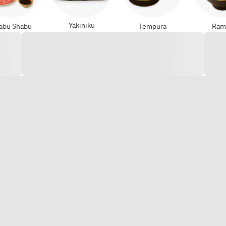
Yakiniku
abu Shabu
Tempura
Ram