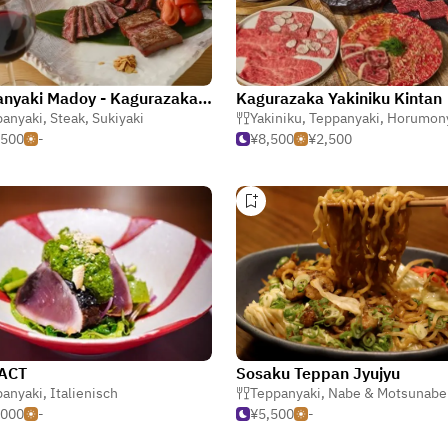
Teppanyaki Madoy - Kagurazaka Bettei
Kagurazaka Yakiniku Kintan
panyaki
,
Steak
,
Sukiyaki
Yakiniku
,
Teppanyaki
,
Horumonyaki (gegrillt
,500
-
¥8,500
¥2,500
ACT
Sosaku Teppan Jyujyu
panyaki
,
Italienisch
Teppanyaki
,
Nabe & Motsunabe (Heißen
,000
-
¥5,500
-