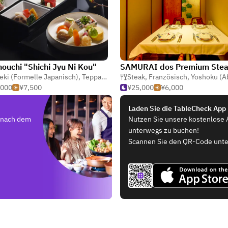
ouchi "Shichi Jyu Ni Kou"
eki (Formelle Japanisch)
,
Steak
,
Teppanyaki
Steak
,
Französisch
,
Yoshoku (Abendländische 
,000
¥7,500
¥25,000
¥6,000
Laden Sie die TableCheck App
e nach dem
Nutzen Sie unsere kostenlose 
unterwegs zu buchen!
Scannen Sie den QR-Code unte