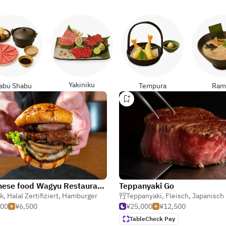
Yakiniku
abu Shabu
Tempura
Ram
Japanese food Wagyu Restaurant (Halal) Steak&Burger-Ramen 5W-Tokyo AkihabaraUeno Beef Dining
Teppanyaki Go
k
,
Halal Zertifiziert
,
Hamburger
Teppanyaki
,
Fleisch
,
Japanisch
500
¥6,500
¥25,000
¥12,500
TableCheck Pay