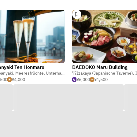
anyaki Ten Honmaru
DAEDOKO Maru Building
panyaki
,
Meeresfrüchte
,
Unterhaltung
Izakaya (Japanische Taverne)
,
J
,500
¥4,000
¥6,000
¥1,500