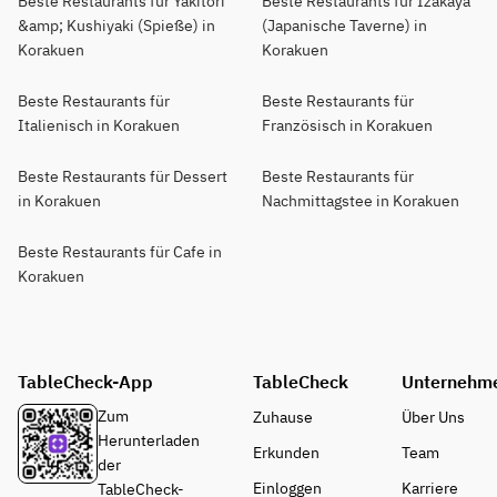
Beste Restaurants für Yakitori
Beste Restaurants für Izakaya
&amp; Kushiyaki (Spieße) in
(Japanische Taverne) in
Korakuen
Korakuen
Beste Restaurants für
Beste Restaurants für
Italienisch in Korakuen
Französisch in Korakuen
Beste Restaurants für Dessert
Beste Restaurants für
in Korakuen
Nachmittagstee in Korakuen
Beste Restaurants für Cafe in
Korakuen
TableCheck-App
TableCheck
Unternehm
Zum
Zuhause
Über Uns
Herunterladen
Erkunden
Team
der
Einloggen
Karriere
TableCheck-