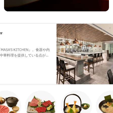
er
SA'S KITCHEN』。食器や内
中華料理を提供している点が当
るフカヒレの土鍋煮込みでは、
2通りの味わいをお楽しみいた
理をスタイリッシュな盛り付け
ター席と個室もご用意しており