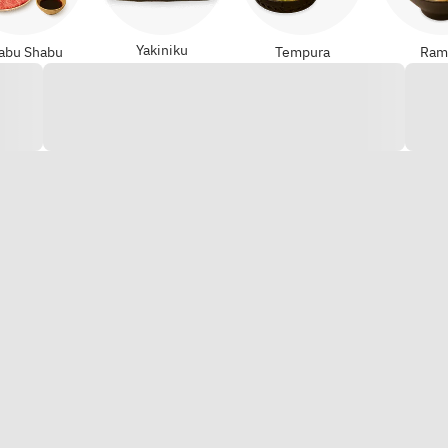
Yakiniku
abu Shabu
Tempura
Ram