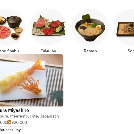
Yakiniku
abu Shabu
Ramen
So
ra Miyashiro
pura
,
Meeresfrüchte
,
Tempura
,
Japanisch
,000
¥20,000
leCheck Pay