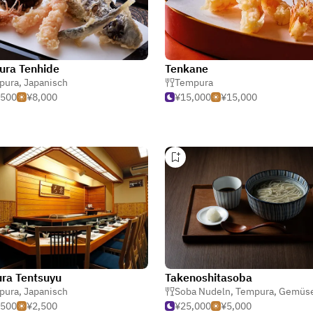
ura Tenhide
Tenkane
pura
,
Japanisch
Tempura
,500
¥8,000
¥15,000
¥15,000
ra Tentsuyu
Takenoshitasoba
pura
,
Japanisch
Soba Nudeln
,
Tempura
,
Gemüs
,500
¥2,500
¥25,000
¥5,000