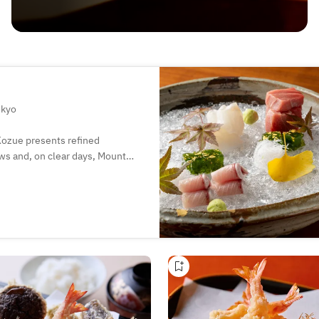
okyo
 Kozue presents refined
ws and, on clear days, Mount
are crafted into dishes that
 flavors. A curated pairing of
nce, making Kozue ideal for