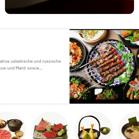
ative usbekische und russische
low und Manti sowie
ßzügige Räumlichkeiten – auch
rts!