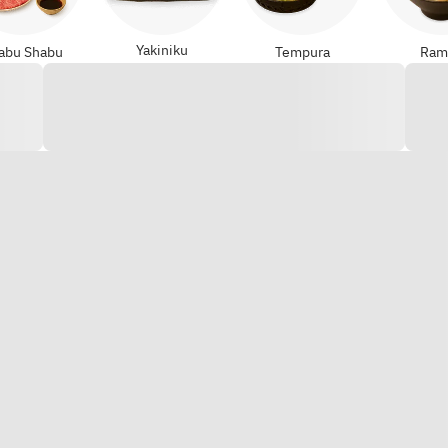
Yakiniku
abu Shabu
Tempura
Ram