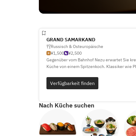
GRAND SAMARKAND
Russisch & Osteuropäische
¥1,500
¥2,500
Gegenüber vom Bahnhof Nezu erwartet Sie kre
Küche von einem Spitzenkoch. Klassiker wie P
europäische Bistroküche werden serviert. Gro
exklusiv buchbar. Probieren Sie auch die Desse
Verfügbarkeit finden
Nach Küche suchen