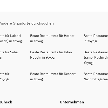
Andere Standorte durchsuchen
ts für Kaiseki
Beste Restaurants für Hotpot
Beste Restauran
isch) in Yoyogi
in Yoyogi
in Yoyogi
nts für Soba
Beste Restaurants für Udon
Beste Restaurant
gi
Nudeln in Yoyogi
&amp; Kushiyaki
Yoyogi
nts für
Beste Restaurants für Dessert
Beste Restauran
Yoyogi
in Yoyogi
Nachmittagstee 
eCheck
Unternehmen