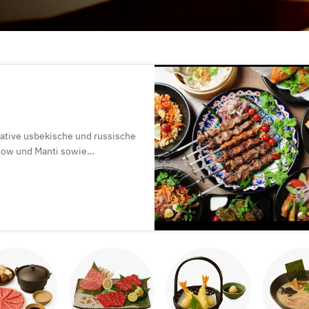
ative usbekische und russische
low und Manti sowie
ßzügige Räumlichkeiten – auch
rts!