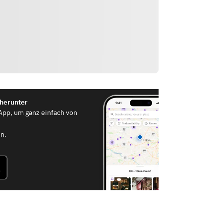
 herunter
App, um ganz einfach von
n.