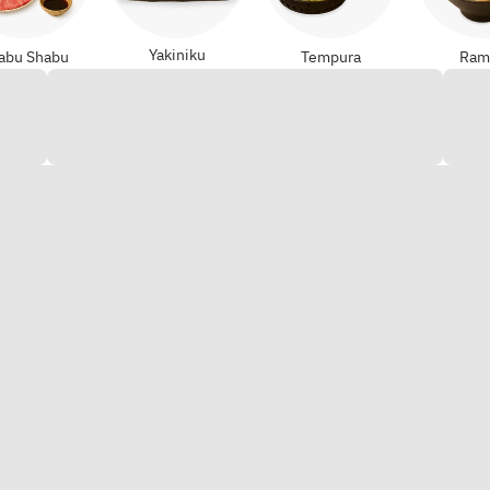
Yakiniku
abu Shabu
Tempura
Ram