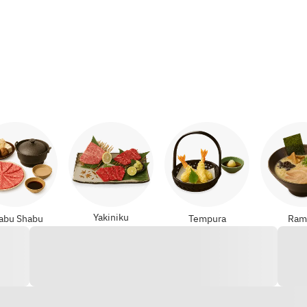
,
Teppanyaki
Yakiniku
abu Shabu
Tempura
Ram