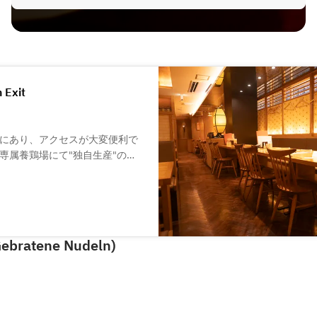
 Exit
にあり、アクセスが大変便利で
専属養鶏場にて"独自生産"の
的な焼き鳥や軍鶏(シャモ)と比
す。
いろんなシチュエーションでご
う仲間やご家族とご一緒に、楽
Gebratene Nudeln)