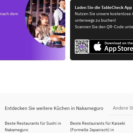
Laden Sie die TableCheck App
e nach dem
Nutzen Sie unsere kostenlose 
unterwegs zu buchen!
Scannen Sie den QR-Code unte
Andere S
Entdecken Sie weitere Küchen in Nakameguro
Beste Restaurants für Sushi in
Beste Restaurants für Kaiseki
Nakameguro
(Formelle Japanisch) in