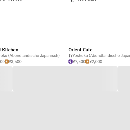
 Kitchen
Orient Cafe
oku (Abendländische Japanisch)
000
¥3,500
¥7,500
¥2,000