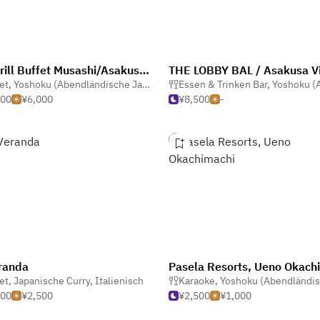
Sky Grill Buffet Musashi/Asakusa View Hotel
et
,
Yoshoku (Abendländische Japanisch)
Essen & Trinken Bar
,
Chinesisch
,
Yoshoku (Abendländische 
000
¥6,000
¥8,500
-
randa
et
,
Japanische Curry
,
Italienisch
Karaoke
,
Yoshoku (Abendländische Japa
000
¥2,500
¥2,500
¥1,000