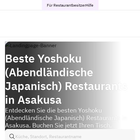
Für Restaurantbesitzer
Hilfe
Beste Yoshoku
(Abendländische
Japanisch) Restaurants
in Asakusa
Entdecken Sie die besten Yoshoku
(Abendländische Japanisch) Restaurants in
Asakusa. Buchen Sie jetzt Ihren Tisch.