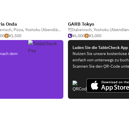
ria Onda
GARB Tokyo
ienisch
,
Pizza
,
Essen & Trinken Bar
,
Yoshoku (Abendländische Japanisch)
Italienisch
,
Yoshoku (Abendländische Japa
500
¥1,500
¥6,000
¥3,000
Laden Sie die TableCheck App
e nach dem
Nutzen Sie unsere kostenlose 
einfach von unterwegs zu buc
Scannen Sie den QR-Code unte