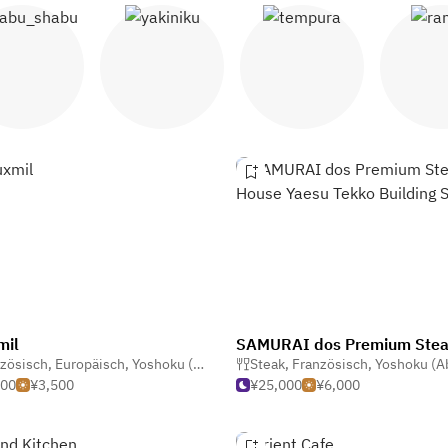
abu Shabu
Yakiniku
Tempura
Ram
mil
zösisch
zakaya (Japanische Taverne)
,
Europäisch
,
Yoshoku (Abendländische Japanisch)
Steak
,
Französisch
,
Yoshoku (Abendländische 
500
¥3,500
¥25,000
¥6,000