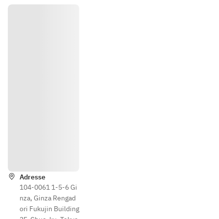
Wegbeschrei
bung
Adresse
104-0061 1-5-6 Gi
nza, Ginza Rengad
ori Fukujin Building