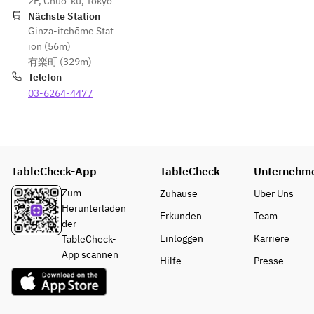
2F, Chuo-ku, Tokyo
Nächste Station
Ginza-itchōme Stat
ion (56m)
有楽町 (329m)
Telefon
03-6264-4477
TableCheck-App
TableCheck
Unternehm
Zum
Zuhause
Über Uns
Herunterladen
Erkunden
Team
der
Einloggen
Karriere
TableCheck-
App scannen
Hilfe
Presse