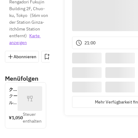
Rengadori Fukujin 
Building 2F, Chuo-
ku, Tokyo
(
56m von 
der Station Ginza-
itchōme Station 
entfernt
)
Karte 
anzeigen
21:00
Abonnieren
Speichern
Teilen
Wegbeschreib
Menüfolgen
クー
ル便
クー
送料
Mehr Verfügbarkeit fi
ル便
（必
での
須）
Steuer
お届
¥1,050
enthalten
けに
なり
ます