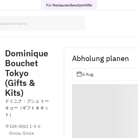
Für Restaurantbesitzer
Hilfe
Dominique
Abholung planen
Bouchet
Tokyo
6 Aug.
(Gifts &
Kits)
ドミニク・ブシェ トー
キョー（ギフト & キッ
ト）
104-0061 1-5-6 
Ginza, Ginza 