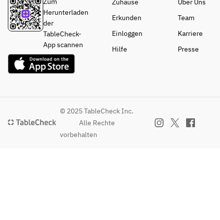
Zum
Zuhause
Über Uns
Herunterladen
Erkunden
Team
der
Einloggen
Karriere
TableCheck-
App scannen
Hilfe
Presse
© 2025 TableCheck Inc.
Alle Rechte
vorbehalten