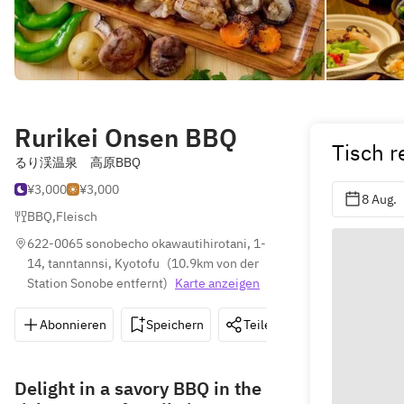
Rurikei Onsen BBQ
Tisch r
るり渓温泉 高原BBQ
¥3,000
¥3,000
8 Aug.
BBQ
,
Fleisch
622-0065 sonobecho okawautihirotani, 1-
14, tanntannsi, Kyotofu
(
10.9km von der 
Station Sonobe entfernt
)
Karte anzeigen
Abonnieren
Speichern
Teilen
Wegbeschreib
Delight in a savory BBQ in the