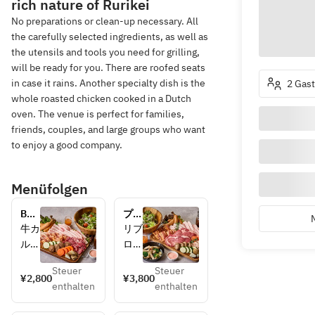
rich nature of Rurikei
No preparations or clean-up necessary. All
the carefully selected ingredients, as well as
the utensils and tools you need for grilling,
will be ready for you. There are roofed seats
in case it rains. Another specialty dish is the
2 Gast
whole roasted chicken cooked in a Dutch
oven. The venue is perfect for families,
friends, couples, and large groups who want
to enjoy a good company.
Menüfolgen
BBQ
プレ
プラ
ミア
牛カ
リブ
ン
ム
ルビ
ロー
BBQ
たれ
スス
プラ
Steuer
Steuer
漬
テー
¥2,800
¥3,800
ン
enthalten
enthalten
け・
キ・
牛ハ
牛カ