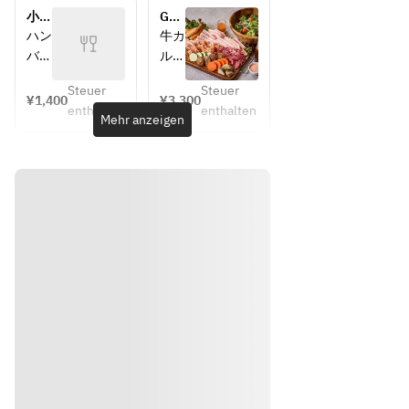
ラ
ルビ
小人
GW.
ミ・
たれ
BBQ
お盆
ハン
牛カ
豚バ
漬
プラ
期間
バー
ルビ
ラ・
け・
ン
BBQ
グ・
たれ
鶏も
豚バ
(小
プラ
Steuer
Steuer
鶏も
漬
¥1,400
¥3,300
学生
ン
も
ラ
enthalten
enthalten
も
け・
Mehr anzeigen
以
肉・
肉・
肉・
牛ハ
下)
骨付
鶏も
骨付
ラ
きウ
も
きウ
ミ・
イン
肉・
イン
豚バ
ナ
骨付
ナ
ラ・
ー/
きウ
ー/
鶏も
焼き
イン
おに
も
野菜
ナ
ぎり
肉・
4種/
ー/
1つ
骨付
新鮮
季節
きウ
サラ
の焼
イン
ダ
き野
ナ
菜
ー/
（４
焼き