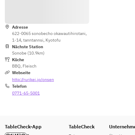
種）
野菜
/木
4種/
Wegbeschreibung
ノ子
新鮮
のア
サラ
ヒー
Adresse
ダ
622-0065 sonobecho okawautihirotani,
ジ
1-14, tanntannsi, Kyotofu
ョ/
Nächste Station
新鮮
Sonobe (10.9km)
サラ
Küche
ダ
BBQ
,
Fleisch
Webseite
http://rurikei.jp/onsen
Telefon
0771-65-5001
TableCheck-App
TableCheck
Unternehm