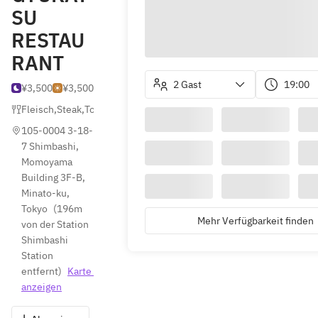
SU
RESTAU
RANT
2 Gast
19:00
¥3,500
¥3,500
Fleisch
,
Steak
,
Tonkatsu (Gebratenes Schweinekotelett)
105-0004 3-18-
7 Shimbashi, 
Momoyama 
Building 3F-B, 
Minato-ku, 
Tokyo
(
196m 
Mehr Verfügbarkeit finden
von der Station 
Shimbashi 
Station 
entfernt
)
Karte 
anzeigen