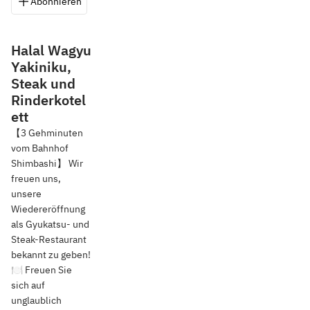
Abonnieren
Speichern
Teilen
Wegbeschreib
Halal Wagyu
Yakiniku,
Steak und
Rinderkotel
ett
【3 Gehminuten
vom Bahnhof
Shimbashi】 Wir
freuen uns,
unsere
Wiedereröffnung
als Gyukatsu- und
Steak-Restaurant
bekannt zu geben!
🍽️ Freuen Sie
sich auf
unglaublich