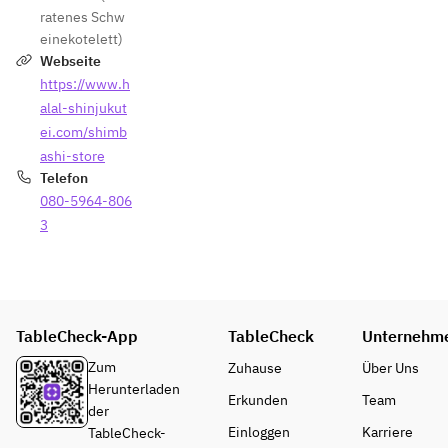
ratenes Schw
einekotelett)
Webseite
https://www.h
alal-shinjukut
ei.com/shimb
ashi-store
Telefon
080-5964-806
3
TableCheck-App
TableCheck
Unternehm
Zum
Zuhause
Über Uns
Herunterladen
Erkunden
Team
der
Einloggen
Karriere
TableCheck-