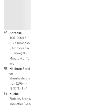
Wegbesc
hreibung
Adresse
105-0004 3-1
8-7 Shimbash
i, Momoyama
Building 3F-B,
Minato-ku, To
kyo
Nächste Stati
on
Shimbashi Sta
tion (196m)
汐留 (345m)
Küche
Fleisch
,
Steak
,
Tonkatsu (Geb