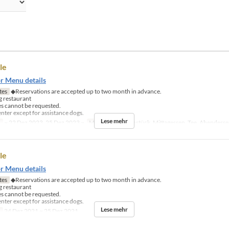
le
or Menu details
tes
◆Reservations are accepted up to two month in advance.
 restaurant
es cannot be requested.
nter except for assistance dogs.
Lese mehr
n
~ 22 Dez 2023, 25 Dez 2023 ~
Mahlzeiten
Frühstück, Mittagessen, Tee, Abendess
le
or Menu details
tes
◆Reservations are accepted up to two month in advance.
 restaurant
es cannot be requested.
nter except for assistance dogs.
Lese mehr
n
24 Dez 2021 ~ 25 Dez 2021