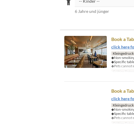
6 Jahre und jünger
Book a Tab
click here f
Kleingedruck
◆Non-smoking
◆Specific tabl
◆Pets cannot e
Gültige Date
Book a Tab
click here f
Kleingedruck
◆Non-smoking
◆Specific tabl
◆Pets cannot e
Gültige Date