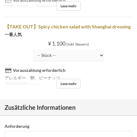
Vorauszahlung erforderlich
Lese mehr
Auftragslimit
~ 3
Sitzkategorie
Delivery
【TAKE OUT】Spicy chicken salad with Shanghai dressing
一番人気
¥ 1.100
(Inkl. Steuern)
Vorauszahlung erforderlich
アレルギー 卵、ピーナッツ
Lese mehr
Sitzkategorie
Delivery
Zusätzliche Informationen
Anforderung