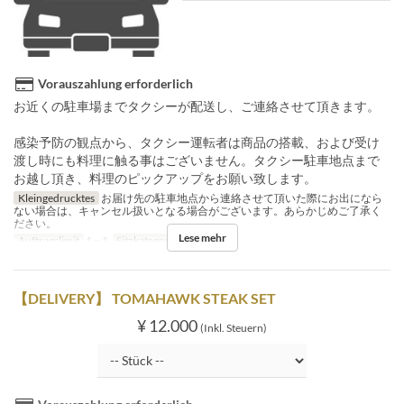
Vorauszahlung erforderlich
お近くの駐車場までタクシーが配送し、ご連絡させて頂きます。
感染予防の観点から、タクシー運転者は商品の搭載、および受け
渡し時にも料理に触る事はございません。タクシー駐車地点まで
お越し頂き、料理のピックアップをお願い致します。
Kleingedrucktes
お届け先の駐車地点から連絡させて頂いた際にお出になら
ない場合は、キャンセル扱いとなる場合がございます。あらかじめご了承く
ださい。
Lese mehr
Auftragslimit
1 ~ 1
Sitzkategorie
Delivery
【DELIVERY】 TOMAHAWK STEAK SET
¥ 12.000
(Inkl. Steuern)