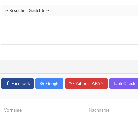
Facebook
Google
Yahoo! JAPAN
TableCheck