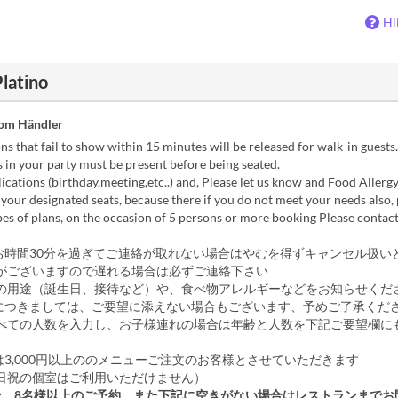
Hi
latino
vom Händler
s that fail to show within 15 minutes will be released for walk-in guests.
in your party must be present before being seated.
cations (birthday,meeting,etc..) and, Please let us know and Food Allergy
our designated seats, because there if you do not meet your needs also, 
es of plans, on the occasion of 5 persons or more booking Please contac
お時間30分を過ぎてご連絡が取れない場合はやむを得ずキャンセル扱い
がございますので遅れる場合は必ずご連絡下さい
の用途（誕生日、接待など）や、食べ物アレルギーなどをお知らせくだ
につきましては、ご要望に添えない場合もございます、予めご了承くだ
べての人数を入力し、お子様連れの場合は年齢と人数を下記ご要望欄に
は3,000円以上ののメニューご注文のお客様とさせていただきます
日祝の個室はご利用いただけません）
ン、8名様以上のご予約、また下記に空きがない場合はレストランまでお