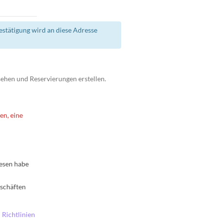
stätigung wird an diese Adresse
ehen und Reservierungen erstellen.
en, eine
lesen habe
eschäften
 Richtlinien