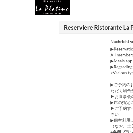
Reserviere Ristorante La P
Nachricht 
▶Reservation
All members 
▶Meals appli
▶Regarding y
※Various typ
▶ご予約の
ただく場合
▶お食事会
▶席の指定
▶ご予約す
さい
▶個室利用
（なお、土
※各種プラ