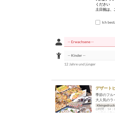
ください
土日祝は、
Ich bes
12 Jahre und jünger
デザートビ
季節のフル
大人気のラ
Kleingedruck
◎時間：14：
※ご予約人数