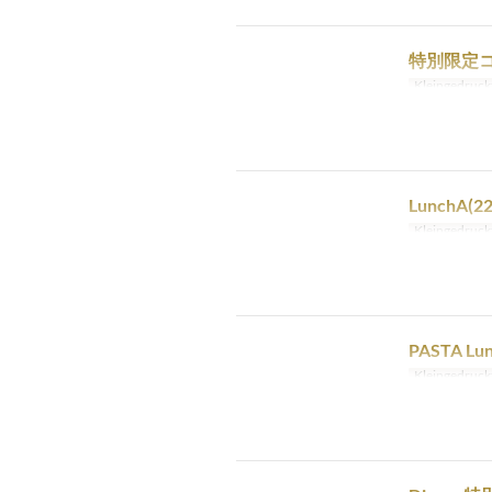
特別限定コ
Kleingedruck
LunchA(2
Kleingedruck
PASTA Lu
Kleingedruck