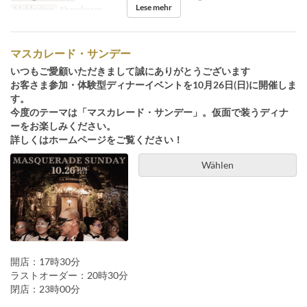
Lese mehr
Mahlzeiten
Abendessen
マスカレード・サンデー
いつもご愛顧いただきまして誠にありがとうございます
お客さま参加・体験型ディナーイベントを10月26日(日)に開催しま
す。
今度のテーマは「マスカレード・サンデー」。仮面で装うディナ
ーをお楽しみください。
詳しくはホームページをご覧ください！
Wählen
開店：17時30分
ラストオーダー：20時30分
閉店：23時00分