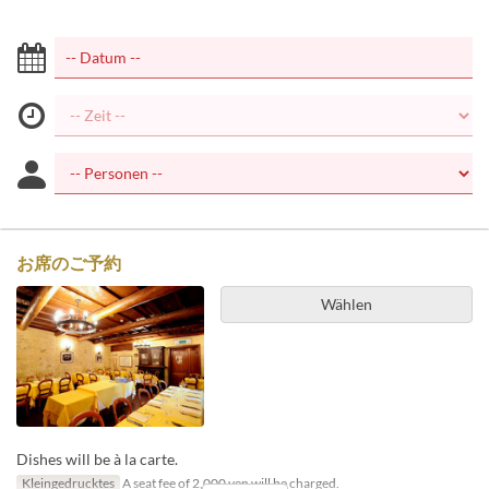
お席のご予約
Wählen
Dishes will be à la carte.
Kleingedrucktes
A seat fee of 2,000 yen will be charged.