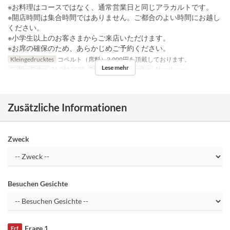
※お料理はコースではなく、通常営業日と同じアラカルトです。
※開店時間は集合時間ではありません。ご都合のよい時間にお越し
ください。
※小学生以上のお客さまからご来店いただけます。
※お席の確保のため、あらかじめご予約ください。
Kleingedrucktes
コペルト（席料）2,000円を頂戴しております。
Lese mehr
Gültige Daten
26 Okt 2025
Tagen
So
Mahlzeiten
Abendessen
Zusätzliche Informationen
Zweck
Besuchen Gesichte
Frage 1
Erf