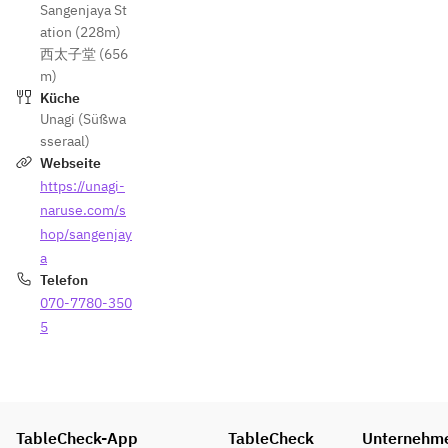
Sangenjaya St
ation (228m)
西太子堂 (656
m)
Küche
Unagi (Süßwa
sseraal)
Webseite
https://unagi-
naruse.com/s
hop/sangenjay
a
Telefon
070-7780-350
5
TableCheck-App
TableCheck
Unternehm