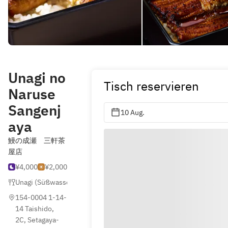
Unagi no
Tisch reservieren
Naruse
Sangenj
10 Aug.
aya
鰻の成瀬 三軒茶
屋店
¥4,000
¥2,000
Unagi (Süßwasseraal)
154-0004 1-14-
14 Taishido, 
2C, Setagaya-