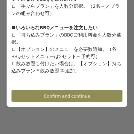
Select service type
∟「手ぶらプラン」を人数分選択。（2名～／プラ
ンの組み合わせ可）
Find availability
●いろいろなBBQメニューを注文したい
∟「持ち込みプラン」のBBQご利用料金を人数分選
択。
Powered by
∟【オプション】のメニューを必要数追加。（各
BBQセットメニューは2セット～予約可）
∟飲み放題も付けたい場合は、【オプション】持ち
込みプラン＊飲み放題 を追加。
●施設のみ利用、食材・飲料は持ち込みたい
∟「持ち込みプラン」のBBQご利用料金を人数分選
Confirm and continue
択。
●食材は持ち込みで、飲み放題を付けたい
∟「持ち込みプラン」のBBQご利用料金を人数分選
択。