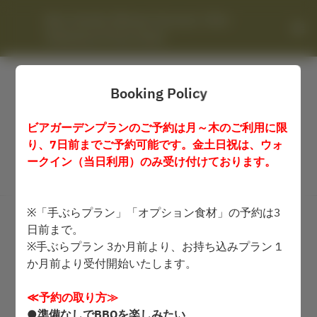
Beer Garden (Breeze Terrace) / Shin-
Yokohama Prince Hotel
Booking Policy
ビアガーデンプランのご予約は月～木のご利用に限
り、7日前までご予約可能です。金土日祝は、ウォ
ークイン（当日利用）のみ受け付けております。
View booking policy
※「手ぶらプラン」「オプション食材」の予約は3
2 Guests
日前まで。
※手ぶらプラン 3か月前より、お持ち込みプラン 1
Tue Aug 11
か月前より受付開始いたします。
Select a time
≪予約の取り方≫
●準備なしでBBQを楽しみたい