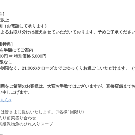
件］
様以上
制（お電話にて承ります）
によるお取り分けは控えさせていただいております。予めご了承くださ
用特典］
金を半額にてご案内
00円 ⇒ 特別価格 5,000円
制限なし
制限なく、21:00のクローズまでごゆっくりお過ごしいただけます。（
）
利用をご希望のお客様は、大変お手数ではございますが、直接店舗まで
い申し上げます。
ちら※
ー例
は皆さまに提供いたします。(1名様1回限り)
り前菜盛り合わせ
級乾物魚のひれ入りスープ