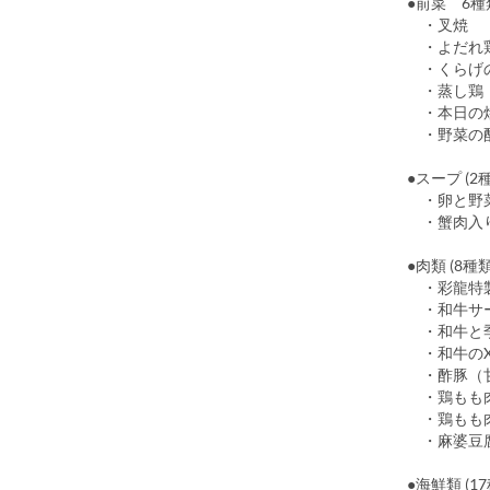
●前菜 6種
・よだれ
・くらげ
・蒸し鶏
・本日の
・野菜の
●スープ (2
・卵と野菜
・蟹肉
●肉類 (8種類
・彩龍特製
・和牛サー
・和牛と季
・和牛のX
・酢豚（
・鶏もも
・鶏もも肉
・麻婆豆
●海鮮類 (1