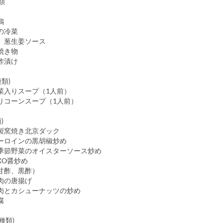
類
・叉焼
鶏
の冷菜
 葱生姜ソース
焼き物
酢漬け
種類)
入りスープ（1人前）
入りコーンスープ（1人前）
)
窯焼き北京ダック
ロインの黒胡椒炒め
節野菜のオイスターソース炒め
O醤炒め
甘酢、黒酢）
肉の唐揚げ
とカシューナッツの炒め
腐
7種類)