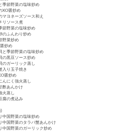
季節野菜の塩味炒め
XO醤炒め
マヨネーズソース和え
チリソース煮
節野菜の塩味炒め
のふんわり炒め
節野菜炒め
醤炒め
と季節野菜の塩味炒め
タテ貝の黒豆ソース炒め
のガーリック蒸し
蟹入り玉子焼き
O醤炒め
んにく強火蒸し
甘酢あんかけ
強火蒸し
豆腐の煮込み
)
だわり中国野菜の塩味炒め
り中国野菜のタラバ蟹あんかけ
わり中国野菜のガーリック炒め