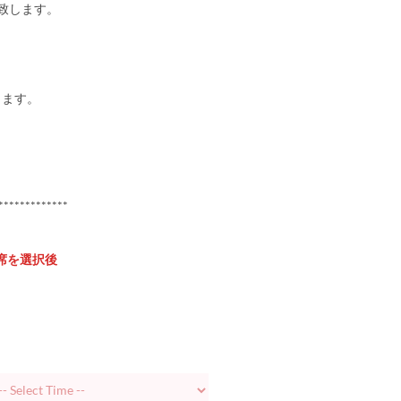
致します。
します。
*************
席を選択後