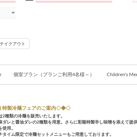
テイクアウト
e
個室プラン（プランご利用4名様～）
Children's Me
龍 特製冷麺フェアのご案内◇◆◇
は2種類の冷麺を販売いたします。
麻ダレと醤油ダレの2種類を用意。さらに彩龍特製辛し味噌を添えて提
を使用。
チタイム限定で冷麺セットメニューもご用意しております。