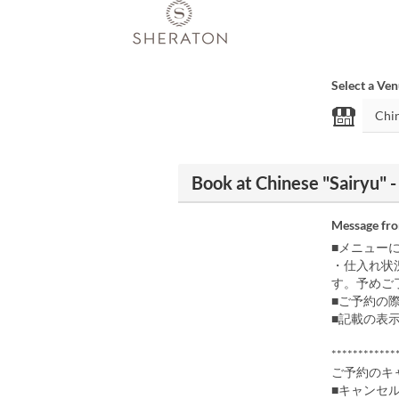
Select a Ve
Book at Chinese "Sairyu"
Message fr
■メニュー
・仕入れ状
す。予めご
■ご予約の
■記載の表
************
ご予約のキ
■キャンセ