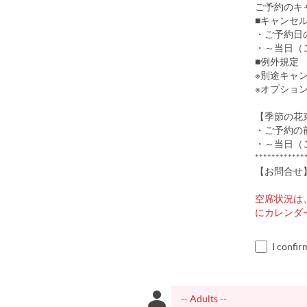
ご予約のキ
■キャンセ
・ご予約日の
・～当日（
■例外規定
※別途キャ
※オプショ
【季節の花
・ご予約の前
・～当日（
************
【お問合せ】 
空席状況は
にカレンダ
I confir