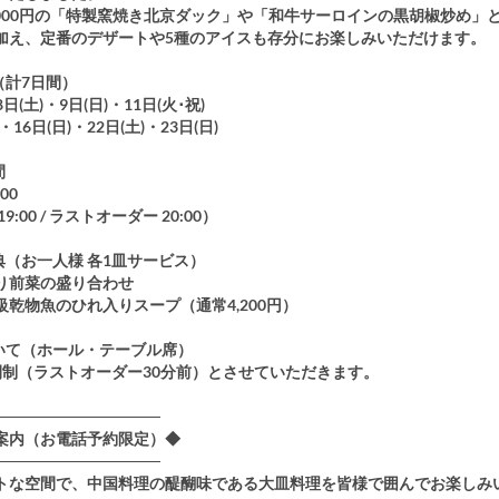
8,000円の「特製窯焼き北京ダック」や「和牛サーロインの黒胡椒炒め」
加え、定番のデザートや5種のアイスも存分にお楽しみいただけます。
（計7日間）
8日(土)・9日(日)・11日(火･祝)
・16日(日)・22日(土)・23日(日)
間
:00
9:00 / ラストオーダー 20:00）
典（お一人様 各1皿サービス）
り前菜の盛り合わせ
級乾物魚のひれ入りスープ（通常4,200円）
ついて（ホール・テーブル席）
間制（ラストオーダー30分前）とさせていただきます。
───────────────
ご案内（お電話予約限定）◆
───────────────
トな空間で、中国料理の醍醐味である大皿料理を皆様で囲んでお楽しみ