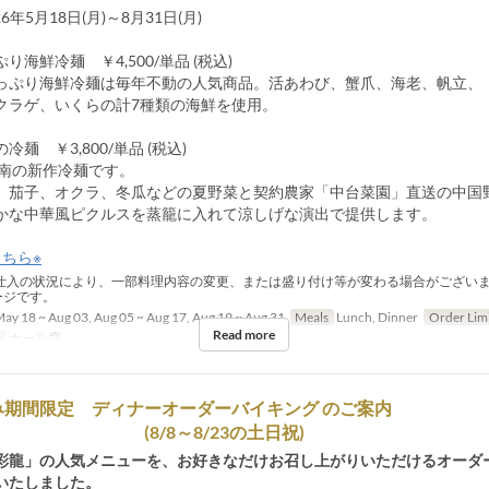
26年5月18日(月)～8月31日(月)
り海鮮冷麺 ￥4,500/単品 (税込)
り海鮮冷麺は毎年不動の人気商品。活あわび、蟹爪、海老、帆立、
ゲ、いくらの計7種類の海鮮を使用。
麺 ￥3,800/単品 (税込)
南の新作冷麺です。
子、オクラ、冬瓜などの夏野菜と契約農家「中台菜園」直送の中国
中華風ピクルスを蒸籠に入れて涼しげな演出で提供します。
ちら※
仕入の状況により、一部料理内容の変更、または盛り付け等が変わる場合がござい
ージです。
ay 18 ~ Aug 03, Aug 05 ~ Aug 17, Aug 19 ~ Aug 31
Meals
Lunch, Dinner
Order Lim
Read more
y
ホール席
み期間限定 ディナーオーダーバイキング のご案内
(8/8～8/23の土日祝)
彩龍」の人気メニューを、お好きなだけお召し上がりいただけるオーダ
いたしました。