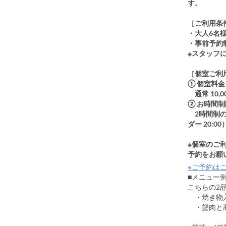
す。
［ご利用条
・大人6名
・事前予約
※スタッフ
［個室ご利
① 個室料
通常 10,0
② お時間
2時間制の
ダー 20:00
※個室のご
予約をお願
※ご予約はこ
■メニュ
こちらの2品
・焼き物入
・蟹肉と高