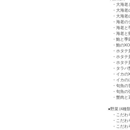
・大海老と
・大海老の
・大海老の
・海老の
・海老と季
・海老と卵
・鮑と季
・鮑のXO
・ホタテ貝
・ホ
・ホタテ貝
・タラバ
・イカのX
・イカのに
・旬魚の
・旬魚の
・蟹肉と
●野菜 (4種類
・こ
・こだわ
・こだ