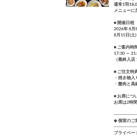
通常1羽1
メニューに
■ 開催日程
2026年 8月
8月15日(土)
■ ご案内時
17:30 ～ 21
（最終入店 1
■ ご注文特
・焼き物入
・蟹肉と高
■ お席に
お席は2時
───────
◆ 個室の
───────
プライベー