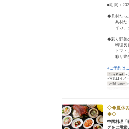
■期 間：20
◆具材たっぷ
具材たっぷ
イカ、クラ
◆彩り野菜の冷
料理長 
トマト、茄
彩り豊かな
※ご予約はこ
Fine Print
※
※写真はイメ
Valid Dates
M
Seat Categor
◇◆夏休
◆◇ 
中国料理「
グをご用意