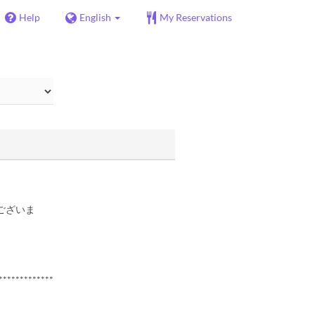
Help
English
My Reservations
ございま
*************