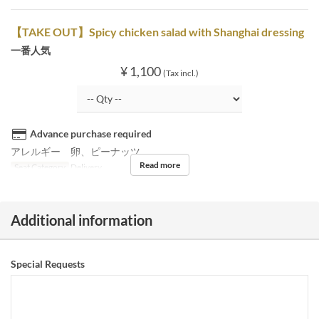
【TAKE OUT】Spicy chicken salad with Shanghai dressing
一番人気
¥ 1,100
(Tax incl.)
Advance purchase required
アレルギー 卵、ピーナッツ
Read more
Seat Category
Delivery
Additional information
Special Requests