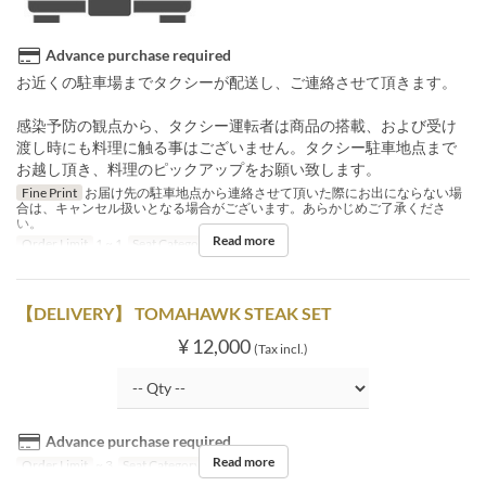
Advance purchase required
お近くの駐車場までタクシーが配送し、ご連絡させて頂きます。
感染予防の観点から、タクシー運転者は商品の搭載、および受け
渡し時にも料理に触る事はございません。タクシー駐車地点まで
お越し頂き、料理のピックアップをお願い致します。
Fine Print
お届け先の駐車地点から連絡させて頂いた際にお出にならない場
合は、キャンセル扱いとなる場合がございます。あらかじめご了承くださ
い。
Read more
Order Limit
1 ~ 1
Seat Category
Delivery
【DELIVERY】 TOMAHAWK STEAK SET
¥ 12,000
(Tax incl.)
Advance purchase required
Read more
Order Limit
~ 3
Seat Category
Delivery