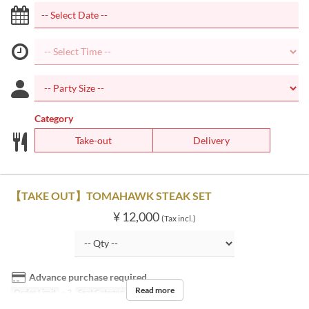
Category
Take-out
Delivery
【TAKE OUT】TOMAHAWK STEAK SET
¥ 12,000
(Tax incl.)
Advance purchase required
Read more
Order Limit
~ 3
Seat Category
Take-out