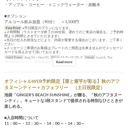
・アップル・コーヒー・トニックウォーター・炭酸水
■オプション
アルコール飲み放題（90分） ＋1,500円
Fine Print
※平日限定のプランになります。
※２時間制（ラストオーダ終了の30分前。遅れてのご来店の場合も、ご予約時
間より2時間とさせていただきます）
※当日の仕入れ状況などにより、内容が変更する場合がございます。ご了承く
ださい
※メッセージご希望のお客様はプレートのご用意は出来ませんのでメッセージ
カードを添えさせて頂いております。
Valid Dates
Aug 31 ~ Nov 01
Days
M, Tu, W, Th, F
Meals
Lunch, Tea
Read more
Order Limit
2 ~ 6
Seat Category
Table Seat
オフィシャルWEB予約限定【栗と紫芋が彩る】秋のアフ
タヌーンティー＋カフェフリー （土日祝限定）
池袋「GINGER'S BEACH SUNSHINE」が贈る、「秋のアフタヌー
ンティ」。キュートな3段スタンドで提供される特別なひとときが
楽しめる。
■入店時間について
11：00～・13：30～・14：00～・14：30～