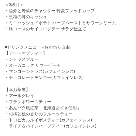
＜3段目＞
・魚介と野菜のチャウダー 竹炭ブレッドカップ
・三種の茸のキッシュ
・ミニハッシュドポテト ハーブペーストとサワークリーム
・豚ロースのサイコロソテー サラダ仕立て
■ドリンクメニュー ※おかわり自由
【アートオブティー】
・シトラスブルー
・オーガニック サマーピーチ
・マンゴーシトラス(カフェインレス)
・チョコレートモンキー(カフェインレス)
【幸乃茶屋】
・アールグレイ
・フランボワーズティー
・あんバタ風紅茶「北海道あずき使用」
・柑橘と桃の香りのフルーツティー
・トロピカルルイボスティー(カフェインレス)
・ライチ＆パインハーブティー(カフェインレス)