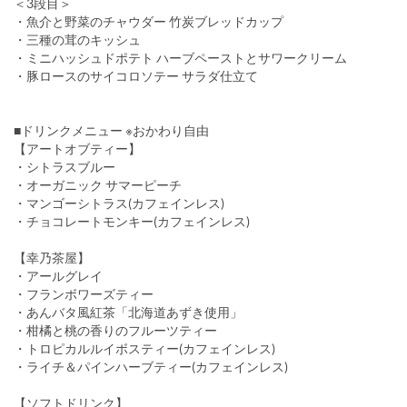
＜3段目＞
・魚介と野菜のチャウダー 竹炭ブレッドカップ
・三種の茸のキッシュ
・ミニハッシュドポテト ハーブペーストとサワークリーム
・豚ロースのサイコロソテー サラダ仕立て
■ドリンクメニュー ※おかわり自由
【アートオブティー】
・シトラスブルー
・オーガニック サマーピーチ
・マンゴーシトラス(カフェインレス)
・チョコレートモンキー(カフェインレス)
【幸乃茶屋】
・アールグレイ
・フランボワーズティー
・あんバタ風紅茶「北海道あずき使用」
・柑橘と桃の香りのフルーツティー
・トロピカルルイボスティー(カフェインレス)
・ライチ＆パインハーブティー(カフェインレス)
【ソフトドリンク】