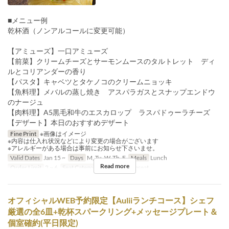
■メニュー例
乾杯酒（ノンアルコールに変更可能）
【アミューズ】一口アミューズ
【前菜】クリームチーズとサーモンムースのタルトレット ディ
ルとコリアンダーの香り
【パスタ】キャベツとタケノコのクリームニョッキ
【魚料理】メバルの蒸し焼き アスパラガスとスナップエンドウ
のナージュ
【肉料理】A5黒毛和牛のエスカロップ ラスパドゥーラチーズ
【デザート】本日のおすすめデザート
Fine Print
※画像はイメージ
※内容は仕入れ状況などにより変更の場合がございます
※アレルギーがある場合は事前にお知らせ下さいませ。
Valid Dates
Jan 15 ~
Days
M, Tu, W, Th, F
Meals
Lunch
Read more
Order Limit
2 ~ 6
Seat Category
Window Sideseat
オフィシャルWEB予約限定【Auliiランチコース】シェフ
厳選の全6皿+乾杯スパークリング+メッセージプレート＆
個室確約(平日限定)