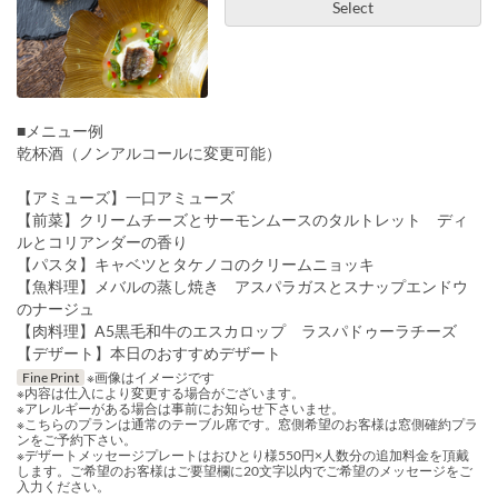
Select
■メニュー例
乾杯酒（ノンアルコールに変更可能）
【アミューズ】一口アミューズ
【前菜】クリームチーズとサーモンムースのタルトレット ディ
ルとコリアンダーの香り
【パスタ】キャベツとタケノコのクリームニョッキ
【魚料理】メバルの蒸し焼き アスパラガスとスナップエンドウ
のナージュ
【肉料理】A5黒毛和牛のエスカロップ ラスパドゥーラチーズ
【デザート】本日のおすすめデザート
Fine Print
※画像はイメージです
※内容は仕入により変更する場合がございます。
※アレルギーがある場合は事前にお知らせ下さいませ。
※こちらのプランは通常のテーブル席です。窓側希望のお客様は窓側確約プラ
ンをご予約下さい。
※デザートメッセージプレートはおひとり様550円×人数分の追加料金を頂戴
します。ご希望のお客様はご要望欄に20文字以内でご希望のメッセージをご
入力ください。