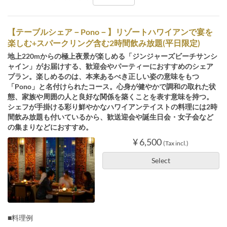
【テーブルシェア－Pono－】リゾートハワイアンで宴を
楽しむ+スパークリング含む2時間飲み放題(平日限定)
地上220mからの極上夜景が楽しめる「ジンジャーズビーチサンシ
ャイン」がお届けする、歓迎会やパーティーにおすすめのシェア
プラン。楽しめるのは、本来あるべき正しい姿の意味をもつ
「Pono」と名付けられたコース。心身が健やかで調和の取れた状
態、家族や周囲の人と良好な関係を築くことを表す意味を持つ。
シェフが手掛ける彩り鮮やかなハワイアンテイストの料理には2時
間飲み放題も付いているから、歓送迎会や誕生日会・女子会など
の集まりなどにおすすめ。
¥ 6,500
(Tax incl.)
Select
■料理例