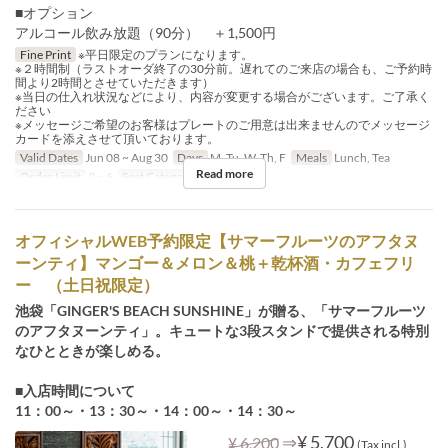
■オプション
アルコール飲み放題（90分） ＋1,500円
Fine Print
※平日限定のプランになります。
※２時間制（ラストオーダ終了の30分前。遅れてのご来店の場合も、ご予約時
間より2時間とさせていただきます）
※当日の仕入れ状況などにより、内容が変更する場合がございます。ご了承く
ださい
※メッセージご希望のお客様はプレートのご用意は出来ませんのでメッセージ
カードを添えさせて頂いております。
Valid Dates
Jun 08 ~ Aug 30
Days
M, Tu, W, Th, F
Meals
Lunch, Tea
Read more
Order Limit
2 ~ 6
Seat Category
Table Seat
オフィシャルWEB予約限定【サマーフルーツのアフタヌ
ーンティ】マンゴー＆メロン＆桃＋乾杯酒・カフェフリ
ー （土日祝限定）
池袋「GINGER'S BEACH SUNSHINE」が贈る、「サマーフルーツ
のアフタヌーンティ」。キュートな3段スタンドで提供される特別
なひとときが楽しめる。
■入店時間について
11：00～・13：30～・14：00～・14：30～
⇒
¥ 5,700
¥ 6,200
(Tax incl.)