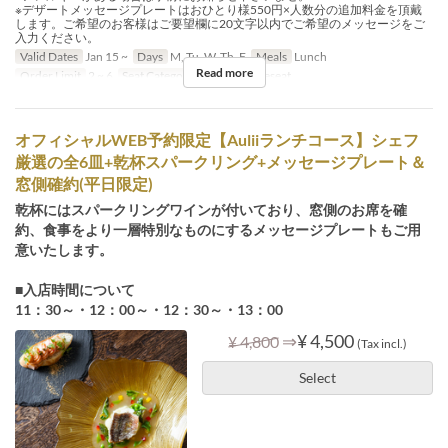
※デザートメッセージプレートはおひとり様550円×人数分の追加料金を頂戴
します。ご希望のお客様はご要望欄に20文字以内でご希望のメッセージをご
入力ください。
Valid Dates
Jan 15 ~
Days
M, Tu, W, Th, F
Meals
Lunch
Read more
Order Limit
2 ~ 6
Seat Category
Window Sideseat
オフィシャルWEB予約限定【Auliiランチコース】シェフ
厳選の全6皿+乾杯スパークリング+メッセージプレート＆
窓側確約(平日限定)
乾杯にはスパークリングワインが付いており、窓側のお席を確
約、食事をより一層特別なものにするメッセージプレートもご用
意いたします。
■入店時間について
11：30～・12：00～・12：30～・13：00
⇒
¥ 4,500
¥ 4,800
(Tax incl.)
Select