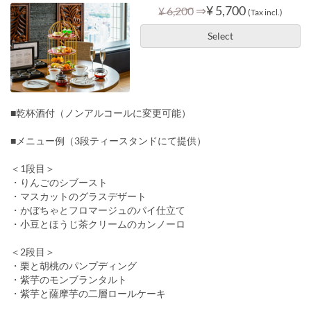
⇒
¥ 5,700
¥ 6,200
(Tax incl.)
Select
■乾杯酒付（ノンアルコールに変更可能）
■メニュー例（3段ティースタンドにて提供）
＜1段目＞
・りんごのシブースト
・マスカットのグラスデザート
・かぼちゃとフロマージュのパイ仕立て
・小豆とほうじ茶クリームのカンノーロ
＜2段目＞
・栗と胡桃のパンプディング
・紫芋のモンブランタルト
・紫芋と薩摩芋の二層ロールケーキ