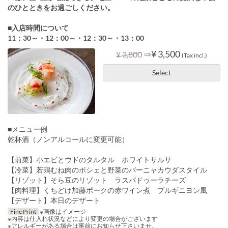
のひとときをお過ごしください。
■入店時間について
11：30～・12：00～・12：30～・13：00
⇒
¥ 3,500
¥ 3,800
(Tax incl.)
Select
■メニュー例
乾杯酒（ノンアルコールに変更可能）
【前菜】小エビとウドのタルタル ホワイトサルサ
【冷菜】若鶏むね肉のポシェと野菜のバーニャカウダスタイル
【リゾット】そら豆のリゾット ラスパドゥーラチーズ
【肉料理】くちどけ加藤ポークの赤ワイン煮 ブルギニヨン風
【デザート】本日のデザート
Fine Print
※画像はイメージ
※内容は仕入れ状況などにより変更の場合がございます
※アレルギーがある場合は事前にお知らせ下さいませ。