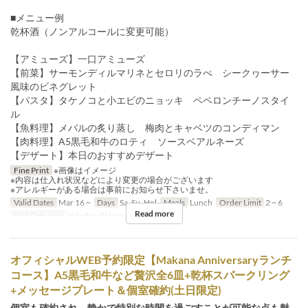
■メニュー例
乾杯酒（ノンアルコールに変更可能）
【アミューズ】一口アミューズ
【前菜】サーモンディルマリネとセロリのラぺ シークヮーサー
風味のビネグレット
【パスタ】タケノコと小エビのニョッキ ペペロンチーノスタイ
ル
【魚料理】メバルの炙り蒸し 梅肉とキャベツのコンディマン
【肉料理】A5黒毛和牛のロティ ソースベアルネーズ
【デザート】本日のおすすめデザート
Fine Print
※画像はイメージ
※内容は仕入れ状況などにより変更の場合がございます
※アレルギーがある場合は事前にお知らせ下さいませ。
Valid Dates
Mar 16 ~
Days
Sa, Su, Hol
Meals
Lunch
Order Limit
2 ~ 6
Read more
Seat Category
Window Sideseat
オフィシャルWEB予約限定【Makana Anniversaryランチ
コース】A5黒毛和牛など贅沢全6皿+乾杯スパークリング
+メッセージプレート＆個室確約(土日限定)
個室も確約され、静かで特別な時間を過ごすことが可能な点も魅