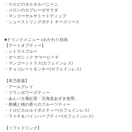
・小エビのタルタルパニーニ
・メロンのカプレーゼサラダ
・マンゴーサルサミートディップ
・シューストリングポテト チーズソース
■ドリンクメニュー ※おかわり自由
【アートオブティー】
・シトラスブルー
・オーガニック サマーピーチ
・マンゴーシトラス(カフェインレス)
・チョコレートモンキー(カフェインレス)
【幸乃茶屋】
・アールグレイ
・フランボワーズティー
・あんバタ風紅茶「北海道あずき使用」
・柑橘と桃の香りのフルーツティー
・トロピカルルイボスティー(カフェインレス)
・ライチ＆パインハーブティー(カフェインレス)
【ソフトドリンク】