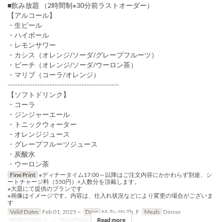
■飲み放題 （2時間制※30分前ラストオーダー）
【アルコール】
・生ビール
・ハイボール
・レモンサワー
・カシス（オレンジ/ソーダ/グレープフルーツ）
・ピーチ（オレンジ/ソーダ/ウーロン茶）
・マリブ（コーラ/オレンジ）
---------------------------------------------
【ソフトドリンク】
・コーラ
・ジンジャーエール
・トニックウォーター
・オレンジジュース
・グレープフルーツジュース
・炭酸水
・ウーロン茶
Fine Print
※ディナータイム17:00～以降はご注文内容にかかわらず別途、シ
ートチャージ料（550円）×人数分を頂戴します。
※大皿にて提供のプランです
※画像はイメージです。内容は、仕入れ状況などにより変更の場合がございま
す
Valid Dates
Feb 01, 2025 ~
Days
M, Tu, W, Th, F
Meals
Dinner
Read more
Order Limit
2 ~ 6
Seat Category
Table Seat