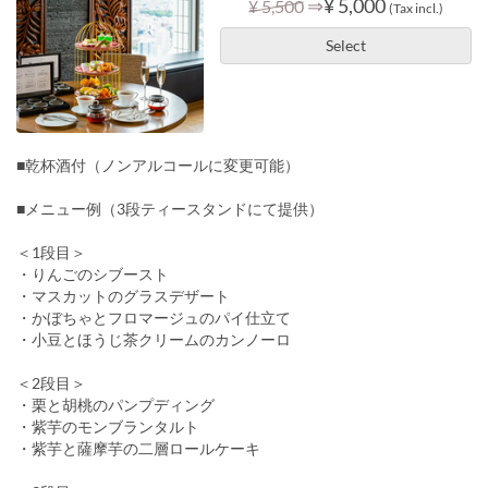
⇒
¥ 5,000
¥ 5,500
(Tax incl.)
Select
■乾杯酒付（ノンアルコールに変更可能）
■メニュー例（3段ティースタンドにて提供）
＜1段目＞
・りんごのシブースト
・マスカットのグラスデザート
・かぼちゃとフロマージュのパイ仕立て
・小豆とほうじ茶クリームのカンノーロ
＜2段目＞
・栗と胡桃のパンプディング
・紫芋のモンブランタルト
・紫芋と薩摩芋の二層ロールケーキ