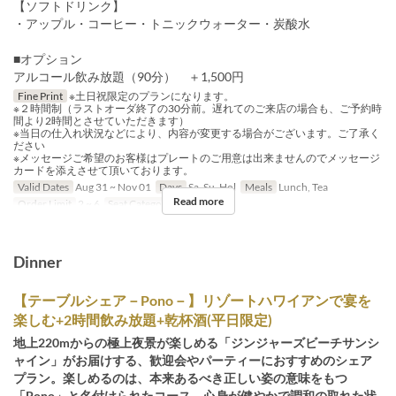
【ソフトドリンク】
・アップル・コーヒー・トニックウォーター・炭酸水
■オプション
アルコール飲み放題（90分） ＋1,500円
Fine Print
※土日祝限定のプランになります。
※２時間制（ラストオーダ終了の30分前。遅れてのご来店の場合も、ご予約時
間より2時間とさせていただきます）
※当日の仕入れ状況などにより、内容が変更する場合がございます。ご了承く
ださい
※メッセージご希望のお客様はプレートのご用意は出来ませんのでメッセージ
カードを添えさせて頂いております。
Valid Dates
Aug 31 ~ Nov 01
Days
Sa, Su, Hol
Meals
Lunch, Tea
Read more
Order Limit
2 ~ 6
Seat Category
Table Seat
Dinner
【テーブルシェア－Pono－】リゾートハワイアンで宴を
楽しむ+2時間飲み放題+乾杯酒(平日限定)
地上220mからの極上夜景が楽しめる「ジンジャーズビーチサンシ
ャイン」がお届けする、歓迎会やパーティーにおすすめのシェア
プラン。楽しめるのは、本来あるべき正しい姿の意味をもつ
「Pono」と名付けられたコース。心身が健やかで調和の取れた状