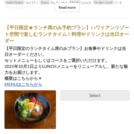
Valid Dates
Jan 15 ~
Days
Sa, Su, Hol
Meals
Lunch
Order Limit
2 ~ 6
Read more
Seat Category
Table Seat
【平日限定★ランチ席のみ予約プラン】ハワイアンリゾー
ト空間で楽しむランチタイム！料理やドリンクは当日オー
ダー
【平日限定のランチタイム席のみプラン】お食事やドリンクは当
日オーダーください。
セットメニューもしくはコースをご選択いただけます。
2025年10月1日よりLUNCHメニューをリニューアルし、新たな魅
力をお届けします。
概要はこちらから▼
MENUはこちらから
Select