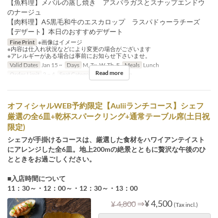
【魚料理】メバルの蒸し焼き アスパラガスとスナップエンドウ
のナージュ
【肉料理】A5黒毛和牛のエスカロップ ラスパドゥーラチーズ
【デザート】本日のおすすめデザート
Fine Print
※画像はイメージ
※内容は仕入れ状況などにより変更の場合がございます
※アレルギーがある場合は事前にお知らせ下さいませ。
Valid Dates
Jan 15 ~
Days
M, Tu, W, Th, F
Meals
Lunch
Read more
Order Limit
2 ~ 4
Seat Category
Private Room
オフィシャルWEB予約限定【Auliiランチコース】シェフ
厳選の全6皿+乾杯スパークリング+通常テーブル席(土日祝
限定)
シェフが手掛けるコースは、厳選した食材をハワイアンテイスト
にアレンジした全6皿。地上200mの絶景とともに贅沢な午後のひ
とときをお過ごしください。
■入店時間について
11：30～・12：00～・12：30～・13：00
⇒
¥ 4,500
¥ 4,800
(Tax incl.)