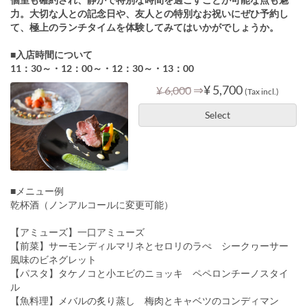
力。大切な人との記念日や、友人との特別なお祝いにぜひ予約し
て、極上のランチタイムを体験してみてはいかがでしょうか。
■入店時間について
11：30～・12：00～・12：30～・13：00
⇒
¥ 5,700
¥ 6,000
(Tax incl.)
Select
■メニュー例
乾杯酒（ノンアルコールに変更可能）
【アミューズ】一口アミューズ
【前菜】サーモンディルマリネとセロリのラぺ シークヮーサー
風味のビネグレット
【パスタ】タケノコと小エビのニョッキ ペペロンチーノスタイ
ル
【魚料理】メバルの炙り蒸し 梅肉とキャベツのコンディマン