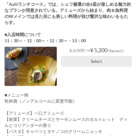
「Auliiランチコース」では、シェフ厳選の全6皿が楽しめる魅力的
なプランが用意されている。アミューズから始まり、肉＆魚料理
のWメインでは見た目にも美しい料理が並び贅沢な味わいをもた
らす。
■入店時間について
11：30～・12：00～・12：30～・13：00
⇒
¥ 5,200
¥ 5,500
(Tax incl.)
Select
■メニュー例
乾杯酒（ノンアルコールに変更可能）
【アミューズ】一口アミューズ
【前菜】クリームチーズとサーモンムースのタルトレット ディ
ルとコリアンダーの香り
【パスタ】キャベツとタケノコのクリームニョッキ