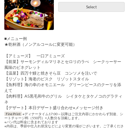
Select
■メニュー例
★乾杯酒（ノンアルコールに変更可能）
【アミューズ】 一口アミューズ
【前菜】サーモンディルマリネとセロリのラぺ シークヮーサー
風味のビネグレット
【温菜】四万十鰻と焼きそら豆 コンソメを注いで
【リゾット】海老のビスク リゾットスタイル
【魚料理】海の幸のオモニエール グリーンピースのクーリを添
えて
【肉料理】A5黒毛和牛のグリル シイタケとタケノコのグラティ
ネ
【デザート】本日デザート盛り合わせ※メッセージ付き
Fine Print
※ディナータイム17:00～以降はご注文内容にかかわらず別途、シ
ートチャージ料（550円）×人数分を頂戴します。
※パン代は料金に含まれております
※内容は、季節や仕入れ状況などにより変更の場がございます。ご了承くださ