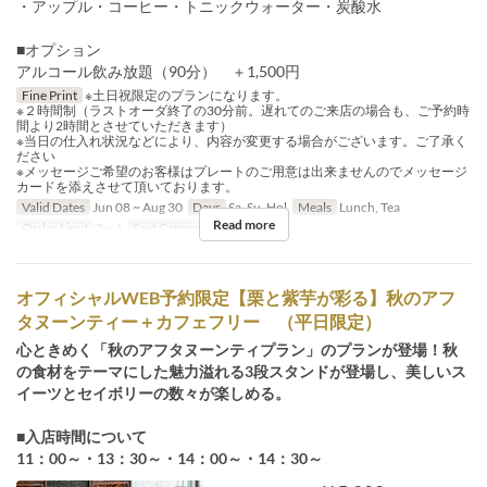
・アップル・コーヒー・トニックウォーター・炭酸水
■オプション
アルコール飲み放題（90分） ＋1,500円
Fine Print
※土日祝限定のプランになります。
※２時間制（ラストオーダ終了の30分前。遅れてのご来店の場合も、ご予約時
間より2時間とさせていただきます）
※当日の仕入れ状況などにより、内容が変更する場合がございます。ご了承く
ださい
※メッセージご希望のお客様はプレートのご用意は出来ませんのでメッセージ
カードを添えさせて頂いております。
Valid Dates
Jun 08 ~ Aug 30
Days
Sa, Su, Hol
Meals
Lunch, Tea
Read more
Order Limit
2 ~ 6
Seat Category
Table Seat
オフィシャルWEB予約限定【栗と紫芋が彩る】秋のアフ
タヌーンティー＋カフェフリー （平日限定）
心ときめく「秋のアフタヌーンティプラン」のプランが登場！秋
の食材をテーマにした魅力溢れる3段スタンドが登場し、美しいス
イーツとセイボリーの数々が楽しめる。
■入店時間について
11：00～・13：30～・14：00～・14：30～