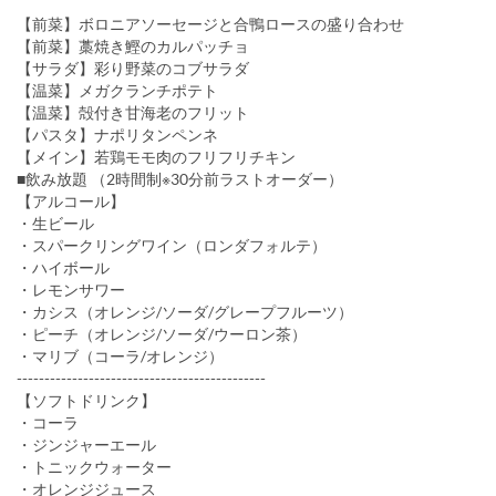
【前菜】ボロニアソーセージと合鴨ロースの盛り合わせ
【前菜】藁焼き鰹のカルパッチョ
【サラダ】彩り野菜のコブサラダ
【温菜】メガクランチポテト
【温菜】殻付き甘海老のフリット
【パスタ】ナポリタンペンネ
【メイン】若鶏モモ肉のフリフリチキン
■飲み放題 （2時間制※30分前ラストオーダー）
【アルコール】
・生ビール
・スパークリングワイン（ロンダフォルテ）
・ハイボール
・レモンサワー
・カシス（オレンジ/ソーダ/グレープフルーツ）
・ピーチ（オレンジ/ソーダ/ウーロン茶）
・マリブ（コーラ/オレンジ）
---------------------------------------------
【ソフトドリンク】
・コーラ
・ジンジャーエール
・トニックウォーター
・オレンジジュース