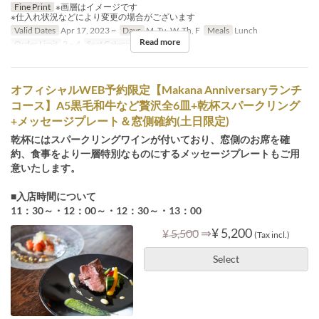
Fine Print
※画層はイメージです
※仕入れ状況などにより変更の場合がございます
Valid Dates
Apr 17, 2023 ~
Days
M, Tu, W, Th, F
Meals
Lunch
Read more
Order Limit
2 ~ 4
Seat Category
Table Seat
オフィシャルWEB予約限定【Makana Anniversaryランチ
コース】A5黒毛和牛など贅沢全6皿+乾杯スパークリング
+メッセージプレート＆窓側確約(土日限定)
乾杯にはスパークリングワインが付いており、窓側のお席を確
約、食事をより一層特別なものにするメッセージプレートもご用
意いたします。
■入店時間について
11：30～・12：00～・12：30～・13：00
⇒
¥ 5,200
¥ 5,500
(Tax incl.)
Select