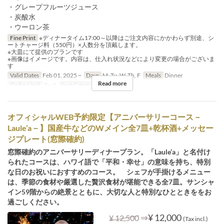
・グレープフルーツジュース
・炭酸水
・ウーロン茶
Fine Print
※ディナータイム17:00～以降はご注文内容にかかわらず別途、シ
ートチャージ料（550円）×人数分を頂戴します。
※大皿にて提供のプランです
※画像はイメージです。内容は、仕入れ状況などにより変更の場合がございま
す
Valid Dates
Feb 01, 2025 ~
Days
M, Tu, W, Th, F
Meals
Dinner
Read more
Order Limit
2 ~ 6
Seat Category
Table Seat
オフィシャルWEB予約限定【アニバーサリーコース－
Laule’a－】国産牛などのWメイン全7皿+乾杯酒+メッセー
ジプレート(窓際確約)
窓際確約のアニバーサリーディナープラン。「Laule’a」と名付け
られたコースは、ハワイ語で「平和・幸せ」の意味を持ち、特別
な日のお祝いにおすすめのコース。 シェフが手掛けるメニュー
は、季節の食材や厳選した贅沢食材が堪能できる全7皿。サンシャ
イン59階からの絶景とともに、大切な人と特別なひとときををお
過ごしください。
⇒
¥ 12,000
¥ 12,500
(Tax incl.)