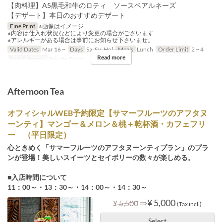
【肉料理】A5黒毛和牛のロティ ソースベアルネーズ
【デザート】本日のおすすめデザート
Fine Print
※画像はイメージ
※内容は仕入れ状況などにより変更の場合がございます
※アレルギーがある場合は事前にお知らせ下さいませ。
Valid Dates
Mar 16 ~
Days
Sa, Su, Hol
Meals
Lunch
Order Limit
2 ~ 4
Read more
Seat Category
Private Room
Afternoon Tea
オフィシャルWEB予約限定【サマーフルーツのアフタヌ
ーンティ】マンゴー＆メロン＆桃＋乾杯酒・カフェフリ
ー （平日限定）
心ときめく「サマーフルーツのアフタヌーンティプラン」のプラ
ンが登場！美しいスイーツとセイボリーの数々が楽しめる。
■入店時間について
11：00～・13：30～・14：00～・14：30～
⇒
¥ 5,000
¥ 5,500
(Tax incl.)
Select