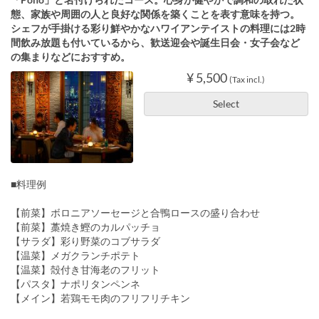
態、家族や周囲の人と良好な関係を築くことを表す意味を持つ。
シェフが手掛ける彩り鮮やかなハワイアンテイストの料理には2時
間飲み放題も付いているから、歓送迎会や誕生日会・女子会など
の集まりなどにおすすめ。
¥ 5,500
(Tax incl.)
Select
■料理例
【前菜】ボロニアソーセージと合鴨ロースの盛り合わせ
【前菜】藁焼き鰹のカルパッチョ
【サラダ】彩り野菜のコブサラダ
【温菜】メガクランチポテト
【温菜】殻付き甘海老のフリット
【パスタ】ナポリタンペンネ
【メイン】若鶏モモ肉のフリフリチキン