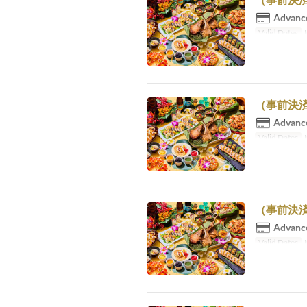
Advance
Valid Dates
J
（事前決済
Advance
Valid Dates
J
（事前決済
Advance
Valid Dates
J