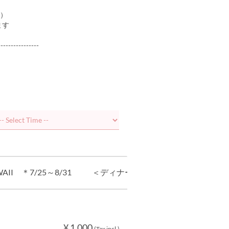
0）
ます
----------------
II ＊7/25～8/31
＜ディナー＞（事前決済）LOVE HAWAI
¥ 1,000
(Tax incl.)