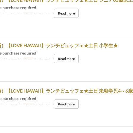
 purchase required
Read more
ul 25 ~ Aug 30
Days
Sa, Su, Hol
Meals
Lunch, Tea
）【LOVE HAWAII】ランチビュッフェ★土日 小学生★
 purchase required
Read more
ul 25 ~ Aug 30
Days
Sa, Su, Hol
Meals
Lunch, Tea
）【LOVE HAWAII】ランチビュッフェ★土日 未就学児4～6
 purchase required
Read more
ul 25 ~ Aug 30
Days
Sa, Su, Hol
Meals
Lunch, Tea