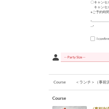
〇キャンセ
キャンセルは
※ご予約時
*--------------
--*
I confir
Course
＜ランチ＞（事前決済）
Course
（事前決