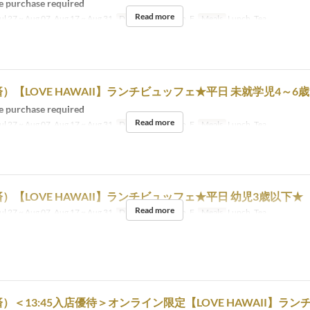
 purchase required
Read more
ul 27 ~ Aug 07, Aug 17 ~ Aug 31
Days
M, Tu, W, Th, F
Meals
Lunch, Tea
）【LOVE HAWAII】ランチビュッフェ★平日 未就学児4～6
 purchase required
Read more
ul 27 ~ Aug 07, Aug 17 ~ Aug 31
Days
M, Tu, W, Th, F
Meals
Lunch, Tea
）【LOVE HAWAII】ランチビュッフェ★平日 幼児3歳以下★
Read more
ul 27 ~ Aug 07, Aug 17 ~ Aug 31
Days
M, Tu, W, Th, F
Meals
Lunch, Tea
）＜13:45入店優待＞オンライン限定【LOVE HAWAII】ラン