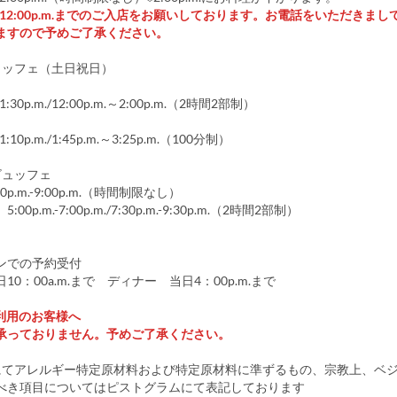
.m.～12:00p.m.までのご入店をお願いしております。お電話をいただきま
ますので予めご了承ください。
ュッフェ（土日祝日）
～1:30p.m./12:00p.m.～2:00p.m.（2時間2部制）
～1:10p.m./1:45p.m.～3:25p.m.（100分制）
ビュッフェ
0p.m.-9:00p.m.（時間制限なし）
0p.m.-7:00p.m./7:30p.m.-9:30p.m.（2時間2部制）
ンでの予約受付
10：00a.m.まで ディナー 当日4：00p.m.まで
利用のお客様へ
承っておりません。予めご了承ください。
にてアレルギー特定原材料および特定原材料に準ずるもの、宗教上、ベ
べき項目についてはピストグラムにて表記しております