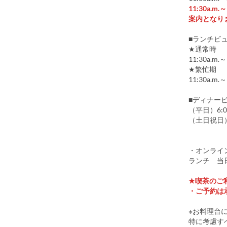
11:30a
案内となり
■ランチビ
★通常時
11:30a.m.
★繁忙期
11:30a.m.
■ディナー
（平日）6:0
（土日祝日）5:0
・オンライ
ランチ 当日
★喫茶のご
・ご予約は
※お料理台
特に考慮す