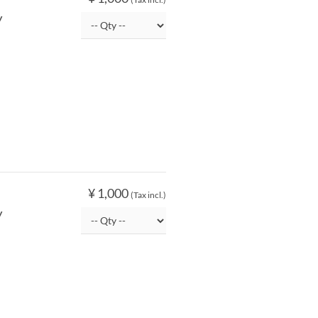
y
¥ 1,000
(Tax incl.)
y