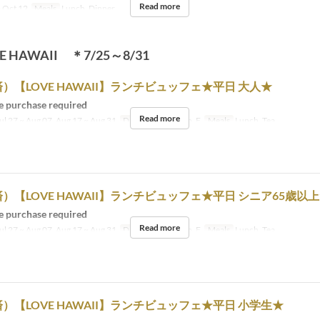
Read more
 Oct 12
Meals
Lunch, Dinner
AWAII ＊7/25～8/31
）【LOVE HAWAII】ランチビュッフェ★平日 大人★
 purchase required
Read more
ul 27 ~ Aug 07, Aug 17 ~ Aug 31
Days
M, Tu, W, Th, F
Meals
Lunch, Tea
）【LOVE HAWAII】ランチビュッフェ★平日 シニア65歳以
 purchase required
Read more
ul 27 ~ Aug 07, Aug 17 ~ Aug 31
Days
M, Tu, W, Th, F
Meals
Lunch, Tea
）【LOVE HAWAII】ランチビュッフェ★平日 小学生★