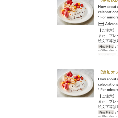
How about a 
celebration
* For minors
Advance
【ご注意】
また、プレ
絵文字等は
Fine Print
※ T
※ Other discoun
Valid Dates
~
【追加オ
How about a 
celebration
* For minors
【ご注意】
また、プレ
絵文字等は
Fine Print
※ T
※ Other discoun