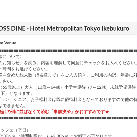
ROSS DINE - Hotel Metropolitan Tokyo Ikebukuro
om Venue
■■■■■■■■■■■■■■■■■■■■■■■■■■■■■■■■■■■■■■■■■■■■■■■■■■■■■■■■
法について〉
のお知らせ」を読み、内容を理解して同意にチェックをお入れください
・時間をお選びください。
様を含めた総人数（8名様まで）をご入力頂き、ご利用の内訳、年齢に
ださい。
65歳以上）大人（13歳～64歳）小学生優待（7～12歳）未就学児優待
以下）となります。
プラン、シニア、お子様料金は既に優待料金となっておりますので他の
はできません。
会計の列に並ばなくて済む「事前決済」がおすすめです★
■■■■■■■■■■■■■■■■■■■■■■■■■■■■■■■■■■■■■■■■■■■■■■■■■■■■■■■■
ュッフェ（平日）
m.～2:30p.m.（時間制限なし）※2:30p.m.にお料理が下がります。