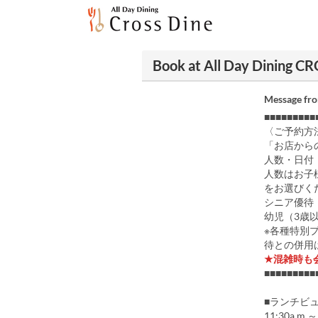
Book at All Day Dining C
Message fr
■■■■■■■■■
〈ご予約方
「お店から
人数・日付
人数はお子
をお選びく
シニア優待（
幼児（3歳
※各種特別
待との併用
★混雑時も
■■■■■■■■■
■ランチビ
11:30a.