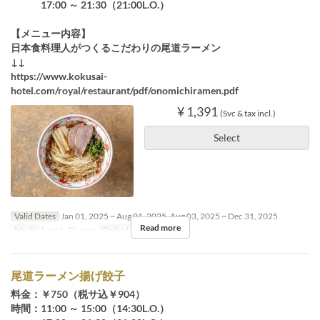
17:00 ～ 21:30（21:00L.O.）
【メニュー内容】
日本食料理人がつくるこだわりの尾道ラーメン
↓↓
https://www.kokusai-
hotel.com/royal/restaurant/pdf/onomichiramen.pdf
¥ 1,391
(Svc & tax incl.)
Select
Valid Dates
Jan 01, 2025 ~ Aug 01, 2025, Aug 03, 2025 ~ Dec 31, 2025
Read more
Meals
Lunch, Dinner
Order Limit
~ 4
尾道ラーメン揚げ餃子
料金：￥750（税サ込￥904）
時間：11:00 ～ 15:00（14:30L.O.）