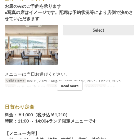
お席のみのご予約を承ります
※写真の席はイメージです。配席は予約状況等により店側で決めさ
せていただきます
Select
メニューは当日お選びください。
Valid Dates
Jan 01, 2025 ~ Aug 01, 2025, Aug 03, 2025 ~ Dec 31, 2025
Read more
Days
M, Tu, W, Th, F, Sa
Meals
Lunch, Dinner
Order Limit
1 ~ 4
日替わり定食
料金：￥1,000（税サ込￥1,210）
時間：11:00 ～ 14:00※ランチ限定メニューです
【メニュー内容】