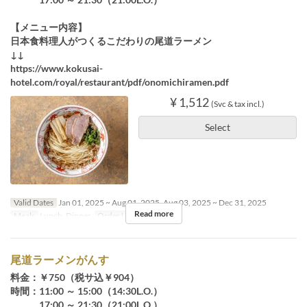
【メニュー内容】
日本食料理人がつくるこだわりの尾道ラーメン
↓↓
https://www.kokusai-
hotel.com/royal/restaurant/pdf/onomichiramen.pdf
¥ 1,512
(Svc & tax incl.)
Select
Valid Dates
Jan 01, 2025 ~ Aug 01, 2025, Aug 03, 2025 ~ Dec 31, 2025
Read more
Meals
Lunch, Dinner
Order Limit
~ 4
尾道ラーメンがんす
料金：￥750（税サ込￥904）
時間：11:00 ～ 15:00（14:30L.O.）
17:00 ～ 21:30（21:00L.O.）