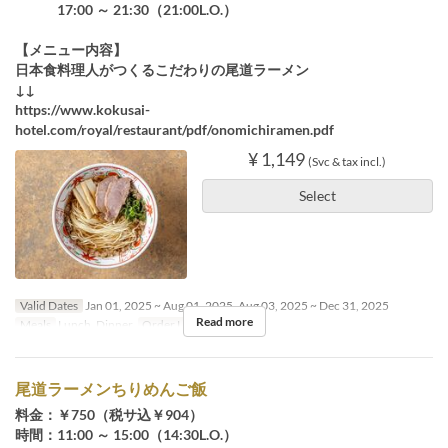
17:00 ～ 21:30（21:00L.O.）
【メニュー内容】
日本食料理人がつくるこだわりの尾道ラーメン
↓↓
https://www.kokusai-
hotel.com/royal/restaurant/pdf/onomichiramen.pdf
¥ 1,149
(Svc & tax incl.)
Select
Valid Dates
Jan 01, 2025 ~ Aug 01, 2025, Aug 03, 2025 ~ Dec 31, 2025
Read more
Meals
Lunch, Dinner
Order Limit
~ 4
尾道ラーメンちりめんご飯
料金：￥750（税サ込￥904）
時間：11:00 ～ 15:00（14:30L.O.）