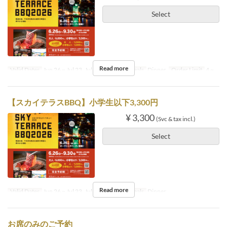
Select
Read more
Valid Dates
Jun 26 ~ Jul 23, Jul 27 ~ Sep 30
Meals
Dinner
Order Limit
4 ~
【スカイテラスBBQ】小学生以下3,300円
¥ 3,300
(Svc & tax incl.)
Select
Read more
Valid Dates
Jun 26 ~ Jul 23, Jul 27 ~ Sep 30
Meals
Dinner
お席のみのご予約