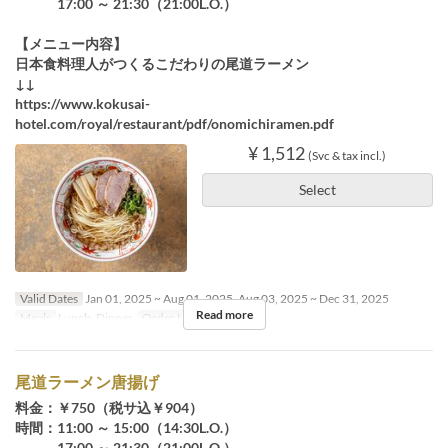
17:00 ～ 21:30（21:00L.O.）
【メニュー内容】
日本食料理人がつくるこだわりの尾道ラーメン
↓↓
https://www.kokusai-
hotel.com/royal/restaurant/pdf/onomichiramen.pdf
¥ 1,512
(Svc & tax incl.)
Select
Valid Dates
Jan 01, 2025 ~ Aug 01, 2025, Aug 03, 2025 ~ Dec 31, 2025
Read more
Meals
Lunch, Dinner
Order Limit
~ 4
尾道ラーメン唐揚げ
料金：￥750（税サ込￥904）
時間：11:00 ～ 15:00（14:30L.O.）
17:00 ～ 21:30（21:00L.O.）