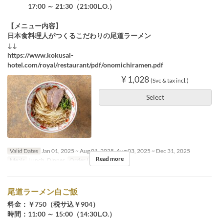
17:00 ～ 21:30（21:00L.O.）
【メニュー内容】
日本食料理人がつくるこだわりの尾道ラーメン
↓↓
https://www.kokusai-
hotel.com/royal/restaurant/pdf/onomichiramen.pdf
¥ 1,028
(Svc & tax incl.)
Select
Valid Dates
Jan 01, 2025 ~ Aug 01, 2025, Aug 03, 2025 ~ Dec 31, 2025
Read more
Meals
Lunch, Dinner
Order Limit
~ 4
尾道ラーメン白ご飯
料金：￥750（税サ込￥904）
時間：11:00 ～ 15:00（14:30L.O.）