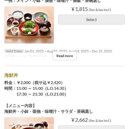
一例：メイン・小鉢・漬物・味噌汁・御飯・茶碗蒸し
¥ 1,815
(Svc & tax incl.)
Select
Valid Dates
Jan 01, 2025 ~ Aug 01, 2025, Aug 03, 2025 ~ Dec 31, 2025
Read more
Meals
Lunch
Order Limit
~ 4
海鮮丼
料金：￥2,000（税サ込￥2,420）
時間：11:00 ～ 15:00（L.O.14:30）
17:30 ～ 21:30（L.O.21:00）
【メニュー内容】
海鮮丼・小鉢・吸物・味噌汁・サラダ・茶碗蒸し
¥ 2,662
(Svc & tax incl.)