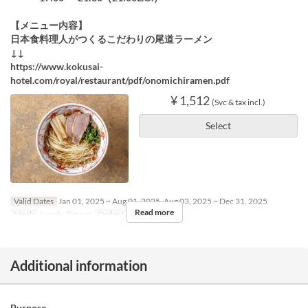
【メニュー内容】
日本食料理人がつくるこだわりの尾道ラーメン
↓↓
https://www.kokusai-
hotel.com/royal/restaurant/pdf/onomichiramen.pdf
¥ 1,512
(Svc & tax incl.)
Select
Valid Dates
Jan 01, 2025 ~ Aug 01, 2025, Aug 03, 2025 ~ Dec 31, 2025
Read more
Meals
Lunch, Dinner
Order Limit
~ 4
Additional information
Purpose