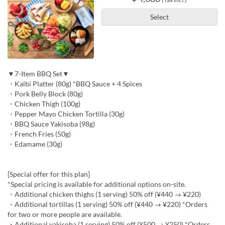
Select
▼7-Item BBQ Set▼
・Kalbi Platter (80g) *BBQ Sauce + 4 Spices
・Pork Belly Block (80g)
・Chicken Thigh (100g)
・Pepper Mayo Chicken Tortilla (30g)
・BBQ Sauce Yakisoba (98g)
・French Fries (50g)
・Edamame (30g)
[Special offer for this plan]
*Special pricing is available for additional options on-site.
・Additional chicken thighs (1 serving) 50% off (¥440 → ¥220)
・Additional tortillas (1 serving) 50% off (¥440 → ¥220) *Orders
for two or more people are available.
・Additional yakisoba (1 serving) 50% off (¥500 → ¥250) *Orders