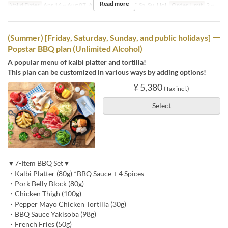
Read more
Valid Dates
Apr 16 ~ Aug 07, Aug 17 ~
Days
F, Sa, Su, Hol
Order Limit
2 ~
(Summer) [Friday, Saturday, Sunday, and public holidays] ー
Popstar BBQ plan (Unlimited Alcohol)
A popular menu of kalbi platter and tortilla!
This plan can be customized in various ways by adding options!
¥ 5,380
(Tax incl.)
Select
▼7-Item BBQ Set▼
・Kalbi Platter (80g) *BBQ Sauce + 4 Spices
・Pork Belly Block (80g)
・Chicken Thigh (100g)
・Pepper Mayo Chicken Tortilla (30g)
・BBQ Sauce Yakisoba (98g)
・French Fries (50g)