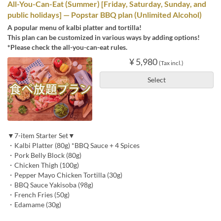
All-You-Can-Eat (Summer) [Friday, Saturday, Sunday, and
public holidays] — Popstar BBQ plan (Unlimited Alcohol)
A popular menu of kalbi platter and tortilla!
This plan can be customized in various ways by adding options!
*Please check the all-you-can-eat rules.
¥ 5,980
(Tax incl.)
Select
▼7-item Starter Set▼
・Kalbi Platter (80g) *BBQ Sauce + 4 Spices
・Pork Belly Block (80g)
・Chicken Thigh (100g)
・Pepper Mayo Chicken Tortilla (30g)
・BBQ Sauce Yakisoba (98g)
・French Fries (50g)
・Edamame (30g)