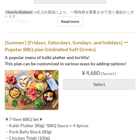
How to Redeem
※仕入れ状況により、一部内容を変更させて頂く場合がござ
います。
Read more
Order Limit
2 ~
(Summer) [Fridays, Saturdays, Sundays, and holidays] ー
Popstar BBQ plan (Unlimited Soft Drinks)
A popular menu of kalbi platter and tortilla!
This plan can be customized in various ways by adding options!
¥ 4,680
(Tax incl.)
Select
▼7-Item BBQ Set▼
・Kalbi Platter (80g) *BBQ Sauce + 4 Spices
・Pork Belly Block (80g)
・Chicken Thigh (100g)