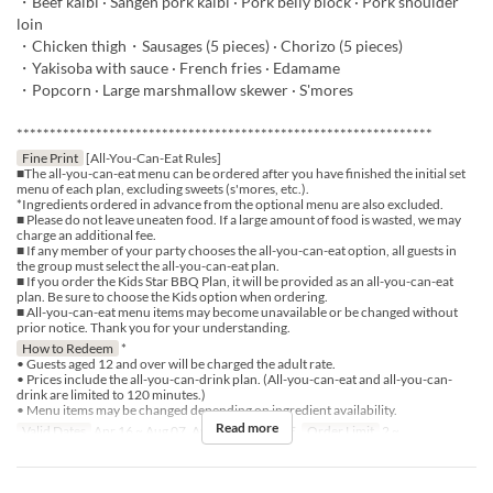
・Beef kalbi · Sangen pork kalbi · Pork belly block · Pork shoulder
loin
・Chicken thigh・Sausages (5 pieces) · Chorizo (5 pieces)
・Yakisoba with sauce · French fries · Edamame
・Popcorn · Large marshmallow skewer · S'mores
***************************************************************
Fine Print
[All-You-Can-Eat Rules]
■The all-you-can-eat menu can be ordered after you have finished the initial set
menu of each plan, excluding sweets (s'mores, etc.).
*Ingredients ordered in advance from the optional menu are also excluded.
■ Please do not leave uneaten food. If a large amount of food is wasted, we may
charge an additional fee.
■ If any member of your party chooses the all-you-can-eat option, all guests in
the group must select the all-you-can-eat plan.
■ If you order the Kids Star BBQ Plan, it will be provided as an all-you-can-eat
plan. Be sure to choose the Kids option when ordering.
■ All-you-can-eat menu items may become unavailable or be changed without
prior notice. Thank you for your understanding.
How to Redeem
*
• Guests aged 12 and over will be charged the adult rate.
• Prices include the all-you-can-drink plan. (All-you-can-eat and all-you-can-
drink are limited to 120 minutes.)
• Menu items may be changed depending on ingredient availability.
Read more
Valid Dates
Apr 16 ~ Aug 07, Aug 17 ~
Days
F
Order Limit
2 ~