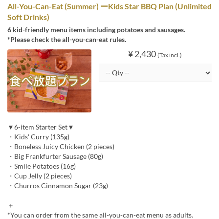
All-You-Can-Eat (Summer) ーKids Star BBQ Plan (Unlimited
Soft Drinks)
6 kid-friendly menu items including potatoes and sausages.
*Please check the all-you-can-eat rules.
¥ 2,430
(Tax incl.)
▼6-item Starter Set▼
・Kids' Curry (135g)
・Boneless Juicy Chicken (2 pieces)
・Big Frankfurter Sausage (80g)
・Smile Potatoes (16g)
・Cup Jelly (2 pieces)
・Churros Cinnamon Sugar (23g)
＋
*You can order from the same all-you-can-eat menu as adults.