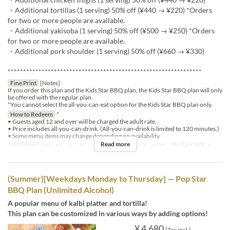
・Additional tortillas (1 serving) 50% off (¥440 → ¥220) *Orders
for two or more people are available.
・Additional yakisoba (1 serving) 50% off (¥500 → ¥250) *Orders
for two or more people are available.
・Additional pork shoulder (1 serving) 50% off (¥660 → ¥330)
***************************************************************
Fine Print
[Notes]
If you order this plan and the Kids Star BBQ plan, the Kids Star BBQ plan will only
be offered with the regular plan.
*You cannot select the all-you-can-eat option for the Kids Star BBQ plan only.
How to Redeem
*
• Guests aged 12 and over will be charged the adult rate.
• Price includes all-you-can-drink. (All-you-can-drink is limited to 120 minutes.)
• Some menu items may change depending on availability.
Read more
Valid Dates
Apr 16 ~ Aug 07, Aug 17 ~
Days
M, Tu, W, Th
Order Limit
2 ~
(Summer)[Weekdays Monday to Thursday] — Pop Star
BBQ Plan (Unlimited Alcohol)
A popular menu of kalbi platter and tortilla!
This plan can be customized in various ways by adding options!
¥ 4,680
(Tax incl.)