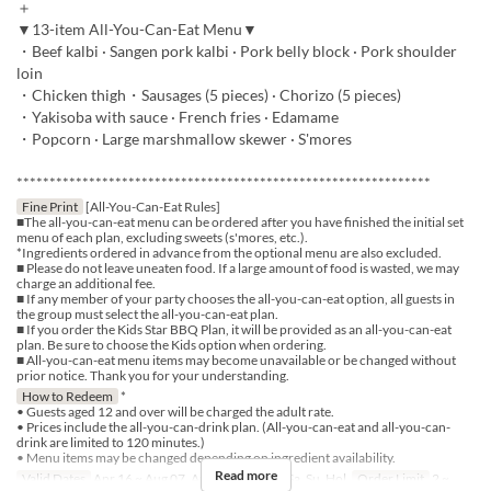
＋
▼13-item All-You-Can-Eat Menu▼
・Beef kalbi · Sangen pork kalbi · Pork belly block · Pork shoulder
loin
・Chicken thigh・Sausages (5 pieces) · Chorizo (5 pieces)
・Yakisoba with sauce · French fries · Edamame
・Popcorn · Large marshmallow skewer · S'mores
***************************************************************
Fine Print
[All-You-Can-Eat Rules]
■The all-you-can-eat menu can be ordered after you have finished the initial set
menu of each plan, excluding sweets (s'mores, etc.).
*Ingredients ordered in advance from the optional menu are also excluded.
■ Please do not leave uneaten food. If a large amount of food is wasted, we may
charge an additional fee.
■ If any member of your party chooses the all-you-can-eat option, all guests in
the group must select the all-you-can-eat plan.
■ If you order the Kids Star BBQ Plan, it will be provided as an all-you-can-eat
plan. Be sure to choose the Kids option when ordering.
■ All-you-can-eat menu items may become unavailable or be changed without
prior notice. Thank you for your understanding.
How to Redeem
*
• Guests aged 12 and over will be charged the adult rate.
• Prices include the all-you-can-drink plan. (All-you-can-eat and all-you-can-
drink are limited to 120 minutes.)
• Menu items may be changed depending on ingredient availability.
Read more
Valid Dates
Apr 16 ~ Aug 07, Aug 17 ~
Days
Sa, Su, Hol
Order Limit
2 ~