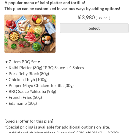
A popular menu of kalbi platter and tortilla!
This plan can be customized in various ways by adding options!
¥ 3,980
(Tax incl.)
Select
▼7-Item BBQ Set▼
・Kalbi Platter (80g) *BBQ Sauce + 4 Spices
・Pork Belly Block (80g)
・Chicken Thigh (100g)
・Pepper Mayo Chicken Tortilla (30g)
・BBQ Sauce Yakisoba (98g)
・French Fries (50g)
・Edamame (30g)
[Special offer for this plan]
*Special pricing is available for additional options on-site.
・Additional chicken thighs (1 serving) 50% off (¥440 → ¥220)