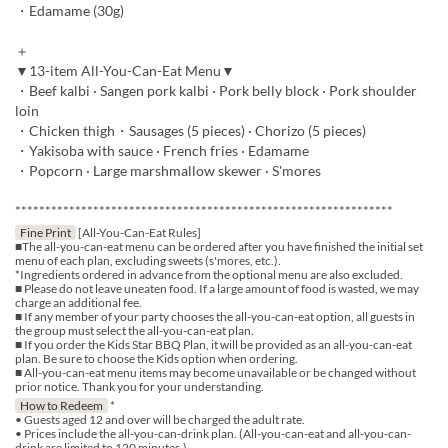
・Edamame (30g)
＋
▼13-item All-You-Can-Eat Menu▼
・Beef kalbi · Sangen pork kalbi · Pork belly block · Pork shoulder
loin
・Chicken thigh・Sausages (5 pieces) · Chorizo (5 pieces)
・Yakisoba with sauce · French fries · Edamame
・Popcorn · Large marshmallow skewer · S'mores
***************************************************************
Fine Print
[All-You-Can-Eat Rules]
■The all-you-can-eat menu can be ordered after you have finished the initial set
menu of each plan, excluding sweets (s'mores, etc.).
*Ingredients ordered in advance from the optional menu are also excluded.
■ Please do not leave uneaten food. If a large amount of food is wasted, we may
charge an additional fee.
■ If any member of your party chooses the all-you-can-eat option, all guests in
the group must select the all-you-can-eat plan.
■ If you order the Kids Star BBQ Plan, it will be provided as an all-you-can-eat
plan. Be sure to choose the Kids option when ordering.
■ All-you-can-eat menu items may become unavailable or be changed without
prior notice. Thank you for your understanding.
How to Redeem
*
• Guests aged 12 and over will be charged the adult rate.
• Prices include the all-you-can-drink plan. (All-you-can-eat and all-you-can-
drink are limited to 120 minutes.)