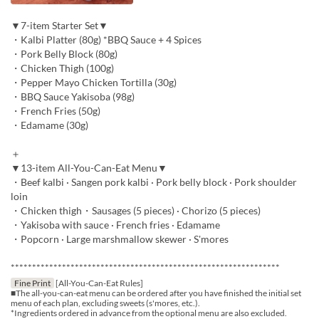
▼7-item Starter Set▼
・Kalbi Platter (80g) *BBQ Sauce + 4 Spices
・Pork Belly Block (80g)
・Chicken Thigh (100g)
・Pepper Mayo Chicken Tortilla (30g)
・BBQ Sauce Yakisoba (98g)
・French Fries (50g)
・Edamame (30g)
＋
▼13-item All-You-Can-Eat Menu▼
・Beef kalbi · Sangen pork kalbi · Pork belly block · Pork shoulder
loin
・Chicken thigh・Sausages (5 pieces) · Chorizo (5 pieces)
・Yakisoba with sauce · French fries · Edamame
・Popcorn · Large marshmallow skewer · S'mores
***************************************************************
Fine Print
[All-You-Can-Eat Rules]
■The all-you-can-eat menu can be ordered after you have finished the initial set
menu of each plan, excluding sweets (s'mores, etc.).
*Ingredients ordered in advance from the optional menu are also excluded.