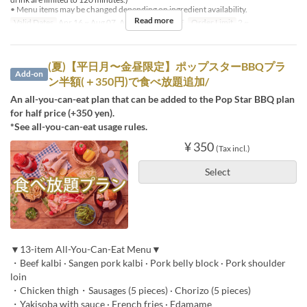
• Menu items may be changed depending on ingredient availability.
Read more
Valid Dates
Apr 16 ~ Aug 07, Aug 17 ~
Days
F
Order Limit
2 ~
(夏)【平日月〜金昼限定】ポップスターBBQプラ
Add-on
ン半額(＋350円)で食べ放題追加/
An all-you-can-eat plan that can be added to the Pop Star BBQ plan
for half price (+350 yen).
*See all-you-can-eat usage rules.
¥ 350
(Tax incl.)
Select
▼13-item All-You-Can-Eat Menu▼
・Beef kalbi · Sangen pork kalbi · Pork belly block · Pork shoulder
loin
・Chicken thigh・Sausages (5 pieces) · Chorizo (5 pieces)
・Yakisoba with sauce · French fries · Edamame