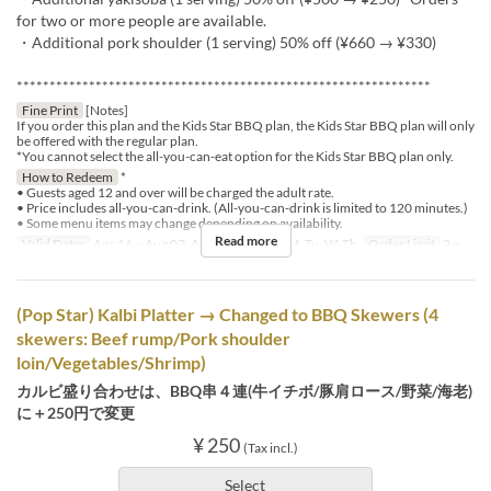
for two or more people are available.
・Additional pork shoulder (1 serving) 50% off (¥660 → ¥330)
***************************************************************
Fine Print
[Notes]
If you order this plan and the Kids Star BBQ plan, the Kids Star BBQ plan will only
be offered with the regular plan.
*You cannot select the all-you-can-eat option for the Kids Star BBQ plan only.
How to Redeem
*
• Guests aged 12 and over will be charged the adult rate.
• Price includes all-you-can-drink. (All-you-can-drink is limited to 120 minutes.)
• Some menu items may change depending on availability.
Read more
Valid Dates
Apr 16 ~ Aug 07, Aug 17 ~
Days
M, Tu, W, Th
Order Limit
2 ~
(Pop Star) Kalbi Platter → Changed to BBQ Skewers (4
skewers: Beef rump/Pork shoulder
loin/Vegetables/Shrimp)
カルビ盛り合わせは、BBQ串４連(牛イチボ/豚肩ロース/野菜/海老)
に＋250円で変更
¥ 250
(Tax incl.)
Select