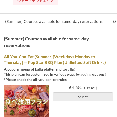
シェードテントエリア
(Summer) Courses available for same-day reservations
(
(Summer) Courses available for same-day
reservations
All-You-Can-Eat (Summer)[Weekdays Monday to
Thursday] — Pop Star BBQ Plan (Unlimited Soft Drinks)
A popular menu of kalbi platter and tortilla!
This plan can be customized in various ways by adding options!
*Please check the all-you-can-eat rules.
¥ 4,680
(Tax incl.)
Select