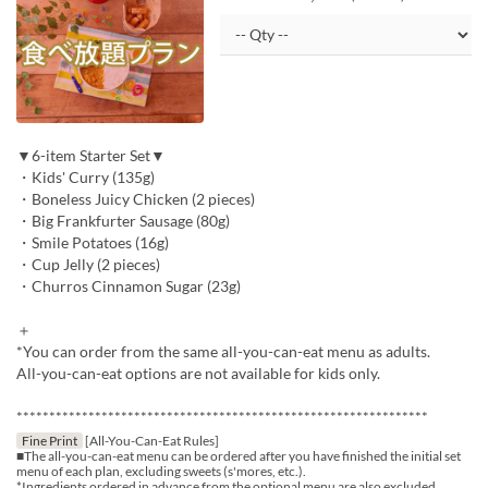
▼6-item Starter Set▼
・Kids' Curry (135g)
・Boneless Juicy Chicken (2 pieces)
・Big Frankfurter Sausage (80g)
・Smile Potatoes (16g)
・Cup Jelly (2 pieces)
・Churros Cinnamon Sugar (23g)
＋
*You can order from the same all-you-can-eat menu as adults.
All-you-can-eat options are not available for kids only.
***************************************************************
Fine Print
[All-You-Can-Eat Rules]
■The all-you-can-eat menu can be ordered after you have finished the initial set
menu of each plan, excluding sweets (s'mores, etc.).
*Ingredients ordered in advance from the optional menu are also excluded.