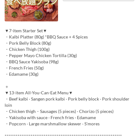
▼7-item Starter Set▼
・Kalbi Platter (80g) *BBQ Sauce + 4 Spices
・Pork Belly Block (80g)
・Chicken Thigh (100g)
・Pepper Mayo Chicken Tortilla (30g)
・BBQ Sauce Yakisoba (98g)
・French Fries (50g)
・Edamame (30g)
＋
▼13-item All-You-Can-Eat Menu▼
・Beef kalbi · Sangen pork kalbi · Pork belly block · Pork shoulder
loin
・Chicken thigh・Sausages (5 pieces) · Chorizo (5 pieces)
・Yakisoba with sauce · French fries · Edamame
・Popcorn · Large marshmallow skewer · S'mores
***************************************************************