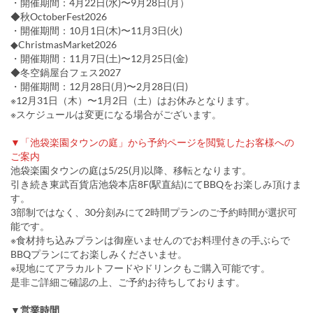
・開催期間：4月22日(水)〜9月28日(月）
◆秋OctoberFest2026
・開催期間：10月1日(木)〜11月3日(火)
◆ChristmasMarket2026
・開催期間：11月7日(土)〜12月25日(金)
◆冬空鍋屋台フェス2027
・開催期間：12月28日(月)〜2月28日(日)
※12月31日（木）〜1月2日（土）はお休みとなります。
※スケジュールは変更になる場合がございます。
▼「池袋楽園タウンの庭」から予約ページを閲覧したお客様への
ご案内
池袋楽園タウンの庭は5/25(月)以降、移転となります。
引き続き東武百貨店池袋本店8F(駅直結)にてBBQをお楽しみ頂けま
す。
3部制ではなく、30分刻みにて2時間プランのご予約時間が選択可
能です。
※食材持ち込みプランは御座いませんのでお料理付きの手ぶらで
BBQプランにてお楽しみくださいませ。
※現地にてアラカルトフードやドリンクもご購入可能です。
是非ご詳細ご確認の上、ご予約お待ちしております。
▼営業時間