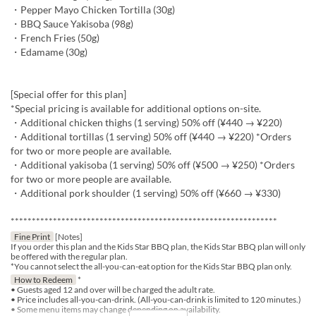
・Pepper Mayo Chicken Tortilla (30g)
・BBQ Sauce Yakisoba (98g)
・French Fries (50g)
・Edamame (30g)
[Special offer for this plan]
*Special pricing is available for additional options on-site.
・Additional chicken thighs (1 serving) 50% off (¥440 → ¥220)
・Additional tortillas (1 serving) 50% off (¥440 → ¥220) *Orders
for two or more people are available.
・Additional yakisoba (1 serving) 50% off (¥500 → ¥250) *Orders
for two or more people are available.
・Additional pork shoulder (1 serving) 50% off (¥660 → ¥330)
***************************************************************
Fine Print
[Notes]
If you order this plan and the Kids Star BBQ plan, the Kids Star BBQ plan will only
be offered with the regular plan.
*You cannot select the all-you-can-eat option for the Kids Star BBQ plan only.
How to Redeem
*
• Guests aged 12 and over will be charged the adult rate.
• Price includes all-you-can-drink. (All-you-can-drink is limited to 120 minutes.)
• Some menu items may change depending on availability.