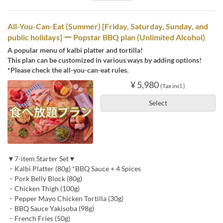
All-You-Can-Eat (Summer) [Friday, Saturday, Sunday, and
public holidays] ー Popstar BBQ plan (Unlimited Alcohol)
A popular menu of kalbi platter and tortilla!
This plan can be customized in various ways by adding options!
*Please check the all-you-can-eat rules.
¥ 5,980
(Tax incl.)
Select
▼7-item Starter Set▼
・Kalbi Platter (80g) *BBQ Sauce + 4 Spices
・Pork Belly Block (80g)
・Chicken Thigh (100g)
・Pepper Mayo Chicken Tortilla (30g)
・BBQ Sauce Yakisoba (98g)
・French Fries (50g)