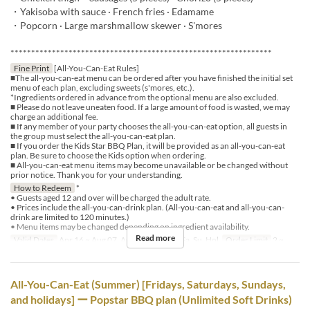
・Yakisoba with sauce · French fries · Edamame
・Popcorn · Large marshmallow skewer · S'mores
***************************************************************
Fine Print
[All-You-Can-Eat Rules]
■The all-you-can-eat menu can be ordered after you have finished the initial set
menu of each plan, excluding sweets (s'mores, etc.).
*Ingredients ordered in advance from the optional menu are also excluded.
■ Please do not leave uneaten food. If a large amount of food is wasted, we may
charge an additional fee.
■ If any member of your party chooses the all-you-can-eat option, all guests in
the group must select the all-you-can-eat plan.
■ If you order the Kids Star BBQ Plan, it will be provided as an all-you-can-eat
plan. Be sure to choose the Kids option when ordering.
■ All-you-can-eat menu items may become unavailable or be changed without
prior notice. Thank you for your understanding.
How to Redeem
*
• Guests aged 12 and over will be charged the adult rate.
• Prices include the all-you-can-drink plan. (All-you-can-eat and all-you-can-
drink are limited to 120 minutes.)
• Menu items may be changed depending on ingredient availability.
Read more
Valid Dates
Apr 16 ~ Aug 07, Aug 17 ~
Days
Sa, Su, Hol
Order Limit
2 ~
All-You-Can-Eat (Summer) [Fridays, Saturdays, Sundays,
and holidays] ー Popstar BBQ plan (Unlimited Soft Drinks)