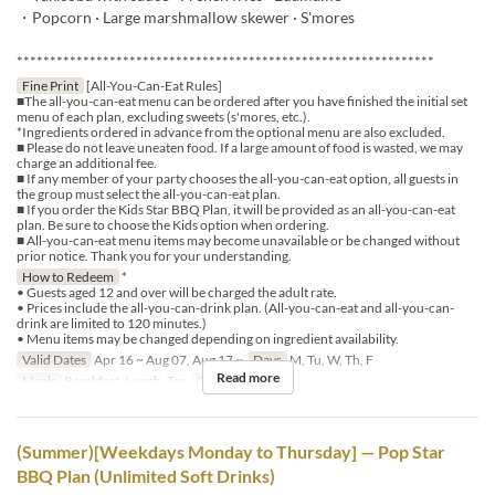
・Popcorn · Large marshmallow skewer · S'mores
***************************************************************
Fine Print
[All-You-Can-Eat Rules]
■The all-you-can-eat menu can be ordered after you have finished the initial set
menu of each plan, excluding sweets (s'mores, etc.).
*Ingredients ordered in advance from the optional menu are also excluded.
■ Please do not leave uneaten food. If a large amount of food is wasted, we may
charge an additional fee.
■ If any member of your party chooses the all-you-can-eat option, all guests in
the group must select the all-you-can-eat plan.
■ If you order the Kids Star BBQ Plan, it will be provided as an all-you-can-eat
plan. Be sure to choose the Kids option when ordering.
■ All-you-can-eat menu items may become unavailable or be changed without
prior notice. Thank you for your understanding.
How to Redeem
*
• Guests aged 12 and over will be charged the adult rate.
• Prices include the all-you-can-drink plan. (All-you-can-eat and all-you-can-
drink are limited to 120 minutes.)
• Menu items may be changed depending on ingredient availability.
Valid Dates
Apr 16 ~ Aug 07, Aug 17 ~
Days
M, Tu, W, Th, F
Read more
Meals
Breakfast, Lunch, Tea
Order Limit
2 ~
(Summer)[Weekdays Monday to Thursday] — Pop Star
BBQ Plan (Unlimited Soft Drinks)