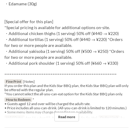
・Edamame (30g)
[Special offer for this plan]
*Special pricing is available for additional options on-site.
・Additional chicken thighs (1 serving) 50% off (¥440 → ¥220)
・Additional tortillas (1 serving) 50% off (¥440 → ¥220) *Orders
for two or more people are available.
・Additional yakisoba (1 serving) 50% off (¥500 → ¥250) *Orders
for two or more people are available.
・Additional pork shoulder (1 serving) 50% off (¥660 → ¥330)
***************************************************************
Fine Print
[Notes]
If you order this plan and the Kids Star BBQ plan, the Kids Star BBQ plan will only
be offered with the regular plan.
*You cannot select the all-you-can-eat option for the Kids Star BBQ plan only.
How to Redeem
*
• Guests aged 12 and over will be charged the adult rate.
• Price includes all-you-can-drink. (All-you-can-drink is limited to 120 minutes.)
• Some menu items may change depending on availability.
Read more
Valid Dates
Apr 16 ~ Aug 07, Aug 17 ~
Days
F, Sa, Su, Hol
Order Limit
2 ~