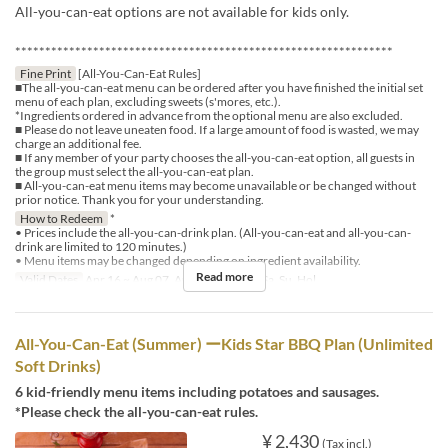
All-you-can-eat options are not available for kids only.
***************************************************************
Fine Print
[All-You-Can-Eat Rules]
■The all-you-can-eat menu can be ordered after you have finished the initial set
menu of each plan, excluding sweets (s'mores, etc.).
*Ingredients ordered in advance from the optional menu are also excluded.
■ Please do not leave uneaten food. If a large amount of food is wasted, we may
charge an additional fee.
■ If any member of your party chooses the all-you-can-eat option, all guests in
the group must select the all-you-can-eat plan.
■ All-you-can-eat menu items may become unavailable or be changed without
prior notice. Thank you for your understanding.
How to Redeem
*
• Prices include the all-you-can-drink plan. (All-you-can-eat and all-you-can-
drink are limited to 120 minutes.)
• Menu items may be changed depending on ingredient availability.
Read more
Valid Dates
Apr 16 ~ Aug 07, Aug 17 ~
Days
Sa, Su, Hol
All-You-Can-Eat (Summer) ーKids Star BBQ Plan (Unlimited
Soft Drinks)
6 kid-friendly menu items including potatoes and sausages.
*Please check the all-you-can-eat rules.
¥ 2,430
(Tax incl.)