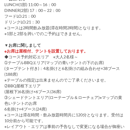
LUNCH(1部) 11:00～16：00
DINNER(2部) 17：00～22：00
フードLO.21：00
ドリンクLO.21：30
※コースは2時間飲み放題(滞在時間2時間)となります。
※1部と2部を跨いでのご予約はできません。
▼お席に関しまして
※お席は屋根付、テントを設置しております。
◆コース予約対応エリア ※大人2名様～
➀テーブルBBQエリア(マップの青いテントの下のお席)
(タープテント付き)：4名掛けと6名掛けの組み合わせ×38ブース
(188席)
※テーブルの指定は出来ませんのでご了承くださいませ。
➁BBQ屋根下エリア
(屋根下)6名掛け×6ブース(36席)
➂シェードテントエリア(ローテーブル＆ローチェア)※マップの黄
色いテントのお席
6名掛け×4ブース(24席)
※コースは滞在時間・飲み放題時間共に120分となります。受付は
10分前から可能です。
※レイアウト・エリアは事前の予告なしで変更になる場合が御座い