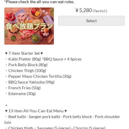
*Please check the all-you-can-eat rules.
¥ 5,280
(Tax incl.)
Select
▼7-item Starter Set▼
・Kalbi Platter (80g) *BBQ Sauce + 4 Spices
・Pork Belly Block (80g)
・Chicken Thigh (100g)
・Pepper Mayo Chicken Tortilla (30g)
・BBQ Sauce Yakisoba (98g)
・French Fries (50g)
・Edamame (30g)
＋
▼13-item All-You-Can-Eat Menu▼
・Beef kalbi · Sangen pork kalbi · Pork belly block · Pork shoulder
loin
・Chicken thigh・Sausages (5 pieces) · Chorizo (5 pieces)