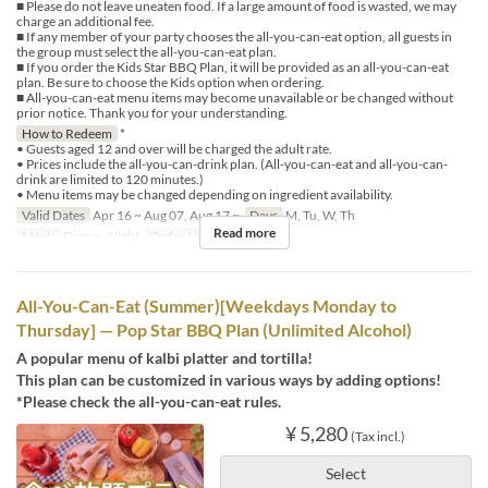
■ Please do not leave uneaten food. If a large amount of food is wasted, we may
charge an additional fee.
■ If any member of your party chooses the all-you-can-eat option, all guests in
the group must select the all-you-can-eat plan.
■ If you order the Kids Star BBQ Plan, it will be provided as an all-you-can-eat
plan. Be sure to choose the Kids option when ordering.
■ All-you-can-eat menu items may become unavailable or be changed without
prior notice. Thank you for your understanding.
How to Redeem
*
• Guests aged 12 and over will be charged the adult rate.
• Prices include the all-you-can-drink plan. (All-you-can-eat and all-you-can-
drink are limited to 120 minutes.)
• Menu items may be changed depending on ingredient availability.
Valid Dates
Apr 16 ~ Aug 07, Aug 17 ~
Days
M, Tu, W, Th
Read more
Meals
Dinner, Night
Order Limit
2 ~
All-You-Can-Eat (Summer)[Weekdays Monday to
Thursday] — Pop Star BBQ Plan (Unlimited Alcohol)
A popular menu of kalbi platter and tortilla!
This plan can be customized in various ways by adding options!
*Please check the all-you-can-eat rules.
¥ 5,280
(Tax incl.)
Select