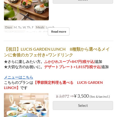
Days
M, Tu, W, Th, F
Meals
Lunch
Read more
Seat Category
テーブル席, 窓際テーブル席
【祝日】LUCIS GARDEN LUNCH 8種類から選べるメイ
ンに食後のカフェ付き+ワンドリンク
★さらに楽しみたい方。
ふかひれスープ+847円(税サ込)
追加
★大切な方のお祝いに。
デザートプレート+1,815円(税サ込)
追加
メニューはこちら
こちらのプランは
【季節限定料理も選べる LUCIS GARDEN
LUNCH】
です
⇒
¥ 3,500
¥ 3,872
(Svc & tax incl.)
Select