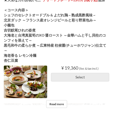
＜コース内容＞
シェフのセレクトオードブル & よだれ鶏 ~ 熟成黒酢風味 ~
北京ダック ～フランス産オレンジピールと彩り野菜包み～
小籠包
吉切鮫尾ひれの姿煮
大海老と台湾真菰筍のXO 醤ロースト ～金華ハムと干し貝柱のコ
ンフィを添えて～
黒毛和牛の柔らか煮 ～広東特産 柱候醤(チューホワジャン)仕立て
～
海老香る レモン冷麺
杏仁豆腐
¥ 19,360
(Svc & tax incl.)
Select
Read more
Valid Dates
Aug 08
Meals
Lunch, Dinner
Seat Category
窓際テーブル席