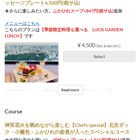
ッセージプレート4,500円(税サ込)
★さらに楽しみたい方。
ふかひれスープ+847円(税サ込)
追加
メニューはこちら
こちらのプランは
【季節限定料理も選べる LUCIS GARDEN
LUNCH】
です
¥ 4,500
(Svc & tax incl.)
Select
Read more
Valid Dates
~ Jun 26
Meals
Lunch
Seat Category
テーブル席
Course
神宮花火を眺めながら楽しむ【Chefs spesial】北京ダッ
ク・小籠包・ふかひれの姿煮が入ったスペシャルコース
★大切な方のお祝いに。
デザートプレート+1,815円(税サ込)
追加