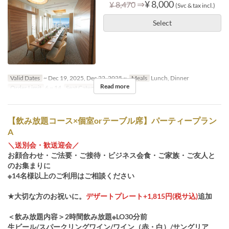
⇒
¥ 8,000
¥ 8,470
(Svc & tax incl.)
Select
Valid Dates
~ Dec 19, 2025, Dec 22, 2025 ~
Meals
Lunch, Dinner
Read more
Order Limit
6 ~ 14
Seat Category
個室
【飲み放題コース×個室orテーブル席】パーティープラン
A
＼送別会・歓送迎会／
お顔合わせ・ご法要・ご接待・ビジネス会食・ご家族・ご友人と
のお集まりに
※14名様以上のご利用はご相談ください
★大切な方のお祝いに。
デザートプレート+1,815円(税サ込)
追加
＜飲み放題内容＞2時間飲み放題※LO30分前
生ビール/スパークリングワイン/ワイン（赤・白）/サングリア