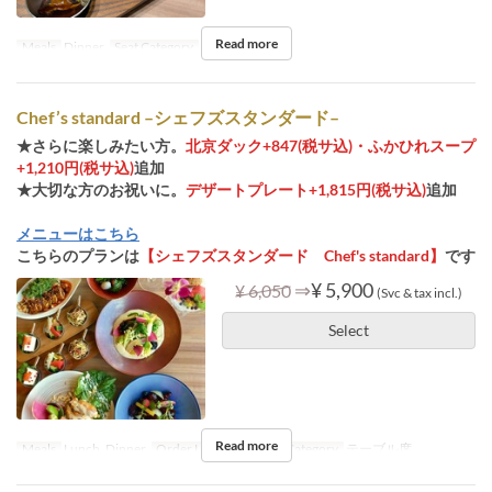
Read more
Meals
Dinner
Seat Category
テーブル席
Chef’s standard –シェフズスタンダード–
★さらに楽しみたい方。
北京ダック+847(税サ込)・ふかひれスープ
+1,210円(税サ込)
追加
★大切な方のお祝いに。
デザートプレート+1,815円(税サ込)
追加
メニューはこちら
こちらのプランは
【シェフズスタンダード Chef's standard】
です
⇒
¥ 5,900
¥ 6,050
(Svc & tax incl.)
Select
Read more
Meals
Lunch, Dinner
Order Limit
2 ~
Seat Category
テーブル席