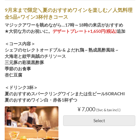
9月末まで限定＼夏のおすすめワインを楽しむ／人気料理
全5品+ワイン3杯付きコース
マジックアワーを眺めながら…17時～18時の来店がおすすめ
★大切な方のお祝いに。
デザートプレート+1,650円(税込)
追加
＜コース内容＞
シェフのセレクトオードブル & よだれ鶏 ~ 熟成黒酢風味 ~
大海老と紋甲烏賊のチリソース
三元豚の彩菜黒酢豚
季節のお食事
杏仁豆腐
＜ドリンク3杯＞
夏のおすすめスパークリングワインまたは生ビールSORACHI
夏のおすすめワイン白・赤各1杯ずつ
¥ 7,000
(Svc & tax incl.)
Select