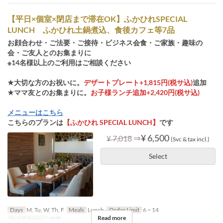
【平日×個室×閉店まで滞在OK】ふかひれSPECIAL
LUNCH ふかひれ土鍋煮込、食後カフェ等7品
お顔合わせ・ご法要・ご接待・ビジネス会食・ご家族・趣味の
会・ご友人とのお集まりに
※14名様以上のご利用はご相談ください
★大切な方のお祝いに。
デザートプレート+1,815円(税サ込)
追加
★ママ友とのお集まりに。
お子様ランチ追加+2,420円(税サ込)
メニューはこちら
こちらのプランは
【ふかひれ SPECIAL LUNCH】
です
⇒
¥ 6,500
¥ 7,018
(Svc & tax incl.)
Select
Days
M, Tu, W, Th, F
Meals
Lunch
Order Limit
6 ~ 14
Read more
Seat Category
個室