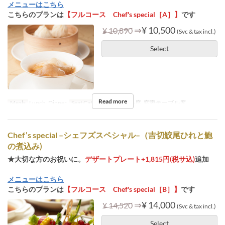
メニューはこちら
こちらのプランは
【フルコース Chef's special［A］】
です
⇒
¥ 10,500
¥ 10,890
(Svc & tax incl.)
Select
Read more
Meals
Lunch, Dinner
Seat Category
テーブル席, 窓際テーブル席
Chef’s special –シェフズスペシャル–（吉切鮫尾ひれと鮑
の煮込み)
★大切な方のお祝いに。
デザートプレート+1,815円(税サ込)
追加
メニューはこちら
こちらのプランは
【フルコース Chef's special［B］】
です
⇒
¥ 14,000
¥ 14,520
(Svc & tax incl.)
Select