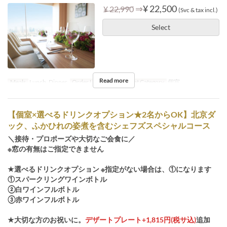
⇒
¥ 22,500
¥ 22,990
(Svc & tax incl.)
Select
Read more
Meals
Lunch, Dinner
Order Limit
4 ~ 14
Seat Category
個室
【個室×選べるドリンクオプション★2名からOK】北京ダ
ック、ふかひれの姿煮を含むシェフズスペシャルコース
＼接待・プロポーズや大切なご会食に／
※窓の有無はご指定できません
★選べるドリンクオプション ※指定がない場合は、①になります
①スパークリングワインボトル
②白ワインフルボトル
③赤ワインフルボトル
★大切な方のお祝いに。
デザートプレート+1,815円(税サ込)
追加