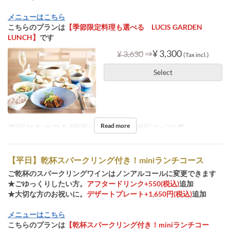
メニューはこちら
こちらのプランは
【季節限定料理も選べる LUCIS GARDEN
LUNCH】
です
⇒
¥ 3,300
¥ 3,630
(Tax incl.)
Select
Read more
Days
M, Tu, W, Th, F
Meals
Lunch
Seat Category
テーブル席
【平日】乾杯スパークリング付き！miniランチコース
ご乾杯のスパークリングワインはノンアルコールに変更できます
★ごゆっくりしたい方。
アフタードリンク+550(税込)
追加
★大切な方のお祝いに。
デザートプレート+1,650円(税込)
追加
メニューはこちら
こちらのプランは
【乾杯スパークリング付き！miniランチコー