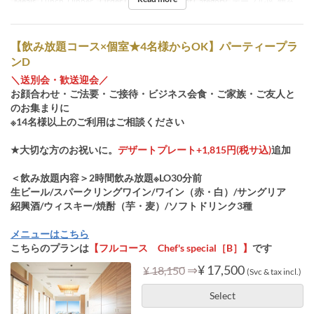
Meals
Lunch, Dinner
Order Limit
4 ~ 14
Seat Category
テーブル席, 個室
【飲み放題コース×個室★4名様からOK】パーティープラ
ンD
＼送別会・歓送迎会／
お顔合わせ・ご法要・ご接待・ビジネス会食・ご家族・ご友人と
のお集まりに
※14名様以上のご利用はご相談ください
★大切な方のお祝いに。
デザートプレート+1,815円(税サ込)
追加
＜飲み放題内容＞2時間飲み放題※LO30分前
生ビール/スパークリングワイン/ワイン（赤・白）/サングリア
紹興酒/ウィスキー/焼酎（芋・麦）/ソフトドリンク3種
メニューはこちら
こちらのプランは
【フルコース Chef's special［B］】
です
⇒
¥ 17,500
¥ 18,150
(Svc & tax incl.)
Select