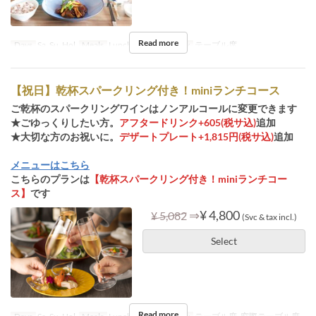
Read more
Days
Sa, Su, Hol
Meals
Lunch
Seat Category
テーブル席
【祝日】乾杯スパークリング付き！miniランチコース
ご乾杯のスパークリングワインはノンアルコールに変更できます
★ごゆっくりしたい方。
アフタードリンク+605(税サ込)
追加
★大切な方のお祝いに。
デザートプレート+1,815円(税サ込)
追加
メニューはこちら
こちらのプランは
【乾杯スパークリング付き！miniランチコー
ス】
です
⇒
¥ 4,800
¥ 5,082
(Svc & tax incl.)
Select
Read more