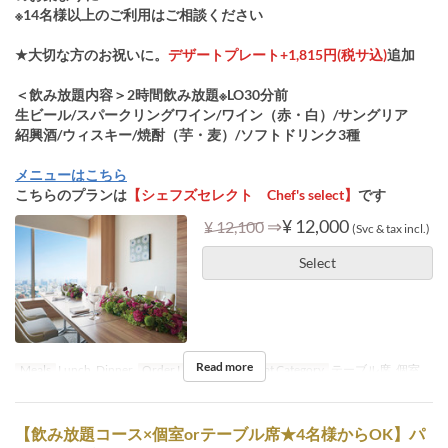
※14名様以上のご利用はご相談ください
★大切な方のお祝いに。
デザートプレート+1,815円(税サ込)
追加
＜飲み放題内容＞2時間飲み放題※LO30分前
生ビール/スパークリングワイン/ワイン（赤・白）/サングリア
紹興酒/ウィスキー/焼酎（芋・麦）/ソフトドリンク3種
メニューはこちら
こちらのプランは
【シェフズセレクト Chef's select】
です
⇒
¥ 12,000
¥ 12,100
(Svc & tax incl.)
Select
Read more
Meals
Lunch, Dinner
Order Limit
6 ~ 14
Seat Category
テーブル席, 個室
【飲み放題コース×個室orテーブル席★4名様からOK】パ