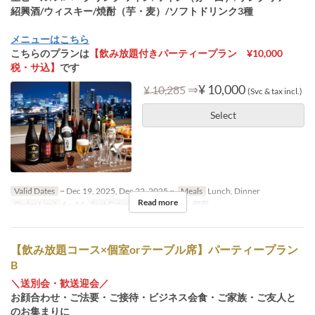
紹興酒/ウィスキー/焼酎（芋・麦）/ソフトドリンク3種
メニューはこちら
こちらのプランは
【飲み放題付きパーティープラン ¥10,000
税・サ込】
です
⇒
¥ 10,000
¥ 10,285
(Svc & tax incl.)
Select
Valid Dates
~ Dec 19, 2025, Dec 22, 2025 ~
Meals
Lunch, Dinner
Read more
Order Limit
6 ~ 14
Seat Category
テーブル席, 個室
【飲み放題コース×個室orテーブル席】パーティープラン
B
＼送別会・歓送迎会／
お顔合わせ・ご法要・ご接待・ビジネス会食・ご家族・ご友人と
のお集まりに