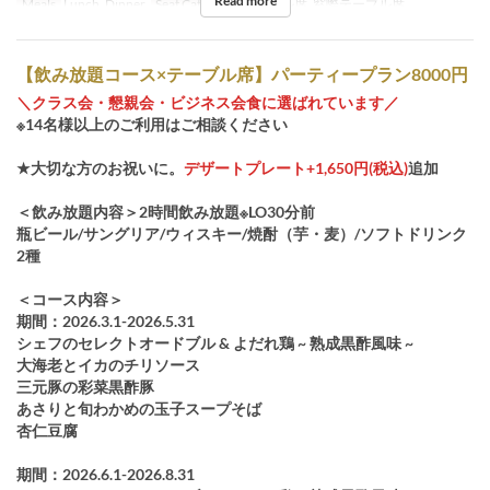
Read more
Meals
Lunch, Dinner
Seat Category
テーブル席, 窓際テーブル席
【飲み放題コース×テーブル席】パーティープラン8000円
＼クラス会・懇親会・ビジネス会食に選ばれています／
※14名様以上のご利用はご相談ください
★大切な方のお祝いに。
デザートプレート+1,650円(税込)
追加
＜飲み放題内容＞2時間飲み放題※LO30分前
瓶ビール/サングリア/ウィスキー/焼酎（芋・麦）/ソフトドリンク
2種
＜コース内容＞
期間：2026.3.1-2026.5.31
シェフのセレクトオードブル & よだれ鶏 ~ 熟成黒酢風味 ~
大海老とイカのチリソース
三元豚の彩菜黒酢豚
あさりと旬わかめの玉子スープそば
杏仁豆腐
期間：2026.6.1-2026.8.31