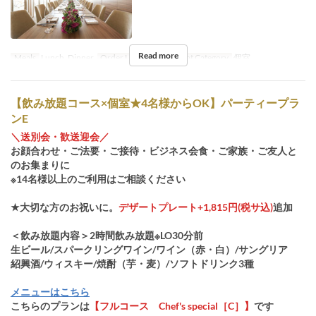
Read more
Meals
Lunch, Dinner
Order Limit
4 ~ 14
Seat Category
個室
【飲み放題コース×個室★4名様からOK】パーティープラ
ンE
＼送別会・歓送迎会／
お顔合わせ・ご法要・ご接待・ビジネス会食・ご家族・ご友人と
のお集まりに
※14名様以上のご利用はご相談ください
★大切な方のお祝いに。
デザートプレート+1,815円(税サ込)
追加
＜飲み放題内容＞2時間飲み放題※LO30分前
生ビール/スパークリングワイン/ワイン（赤・白）/サングリア
紹興酒/ウィスキー/焼酎（芋・麦）/ソフトドリンク3種
メニューはこちら
こちらのプランは
【フルコース Chef's special［C］】
です