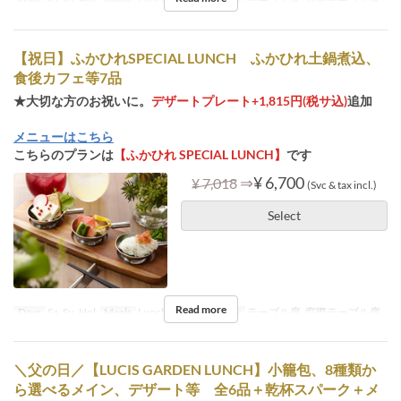
Days
Sa, Su, Hol
Meals
Lunch
Seat Category
テーブル席, 窓際テーブル席
【祝日】ふかひれSPECIAL LUNCH ふかひれ土鍋煮込、
食後カフェ等7品
★大切な方のお祝いに。
デザートプレート+1,815円(税サ込)
追加
メニューはこちら
こちらのプランは
【ふかひれ SPECIAL LUNCH】
です
⇒
¥ 6,700
¥ 7,018
(Svc & tax incl.)
Select
Read more
Days
Sa, Su, Hol
Meals
Lunch
Seat Category
テーブル席, 窓際テーブル席
＼父の日／【LUCIS GARDEN LUNCH】小籠包、8種類か
ら選べるメイン、デザート等 全6品＋乾杯スパーク＋メ