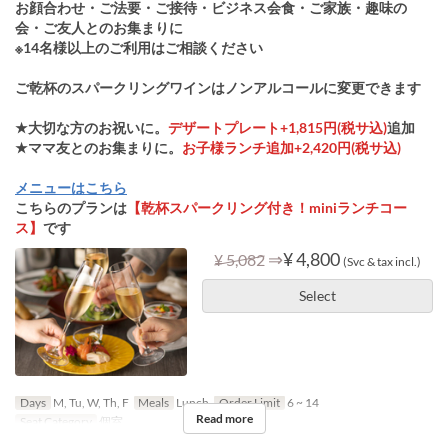
お顔合わせ・ご法要・ご接待・ビジネス会食・ご家族・趣味の
会・ご友人とのお集まりに
※14名様以上のご利用はご相談ください
ご乾杯のスパークリングワインはノンアルコールに変更できます
★大切な方のお祝いに。
デザートプレート+1,815円(税サ込)
追加
★ママ友とのお集まりに。
お子様ランチ追加+2,420円(税サ込)
メニューはこちら
こちらのプランは
【乾杯スパークリング付き！miniランチコー
ス】
です
⇒
¥ 4,800
¥ 5,082
(Svc & tax incl.)
Select
Days
M, Tu, W, Th, F
Meals
Lunch
Order Limit
6 ~ 14
Read more
Seat Category
個室