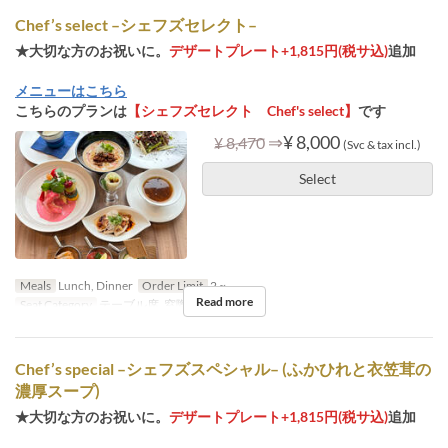
Chef’s select –シェフズセレクト–
★大切な方のお祝いに。
デザートプレート+1,815円(税サ込)
追加
メニューはこちら
こちらのプランは
【シェフズセレクト Chef's select】
です
⇒
¥ 8,000
¥ 8,470
(Svc & tax incl.)
Select
Meals
Lunch, Dinner
Order Limit
2 ~
Read more
Seat Category
テーブル席, 窓際テーブル席
Chef’s special –シェフズスペシャル– (ふかひれと衣笠茸の
濃厚スープ)
★大切な方のお祝いに。
デザートプレート+1,815円(税サ込)
追加