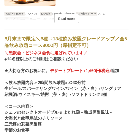
Valid Dates
~ Sep 30
Meals
Lunch, Dinner
Order Limit
2 ~ 6
Read more
Seat Category
テーブル席, 窓際テーブル席
9月末まで限定＼9種⇒13種飲み放題グレードアップ／全5
品飲み放題コース8000円（席指定不可）
＼懇親会・ビジネス会食に選ばれています／
※14名様以上のご利用はご相談ください
★大切な方のお祝いに。
デザートプレート+1,650円(税込)
追加
＜飲み放題内容＞2時間飲み放題※LO30分前
生ビール/スパークリングワイン/ワイン（赤・白）/サングリア
紹興酒/ウィスキー/焼酎（芋・麦）/ソフトドリンク3種
＜コース内容＞
シェフのセレクトオードブル & よだれ鶏 ~ 熟成黒酢風味 ~
大海老と紋甲烏賊のチリソース
三元豚の彩菜黒酢豚
季節のお食事