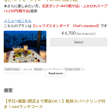
★さらに楽しみたい方。
北京ダック+847(税サ込)・ふかひれスープ
+1,210円(税サ込)
追加
メニューはこちら
こちらのプランは
【シェフズスタンダード Chef's standard】
です
¥ 6,700
(Svc & tax incl.)
Select
Valid Dates
~ Jun 26
Meals
Lunch, Dinner
Order Limit
2 ~
Read more
Seat Category
テーブル席
個室
【平日×個室×閉店まで滞在OK！】乾杯スパークリング付
き！miniランチコース