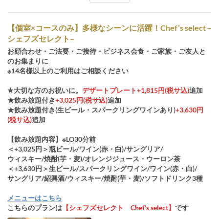
【個室×コースのみ】多様なシーンに活躍！Chef’s select –
シェフズセレクト–
お顔合わせ・ご法要・ご接待・ビジネス会食・ご家族・ご友人と
のお集まりに
※14名様以上のご利用はご相談ください
★大切な方のお祝いに。
デザートプレート+1,815円(税サ込)
追加
★飲み放題付き
+3,025円(税サ込)
追加
★飲み放題付き(生ビール・スパークリングワインあり)
+3,630円
(税サ込)
追加
【飲み放題内容】※LO30分前
＜+3,025円＞瓶ビール/ワイン(赤・白)/サングリア/
ウィスキー/焼酎(芋・麦)/オレンジジュース・ウーロン茶
＜+3,630円＞生ビール/スパークリングワイン/ワイン(赤・白)/
サングリア/紹興酒/ウィスキー/焼酎(芋・麦)/ソフトドリンク3種
メニューはこちら
こちらのプランは
【シェフズセレクト Chef's select】
です