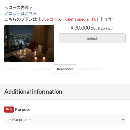
＜コース内容＞
メニューはこちら
こちらのプランは
【フルコース Chef's special［C］】
です
¥ 30,000
(Svc & tax incl.)
Select
Read more
Meals
Lunch, Dinner
Order Limit
2 ~ 8
Seat Category
個室
Additional information
Purpose
Req