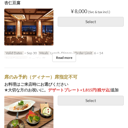
杏仁豆腐
¥ 8,000
(Svc & tax incl.)
Select
Valid Dates
~ Sep 30
Meals
Lunch, Dinner
Order Limit
6 ~ 14
Read more
Seat Category
テーブル席
席のみ予約（ディナー）席指定不可
お料理はご来店時にお選びください
★大切な方のお祝いに。
デザートプレート+1,815円(税サ込)
追加
Select