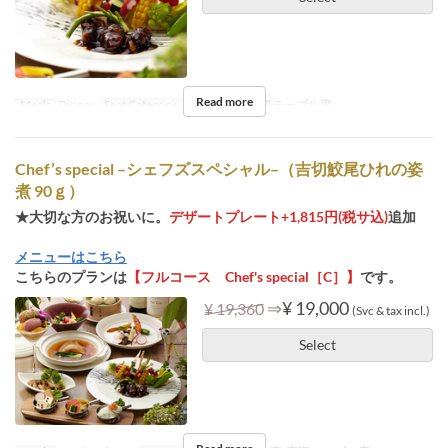
Read more
Meals
Dinner
Seat Category
テーブル席, 窓際テーブル席
Chef’s special –シェフズスペシャル–（吉切鮫尾ひれの姿
煮 90ｇ）
★大切な方のお祝いに。
デザートプレート+1,815円(税サ込)
追加
メニューはこちら
こちらのプランは
【フルコース Chef's special［C］】
です。
⇒
¥ 19,000
¥ 19,360
(Svc & tax incl.)
Select