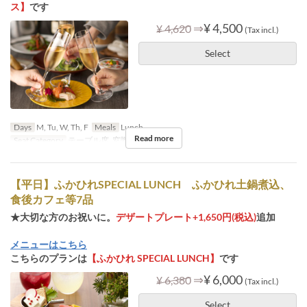
ス】
です
⇒
¥ 4,500
¥ 4,620
(Tax incl.)
Select
Days
M, Tu, W, Th, F
Meals
Lunch
Read more
Seat Category
テーブル席, 窓際テーブル席
【平日】ふかひれSPECIAL LUNCH ふかひれ土鍋煮込、
食後カフェ等7品
★大切な方のお祝いに。
デザートプレート+1,650円(税込)
追加
メニューはこちら
こちらのプランは
【ふかひれ SPECIAL LUNCH】
です
⇒
¥ 6,000
¥ 6,380
(Tax incl.)
Select