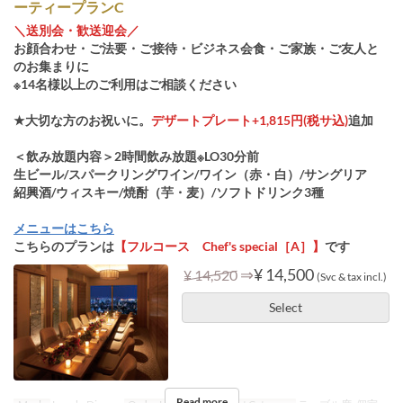
ーティープランC
＼送別会・歓送迎会／
お顔合わせ・ご法要・ご接待・ビジネス会食・ご家族・ご友人と
のお集まりに
※14名様以上のご利用はご相談ください
★大切な方のお祝いに。
デザートプレート+1,815円(税サ込)
追加
＜飲み放題内容＞2時間飲み放題※LO30分前
生ビール/スパークリングワイン/ワイン（赤・白）/サングリア
紹興酒/ウィスキー/焼酎（芋・麦）/ソフトドリンク3種
メニューはこちら
こちらのプランは
【フルコース Chef's special［A］】
です
⇒
¥ 14,500
¥ 14,520
(Svc & tax incl.)
Select
Read more