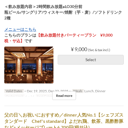
＜飲み放題内容＞2時間飲み放題※LO30分前
瓶ビール/サングリア/ウィスキー/焼酎（芋・麦）/ソフトドリンク
2種
メニューはこちら
こちらのプランは
【飲み放題付きパーティープラン ¥9,000
税・サ込】
です
¥ 9,000
(Svc & tax incl.)
Select
Valid Dates
~ Dec 19, 2025, Dec 22, 2025 ~
Meals
Lunch, Dinner
Read more
Order Limit
6 ~ 14
Seat Category
テーブル席
父の日＼お祝いにおすすめ／dinner人気No.1【シェフズス
タンダード Chef's standard】よだれ鶏、飲茶、黒酢酢豚
など+メッセージプレート6,700円(税サ込)