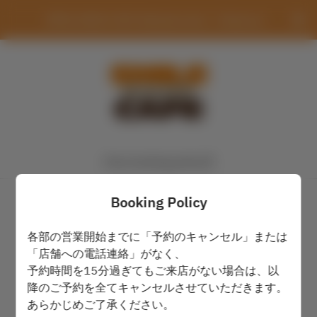
SMILE BASE CAFE Ikebukuroten（Takeout）
View booking policy
Pickup time
Booking Policy
各部の営業開始までに「予約のキャンセル」または
Sat Aug 8
「店舗への電話連絡」がなく、
予約時間を15分過ぎてもご来店がない場合は、以
Select a time
降のご予約を全てキャンセルさせていただきます。
あらかじめご了承ください。
Find availability