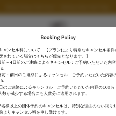
All Day Dining "Cafe Tosca" - Yokohama Bay Hotel Tokyu
Booking Policy
キャンセル料について 【プランにより特別なキャンセル条件
定されている場合はそちらが優先となります。】
View booking policy
日前～4日前のご連絡によるキャンセル：ご予約いただいた内
0％
日前～前日のご連絡によるキャンセル：ご予約いただいた内容
All Day Dining "Cafe Tosca"
0％
日のご連絡によるキャンセル：ご予約いただいた内容の100％
2 Guests
人数が減少する場合にも人数分に適用されます。
Fri Aug 7
7名様以上の団体予約のキャンセルは、特別な理由のない限り1
前よりキャンセル料を申し受けます。
Select a time