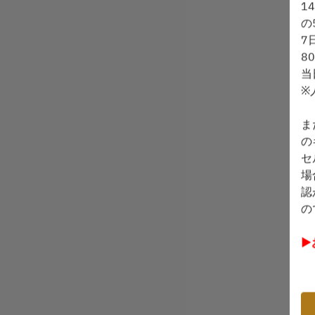
1
の
7
8
当
※
ま
の
セ
場
認
の
▶
▶
訳