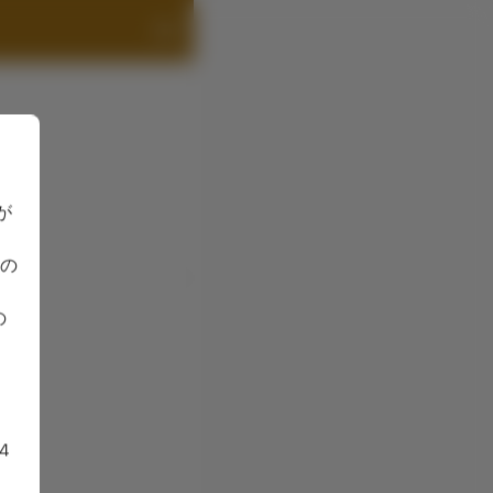
が
容の
の
4