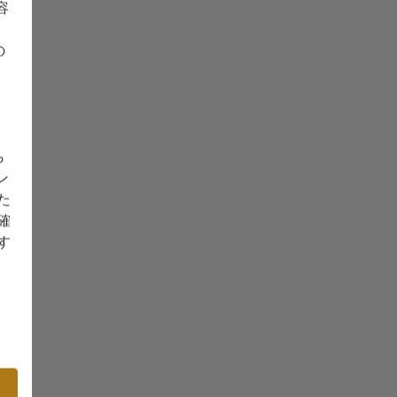
容
の
ら
ン
た
確
す
内