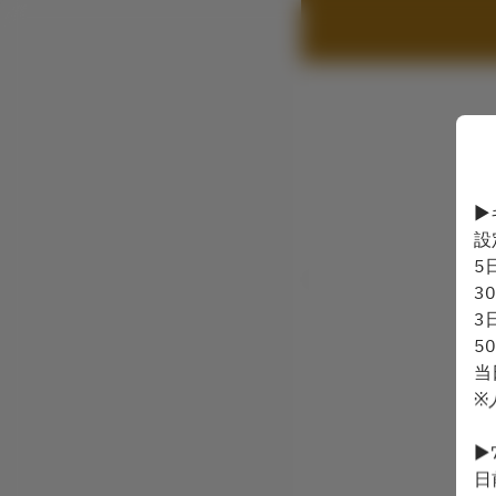
▶
設
5
3
3
5
当
※
▶
日