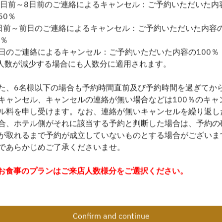
4日前～8日前のご連絡によるキャンセル：ご予約いただいた内
50％
Find availability
日前～前日のご連絡によるキャンセル：ご予約いただいた内容
0％
日のご連絡によるキャンセル：ご予約いただいた内容の100％
人数が減少する場合にも人数分に適用されます。
Powered by
た、6名様以下の場合も予約時間直前及び予約時間を過ぎてか
キャンセル、キャンセルの連絡が無い場合などは100％のキャ
ル料を申し受けます。なお、連絡が無いキャンセルを繰り返し
合、ホテル側がそれに該当する予約と判断した場合は、予約の
が取れるまで予約が成立していないものとする場合がございま
であらかじめご了承くださいませ。
お食事のプランはご来店人数様分をご選択ください。
お子様同伴の場合は、お子様も含めた合計人数で入力後、年齢
はプランにてご入力ください。
Confirm and continue