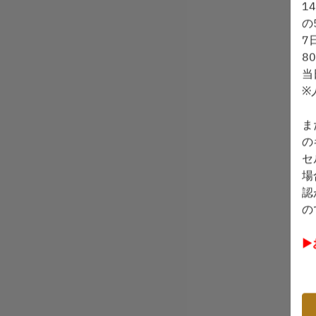
1
の
7
8
当
※
ま
の
セ
場
認
の
▶
▶
訳