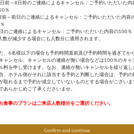
4日前～8日前のご連絡によるキャンセル：ご予約いただいた内
50％
Find availability
日前～前日のご連絡によるキャンセル：ご予約いただいた内容
0％
日のご連絡によるキャンセル：ご予約いただいた内容の100％
人数が減少する場合にも人数分に適用されます。
Powered by
た、6名様以下の場合も予約時間直前及び予約時間を過ぎてか
キャンセル、キャンセルの連絡が無い場合などは100％のキャ
ル料を申し受けます。なお、連絡が無いキャンセルを繰り返し
合、ホテル側がそれに該当する予約と判断した場合は、予約の
が取れるまで予約が成立していないものとする場合がございま
であらかじめご了承くださいませ。
お食事のプランはご来店人数様分をご選択ください。
お子様同伴の場合は、お子様も含めた合計人数で入力後、年齢
はプランにてご入力ください。
Confirm and continue