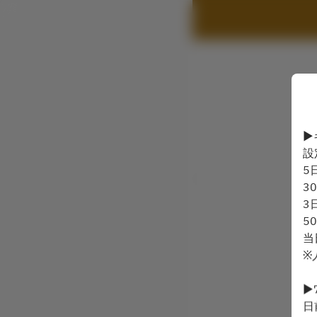
▶
設
5
3
3
5
当
※
▶
日