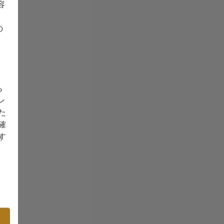
容
の
ら
ン
た
確
す
内