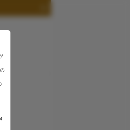
が
容の
の
4