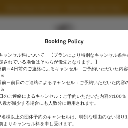
All Day Dining "Cafe Tosca" - Yokohama Bay Hotel Tokyu
Booking Policy
キャンセル料について 【プランにより特別なキャンセル条件
定されている場合はそちらが優先となります。】
View booking policy
日前～4日前のご連絡によるキャンセル：ご予約いただいた内
0％
日前～前日のご連絡によるキャンセル：ご予約いただいた内容
All Day Dining "Cafe Tosca"
0％
日のご連絡によるキャンセル：ご予約いただいた内容の100％
2 Guests
人数が減少する場合にも人数分に適用されます。
Fri Aug 7
7名様以上の団体予約のキャンセルは、特別な理由のない限り1
前よりキャンセル料を申し受けます。
Select a time