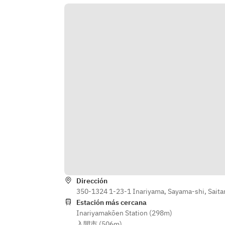
Dirección
350-1324 1-23-1 Inariyama, Sayama-shi, Sait
Estación más cercana
Inariyamakōen Station (298m)
入間市 (506m)