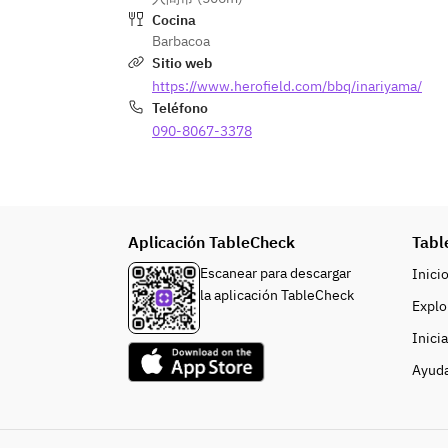
Cocina
Barbacoa
Sitio web
https://www.herofield.com/bbq/inariyama/
Teléfono
090-8067-3378
Aplicación TableCheck
Tabl
Escanear para descargar
Inici
la aplicación TableCheck
Explo
Inici
Ayud