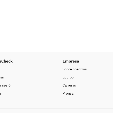
eCheck
Empresa
o
Sobre nosotros
rar
Equipo
ar sesión
Carreras
a
Prensa