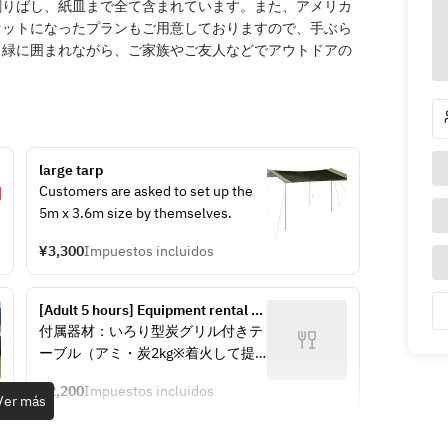
割りばし、紙皿まで全て含まれています。また、アメリカ
セットになったプランもご用意しておりますので、手ぶら
。緑に囲まれながら、ご家族やご友人などでアウトドアの
large tarp
Customers are asked to set up the 
5m x 3.6m size by themselves.
¥3,300
Impuestos incluidos
[Adult 5 hours] Equipment rental 
set
付属器材：いろり型炭グリル付きテ
ーブル（アミ・炭2kg※着火して提
供）、イス（人数分）、調理器材
¥2,200
Impuestos incluidos
（トング）、紙皿／割りばし／おし
Ver más
ぼり
※アルミプレート／ざる・ボウル／