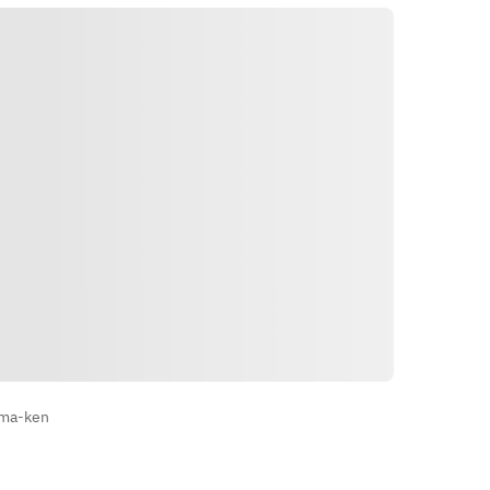
ハサミ／包丁・まな板／調味料（塩
コショウ）は必要でしたらスタッフ
までお声掛けください。
Instrucciones
ama-ken