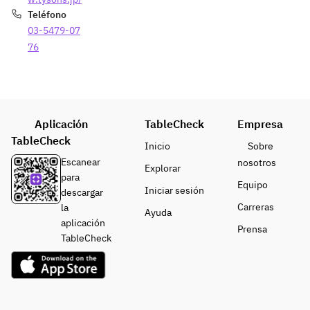
Teléfono
03-5479-07
76
Aplicación
TableCheck
Empresa
TableCheck
Inicio
Sobre
Escanear
nosotros
Explorar
para
Equipo
Iniciar sesión
descargar
Carreras
la
Ayuda
aplicación
Prensa
TableCheck