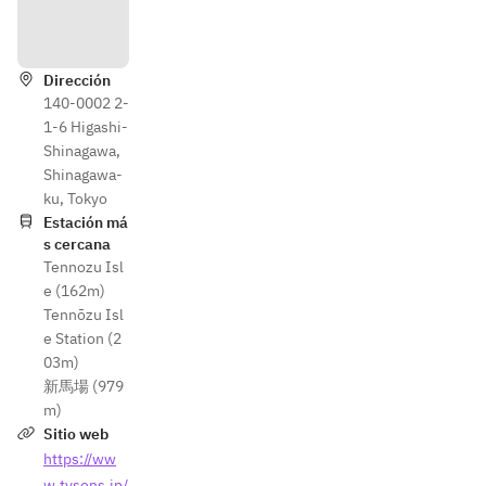
Instruc
ciones
Dirección
140-0002 2-
1-6 Higashi-
Shinagawa,
Shinagawa-
ku, Tokyo
Estación má
s cercana
Tennozu Isl
e (162m)
Tennōzu Isl
e Station (2
03m)
新馬場 (979
m)
Sitio web
https://ww
w.tysons.jp/