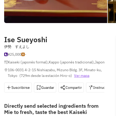
Ise Sueyoshi
伊勢 すえよし
¥25,000
-
Kaiseki (japonés formal)
,
Kappo (japonés tradicional)
,
Japonés
106-0031 4-2-15 Nishiazabu, Mizuno Bldg. 3F, Minato-ku, 
Tokyo
(
729m desde la estación Hiro-o
)
Ver mapa
Suscribirse
Guardar
Compartir
Instrucciones
Directly send selected ingredients from
Mie to fresh, taste the best Kaiseki