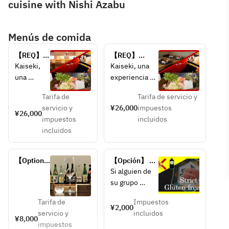
cuisine with Nishi Azabu
Menús de comida
【REQ】
【REQ】
Kaiseki 
Kaiseki 
Kaiseki, 
Kaiseki, una 
Cuisine 
Cuisine Full 
una 
experiencia 
Full 
Course in 
experienci
tradicional 
Course at 
Private 
Tarifa de
Tarifa de servicio y
a 
japonesa de 
Chef's 
Dining Room
servicio y
¥26,000
impuestos
tradicional
omakase en 
¥26,000
table
impuestos
incluidos
 japonesa 
un comedor 
incluidos
de 
privado.
omakase.
Ideal para 
Ideal para 
familias, dos 
【Optional 
【Opción】 
quienes 
parejas que 
menu】
Estrictamente 
Si alguien de 
desean 
comen juntas 
Sake 
sin gluten (sin 
su grupo 
disfrutar 
y grupos 
pairing
salsa de soja 
necesita una 
tanto de 
pequeños que 
convencional); 
Tarifa de
Impuestos
atención 
¥2,000
*solo se 
una 
valoran una 
servicio y
incluidos
estricta 
¥8,000
utiliza salsa 
cocina 
conversación 
impuestos
respecto al 