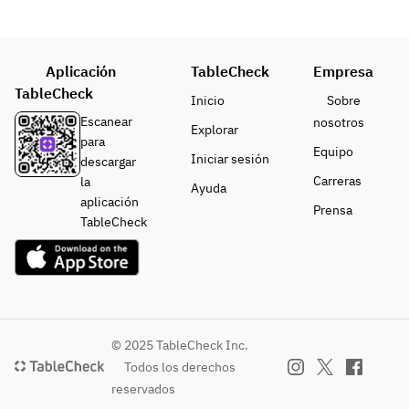
Aplicación
TableCheck
Empresa
TableCheck
Inicio
Sobre
Escanear
nosotros
Explorar
para
Equipo
Iniciar sesión
descargar
Carreras
la
Ayuda
aplicación
Prensa
TableCheck
© 2025 TableCheck Inc.
Todos los derechos
reservados