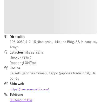
selecciona
en inglés.
motivos de 
dos por el 
preparación, 
chef, 
avísenos con 
acompaña
al menos 5 
do de 
días de 
Instrucciones
explicacio
antelación.
nes en 
Dirección
inglés.
106-0031 4-2-15 Nishiazabu, Mizuno Bldg. 3F, Minato-ku,
Tokyo
Estación más cercana
Hiro-o (729m)
Roppongi (847m)
Cocina
Kaiseki (japonés formal)
,
Kappo (japonés tradicional)
,
Ja
ponés
Sitio web
https://ise-sueyoshi.com/
Teléfono
03-6427-2314