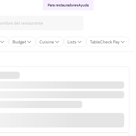
Para restauradores
Ayuda
Budget
Cuisine
Lists
TableCheck Pay