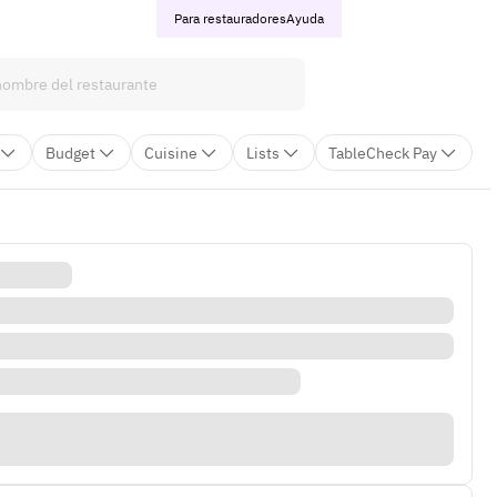
Para restauradores
Ayuda
Budget
Cuisine
Lists
TableCheck Pay