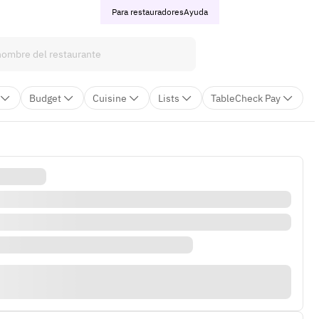
Para restauradores
Ayuda
Budget
Cuisine
Lists
TableCheck Pay