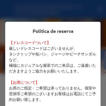
French Restaurant Mikuni Sapporo - JR 
tower hotel nikko Sapporo
Política de reserva
【ドレスコードついて】
厳しいドレスコードはございませんが、
タンクトップや短パン、ジャージやビーチサンダル
など、
極端にカジュアルな服装でのご来店は、ご遠慮いた
だきますようご協力をお願いいたします。
Ver política de reserva
【お席について】
お席のご指定・ご希望は承っておりません。個室や
窓側等ご希望のございますお客様はお電話にてご予
French Restaurant Mikuni
約お願い致します。
Sapporo