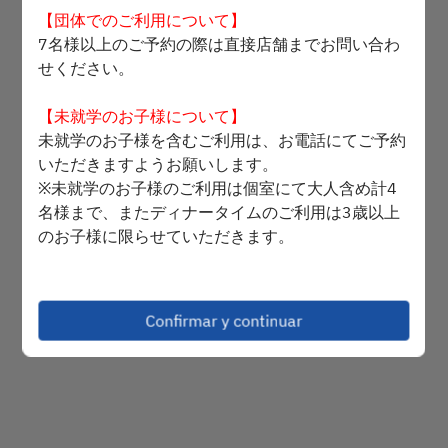
【団体でのご利用について】
2 Invitados
7名様以上のご予約の際は直接店舗までお問い合わ
せください。
dom. 9 ago.
【未就学のお子様について】
Selecciona una hora
未就学のお子様を含むご利用は、お電話にてご予約
いただきますようお願いします。
Seleccionar tipo de servicio
※未就学のお子様のご利用は個室にて大人含め計4
名様まで、またディナータイムのご利用は3歳以上
Buscar mesa
のお子様に限らせていただきます。
【記念日のメッセージについて】
誕生日・お祝い等のお客様へは、デザートにメッセ
Powered by
Confirmar y continuar
ージ付きチョコレートプレートを、添えさせて頂き
ます。
ご希望の方は、20文字までのメッセージと枚数
を、ご要望欄にご記入下さい。
※ご利用用途で「誕生日」等をお選び頂いても、メ