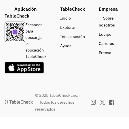
Aplicación
TableCheck
Empresa
TableCheck
Inicio
Sobre
Escanear
nosotros
Explorar
para
Equipo
Iniciar sesión
descargar
Carreras
la
Ayuda
aplicación
Prensa
TableCheck
© 2025 TableCheck Inc.
Todos los derechos
reservados