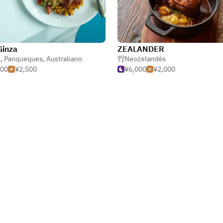
Ginza
ZEALANDER
é
,
Panqueques
,
Australiano
Neozelandés
500
¥2,500
¥6,000
¥2,000