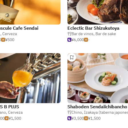
scule Cafe Sendai
Eclectic Bar Shizukutoya
é
,
Cerveza
,
Pollo y aves de corral
Bar de vinos
,
Bar de sake
0
¥500
¥6,000
-
S B PLUS
Shaboden Sendaiichibancho
iano
,
Cerveza
Chino
,
Izakaya (taberna japone
500
¥1,500
¥3,500
¥1,500