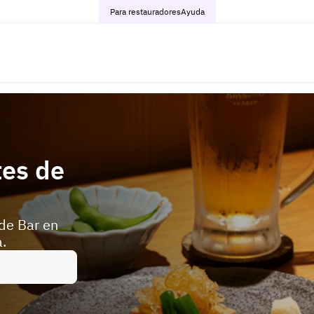
Para restauradores
Ayuda
tes de
de Bar en
.