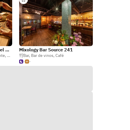
All Day Dining Ad-base / Hotel Metropolitan Base Sendai
Mixology Bar Source 241
nte
,
Café
,
Francés
Bar
,
Bar de vinos
,
Café
-
-