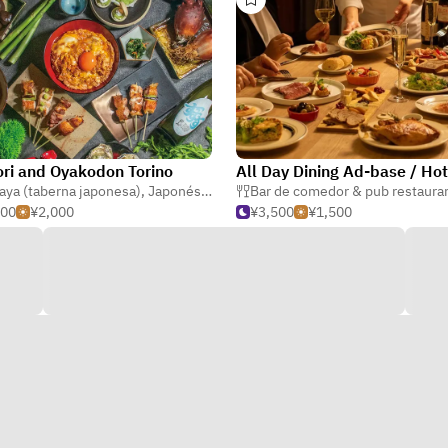
ori and Oyakodon Torino
aya (taberna japonesa)
,
Japonés
,
Yakitori & kushiyaki (pinchos)
Bar de comedor & pub restaura
000
¥2,000
¥3,500
¥1,500