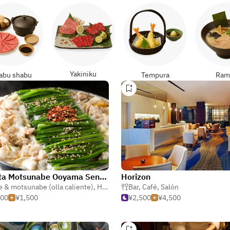
Yakiniku
abu shabu
Tempura
Ram
Hakata Motsunabe Ooyama Sendai
Horizon
 & motsunabe (olla caliente)
,
Horumonyaki (despojos barbacoa)
Bar
,
Café
,
Salón
,
Izaka
500
¥1,500
¥2,500
¥4,500