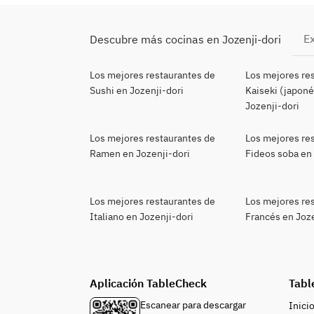
Ex
Descubre más cocinas en Jozenji-dori
Los mejores restaurantes de
Los mejores re
Sushi en Jozenji-dori
Kaiseki (japoné
Jozenji-dori
Los mejores restaurantes de
Los mejores re
Ramen en Jozenji-dori
Fideos soba en 
Los mejores restaurantes de
Los mejores re
Italiano en Jozenji-dori
Francés en Joze
Aplicación TableCheck
Tabl
Escanear para descargar
Inici