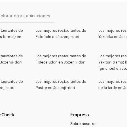
plorar otras ubicaciones
staurantes de
Los mejores restaurantes de
Los mejores res
s formal) en
Estofado en Jozenji-dori
Yakiniku en Joze
staurantes de
Los mejores restaurantes de
Los mejores res
Jozenji-dori
Fideos udon en Jozenji-dori
Yakitori &amp; 
(pinchos) en Jo
staurantes de
Los mejores restaurantes de
Los mejores res
nji-dori
Postre en Jozenji-dori
de la tarde en J
eCheck
Empresa
o
Sobre nosotros