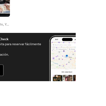
hi
,
Yakitori & kushiyaki (pinchos)
eCheck
uita para reservar fácilmente
ación.