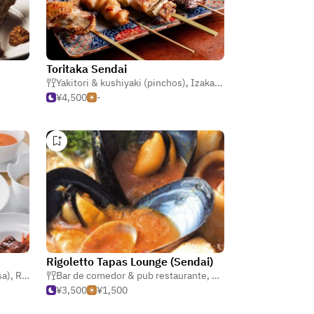
Toritaka Sendai
Yakitori & kushiyaki (pinchos)
,
Izakaya (taberna japonesa)
,
¥4,500
-
Rigoletto Tapas Lounge (Sendai)
sa)
,
Ramen
Bar de comedor & pub restaurante
,
Pizza
,
Pasta
¥3,500
¥1,500