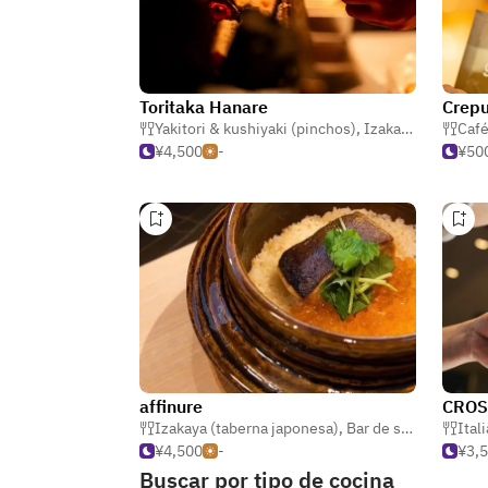
Toritaka Hanare
Crepu
Yakitori & kushiyaki (pinchos)
,
Izakaya (taberna japonesa)
Caf
¥4,500
-
¥50
affinure
CROS
Izakaya (taberna japonesa)
,
Bar de sake
Ital
¥4,500
-
¥3,
Buscar por tipo de cocina