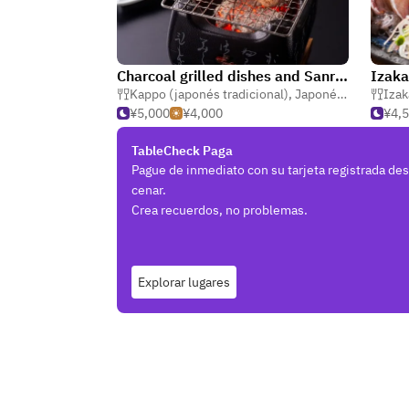
Charcoal grilled dishes and Sanriku seafood - Sendai Saishun
Izaka
Kappo (japonés tradicional)
,
Japonés
,
Izakaya (t
Izak
¥5,000
¥4,000
¥4,
TableCheck Paga
Pague de inmediato con su tarjeta registrada de
cenar.
Crea recuerdos, no problemas.
Explorar lugares