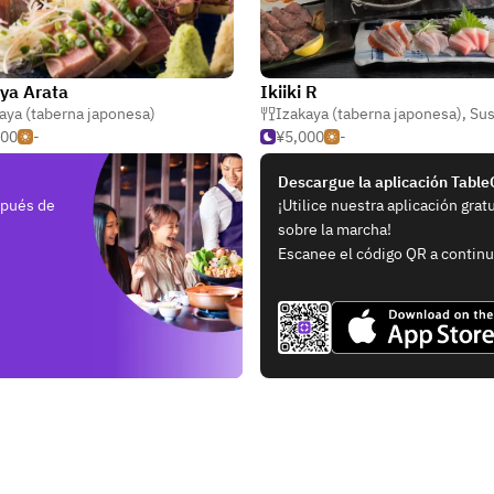
ya Arata
Ikiiki R
aberna japonesa)
aya (taberna japonesa)
Izakaya (taberna japonesa)
,
Sus
500
-
¥5,000
-
Descargue la aplicación Tabl
spués de
¡Utilice nuestra aplicación grat
sobre la marcha!
Escanee el código QR a continu