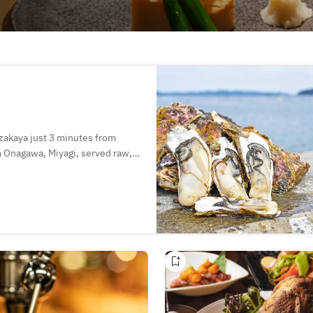
 izakaya just 3 minutes from
m Onagawa, Miyagi, served raw,
 with a wide selection of local
ch sets are also available,
ngs, or a casual meal.