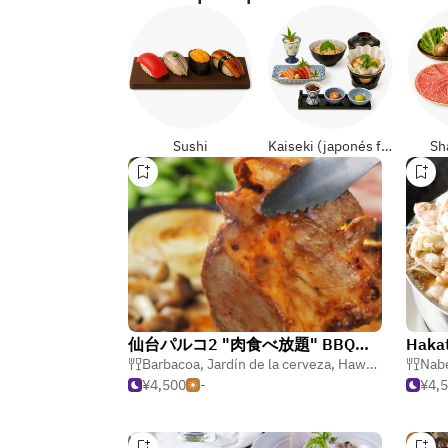
Sushi
Kaiseki (japonés formal)
Sh
仙台パルコ2 "肉食べ放題" BBQビアガーデン
Barbacoa
,
Jardín de la cerveza
,
Hawaiano & polinesio
Nabe
¥4,500
-
¥4,