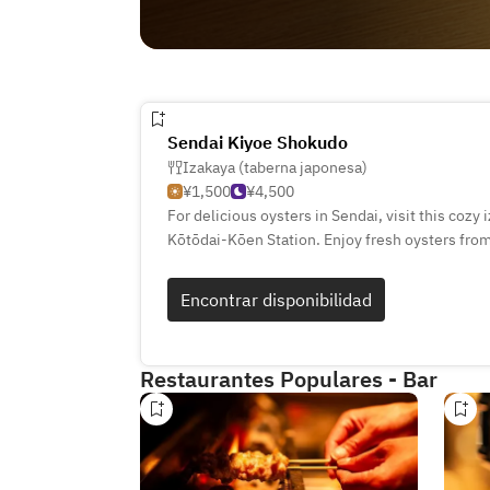
Sendai Kiyoe Shokudo
Izakaya (taberna japonesa)
¥1,500
¥4,500
For delicious oysters in Sendai, visit this cozy
Kōtōdai-Kōen Station. Enjoy fresh oysters fro
grilled, or prepared in various styles. Pair them
sake, including an all-you-can-drink option. Lun
Encontrar disponibilidad
making it perfect for solo drinks, group gatheri
Restaurantes Populares - Bar