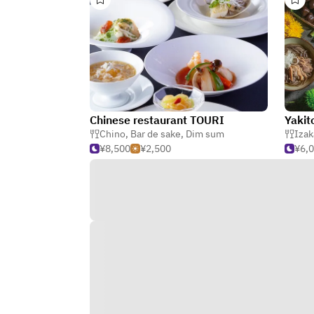
Chinese restaurant TOURI
Yakit
Chino
,
Bar de sake
,
Dim sum
Izak
¥8,500
¥2,500
¥6,