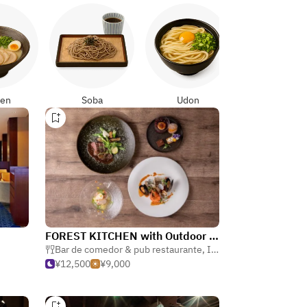
Yakitori
en
Soba
Udon
FOREST KITCHEN with Outdoor Living / Hotel Metropolitan Sendai East
ya (taberna japonesa)
Bar de comedor & pub restaurante
,
Italiano
,
Buffet
¥12,500
¥9,000