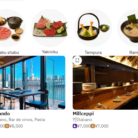
Yakiniku
abu shabu
Tempura
Ram
ando
Millceppi
iano
,
Bar de vinos
,
Pasta
Italiano
500
¥8,500
¥7,000
¥7,000