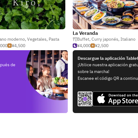
La Veranda
iano moderno
,
Vegetales
,
Pasta
Buffet
,
Curry japonés
,
Italiano
,000
¥4,500
¥4,000
¥2,500
Descargue la aplicación Tabl
spués de
¡Utilice nuestra aplicación grat
sobre la marcha!
Escanee el código QR a continu