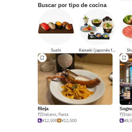
Buscar por tipo de cocina
Sushi
Kaiseki (japonés formal)
Sh
fileja
Sogn
Italiano
,
Pasta
Ital
¥12,500
¥12,500
¥8,