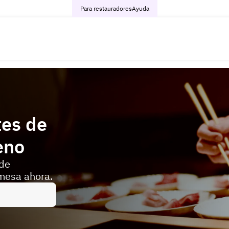
Para restauradores
Ayuda
tes de
eno
 de
mesa ahora.