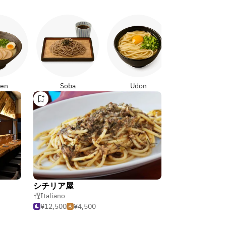
Yakitori
en
Soba
Udon
シチリア屋
Italiano
¥12,500
¥4,500