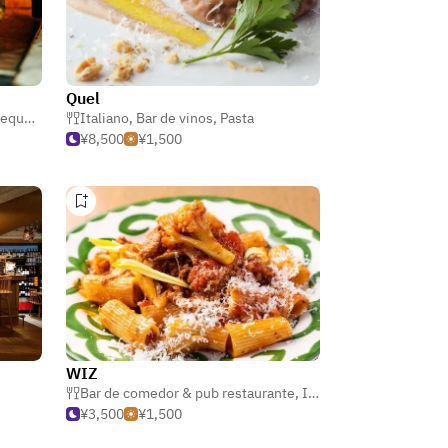
Quel
ueños
Italiano
,
Bar de vinos
,
Pasta
¥8,500
¥1,500
WIZ
Bar de comedor & pub restaurante
,
Italiano
,
Izakaya (tabe
¥3,500
¥1,500