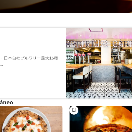
・日本自社ブルワリー最大16種
酒ぴったりのグリル料理を♪パ
目の前にレストラン「じゅらく」
建物沿いにぐるっとUターンし
ピンクの象のネオンが目印です！
ráneo