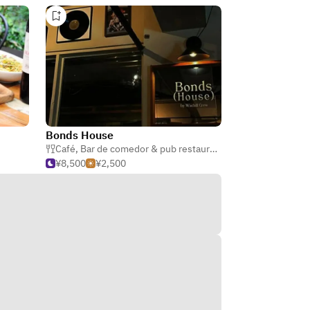
Bonds House
Café
,
Bar de comedor & pub restaurante
,
Italiano
¥8,500
¥2,500