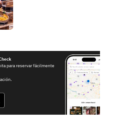
eCheck
uita para reservar fácilmente
ación.