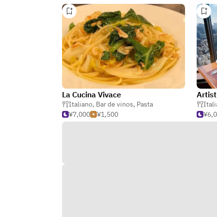
La Cucina Vivace
Artist
Italiano
,
Bar de vinos
,
Pasta
Ital
¥7,000
¥1,500
¥6,