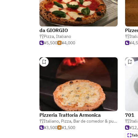
da GIORGIO
Pizze
Pizza
,
Italiano
Ital
¥5,500
¥4,000
¥4,
Pizzeria Trattoria Armonica
701
Italiano
,
Pizza
,
Bar de comedor & pub restaurante
Ital
¥3,500
¥1,500
¥12
Tab