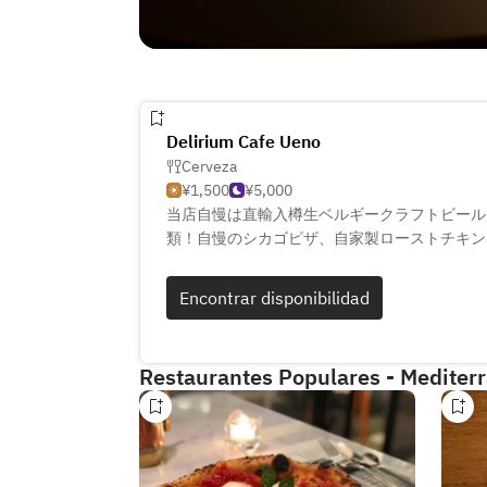
Delirium Cafe Ueno
Cerveza
¥1,500
¥5,000
当店自慢は直輸入樽生ベルギークラフトビール
類！自慢のシカゴピザ、自家製ローストチキン
その日の特選牛やブランド豚四万十ポークでお
スタや肉料理を堪能するランチ！
Encontrar disponibilidad
JR上野駅直通！不忍口を出ると道路を挟んで
が見えます。道路を渡らずにそのまますぐ右に
てください。徒歩20秒で到着。青色の外観と
Restaurantes Populares - Mediter