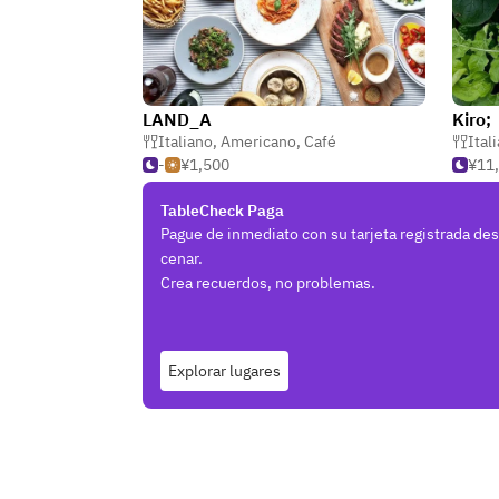
LAND_A
Kiro;
Italiano
,
Americano
,
Café
Ital
-
¥1,500
¥11
TableCheck Paga
Pague de inmediato con su tarjeta registrada de
cenar.
Crea recuerdos, no problemas.
Explorar lugares