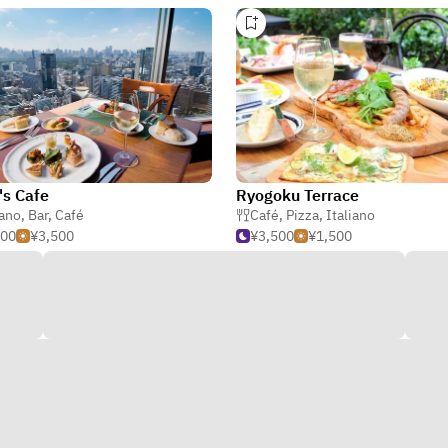
's Cafe
Ryogoku Terrace
iano
,
Bar
,
Café
Café
,
Pizza
,
Italiano
000
¥3,500
¥3,500
¥1,500