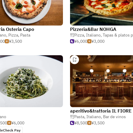
ria Osteria Capo
Pizzeria&Bar NOHGA
iano
,
Pizza
,
Pasta
Pizza
,
Italiano
,
Tapas & platos peq
500
¥3,500
¥6,000
¥3,000
aperitivo&trattoria IL FIORE
iano
Pasta
,
Italiano
,
Bar de vinos
,500
¥6,000
¥8,500
¥3,500
leCheck Pay