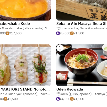
habu-shabu Kudo
Soba to Ate Masaya Ikuta S
estofado japonés)
 & motsunabe (olla caliente)
,
Shabu shabu (estofado)
Fideos soba
,
Nabe & motsunabe (olla ca
,
Sushi
,000
¥17,500
¥5,000
¥1,500
KOBE YAKITORI STAND Nonotori Sannomiya
Oden Kyowada
tori & kushiyaki (pinchos)
,
Izakaya (taberna japonesa)
Oden (guiso japonés)
,
Oden (guiso japo
,
Izakaya (taberna 
500
¥1,500
¥4,000
¥1,500