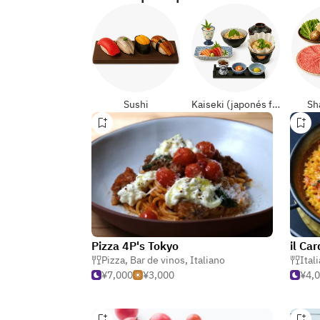
Sushi
Kaiseki (japonés formal)
Sh
Pizza 4P's Tokyo
il Ca
Pizza
,
Bar de vinos
,
Italiano
Ital
¥7,000
¥3,000
¥4,