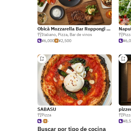
Obicà Mozzarella Bar Roppongi Hills
Napu
Italiano
,
Pizza
,
Bar de vinos
Pizz
¥6,000
¥2,500
¥6,
SABASU
pizze
Pizza
Pizz
-
-
¥8,
Buscar por tipo de cocina