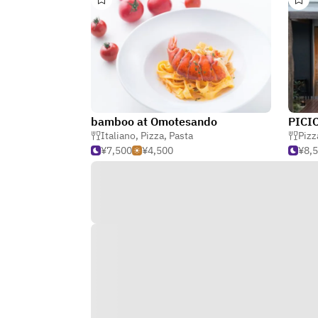
bamboo at Omotesando
PICI
Italiano
,
Pizza
,
Pasta
Pizz
¥7,500
¥4,500
¥8,