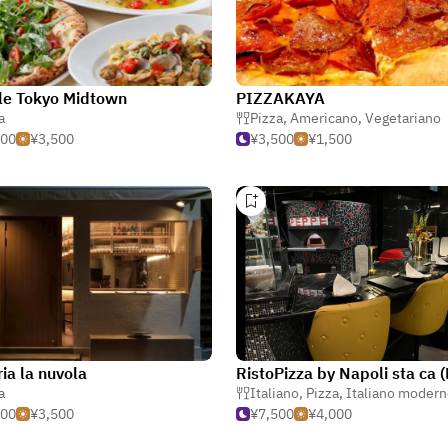
le Tokyo Midtown
PIZZAKAYA
a
Pizza
,
Americano
,
Vegetariano
000
¥3,500
¥3,500
¥1,500
ria la nuvola
a
Italiano
,
Pizza
,
Italiano moder
500
¥3,500
¥7,500
¥4,000