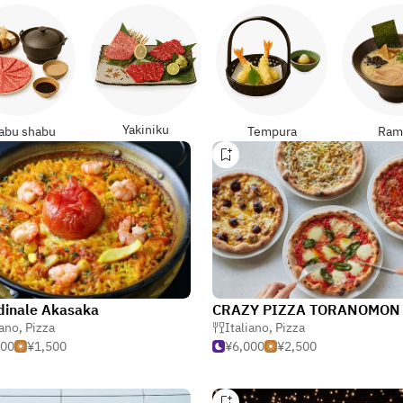
Yakiniku
abu shabu
Tempura
Ram
rdinale Akasaka
CRAZY PIZZA TORANOMON
iano
,
Pizza
Italiano
,
Pizza
000
¥1,500
¥6,000
¥2,500