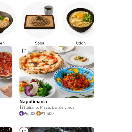
Yakitori
en
Soba
Udon
Napolimania
Italiano
,
Pizza
,
Bar de vinos
¥6,000
¥1,500