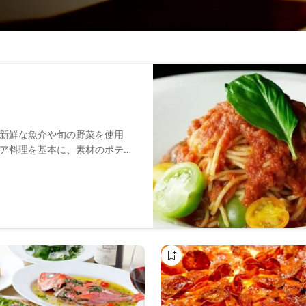
新鮮な魚介や旬の野菜を使用
ア料理を基本に、素材のポテン
内中央にあるナポリ最古の「ジ
ナポリ・ピッツァもお楽しみい
るたびに新しい味わいを堪能で
ングも絶品です。