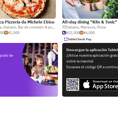
ica Pizzeria da Michele Ebisu
All-day dining "Kiln & Tonic"
a
,
Italiano
,
Bar de comedor & pub restaurante
Italiano
,
Mariscos
,
Pizza
500
¥1,500
¥12,500
¥6,000
TableCheck Pay
Descargue la aplicación Tabl
spués de
¡Utilice nuestra aplicación grat
sobre la marcha!
Escanee el código QR a continu