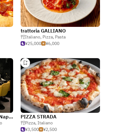
trattoria GALLIANO
Italiano
,
Pizza
,
Pasta
¥25,000
¥6,000
RistoPizza by Napoli sta ca (Napoli sta ca Azabudai Hills store)
PIZZA STRADA
no
Pizza
,
Italiano
¥3,500
¥2,500