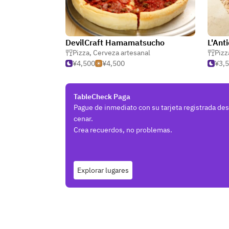
DevilCraft Hamamatsucho
L'Ant
Pizza
,
Cerveza artesanal
Pizz
¥4,500
¥4,500
¥3,
TableCheck Paga
Pague de inmediato con su tarjeta registrada de
cenar.
Crea recuerdos, no problemas.
Explorar lugares