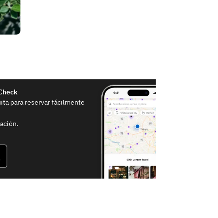
eCheck
uita para reservar fácilmente
ación.