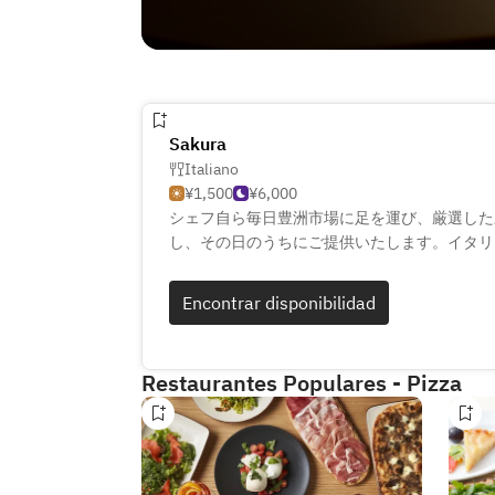
Sakura
Italiano
¥1,500
¥6,000
シェフ自ら毎日豊洲市場に足を運び、厳選した
し、その日のうちにご提供いたします。イタリ
シャルを最大限引き出した料理が特徴です。店
ャンニ・アクント社製」薪窯で焼き上げる本格
Encontrar disponibilidad
ただけます。メニューは毎日変わるので、訪れ
きます。ソムリエが厳選したワインとのペアリ
Restaurantes Populares - Pizza