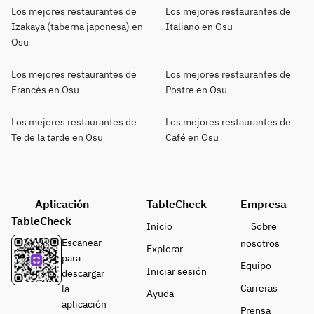
Los mejores restaurantes de
Los mejores restaurantes de
Izakaya (taberna japonesa) en
Italiano en Osu
Osu
Los mejores restaurantes de
Los mejores restaurantes de
Francés en Osu
Postre en Osu
Los mejores restaurantes de
Los mejores restaurantes de
Te de la tarde en Osu
Café en Osu
Aplicación
TableCheck
Empresa
TableCheck
Inicio
Sobre
Escanear
nosotros
Explorar
para
Equipo
Iniciar sesión
descargar
Carreras
la
Ayuda
aplicación
Prensa