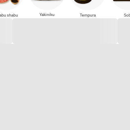
Yakiniku
abu shabu
Tempura
So