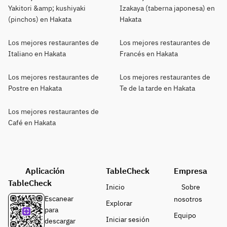
Yakitori &amp; kushiyaki
Izakaya (taberna japonesa) en
(pinchos) en Hakata
Hakata
Los mejores restaurantes de
Los mejores restaurantes de
Italiano en Hakata
Francés en Hakata
Los mejores restaurantes de
Los mejores restaurantes de
Postre en Hakata
Te de la tarde en Hakata
Los mejores restaurantes de
Café en Hakata
Aplicación
TableCheck
Empresa
TableCheck
Inicio
Sobre
Escanear
nosotros
Explorar
para
Equipo
Iniciar sesión
descargar